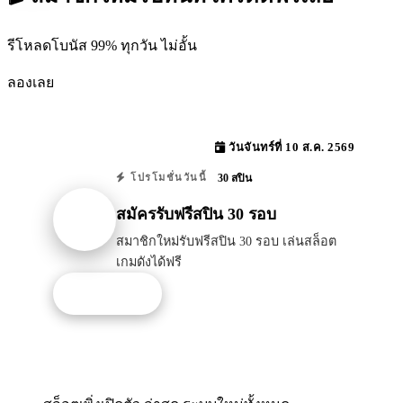
รีโหลดโบนัส 99% ทุกวัน ไม่อั้น
ลองเลย
วันจันทร์ที่ 10 ส.ค. 2569
30 สปิน
โปรโมชั่นวันนี้
สมัครรับฟรีสปิน 30 รอบ
สมาชิกใหม่รับฟรีสปิน 30 รอบ เล่นสล็อต
เกมดังได้ฟรี
รับโปรนี้