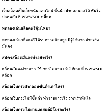
เว็บสล็อตเป็นเว็บพนันออนไลน์ ชั้นนำ ฝากถอนออโต้ ทันใจ
ปลอดภัย ที่ WWWSOL
สล็อต
ทดลองเล่นสล็อตฟรีคุ้มไหม?
ทดลองเล่นสล็อตฟรีได้รับความนิยมสูง มีผู้ใช้มาก จ่ายจริง
มั่นคง
สมัครสล็อตมั่นคงทำอย่างไร?
สล็อตมั่นคงง่ายมาก ใช้เวลาไม่นาน เล่นได้เลย ที่ WWWSOL
สล็อต
สล็อตเว็บตรงฝากถอนขั้นต่ำเท่าไหร่?
สล็อตเว็บตรงไม่มีขั้นต่ำ ทำรายการเร็ว รวดเร็วทันใจ
สล็อตเว็บตรง ไม่ผ่านเอเย่นต์มีโปรอะไร?