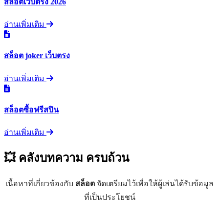
สล็อตเว็บตรง 2026
อ่านเพิ่มเติม
สล็อต joker เว็บตรง
อ่านเพิ่มเติม
สล็อตซื้อฟรีสปิน
อ่านเพิ่มเติม
💥 คลังบทความ
ครบถ้วน
เนื้อหาที่เกี่ยวข้องกับ
สล็อต
จัดเตรียมไว้เพื่อให้ผู้เล่นได้รับข้อมูล
ที่เป็นประโยชน์