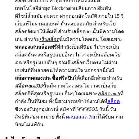
สล็อตเพิ่งเปิดตัว ล่าสุด ระบบใหม่ทั้งหมด
เทคโนโลยีล่าสุด Blockchainเปลี่ยนการเดิมพัน
ดีไซน์ล้ำสมัย สะดวก ฝากถอนอัตโนมัติ ภายใน 15 วิ
เว็บแท้ไม่ผ่านเอเย่นต์ มั่นคงปลอดภัย สำหรับเว็บ
สล็อตจัดมาให้เต็มที่ สำหรับสล็อต iosนั้นมีความโดด
เด่น สำหรับ
เว็บสล็อต
นั้นมีความโดดเด่น โดยเฉพาะ
ทดลองเล่นสล็อตฟรี
ที่กำลังเป็นที่นิยม ไม่ว่าจะเป็น
สล็อตมั่นคง
หรือรูปแบบอื่นๆ ไม่ว่าจะเป็น
สล็อตเว็บ
ตรง
หรือรูปแบบอื่นๆ รวมถึงสล็อตเว็บตรง ไม่ผ่าน
เอเย่นต์ที่หลายคนให้ความสนใจ นอกจากนี้ยังมี
สล็อตทดลองเล่น ซื้อฟรีสปิน
ให้เลือกอีกด้วย สำหรับ
สล็อต ace333
นั้นมีความโดดเด่น ไม่ว่าจะเป็นเว็บ
สล็อตดีที่สุดหรือรูปแบบอื่นๆ โดยเฉพาะ
สล็อต amb
ที่
กำลังเป็นที่นิยม ทั้งนี้สามารถเข้าใช้งานได้ที่
สล็อต
ซึ่งรองรับทุกอุปกรณ์ สมัครที่
WWWSOL
วันนี้ รับ
สิทธิพิเศษมากมาย ทั้งนี้
ผลบอลสด 7m
ก็ได้รับความ
นิยมไม่แพ้กัน