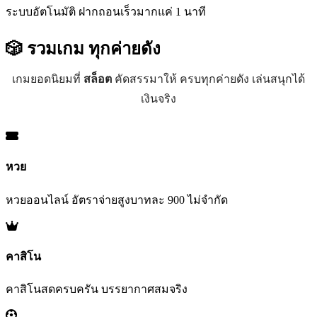
ระบบอัตโนมัติ ฝากถอนเร็วมากแค่ 1 นาที
🎲 รวมเกม
ทุกค่ายดัง
เกมยอดนิยมที่
สล็อต
คัดสรรมาให้ ครบทุกค่ายดัง เล่นสนุกได้
เงินจริง
หวย
หวยออนไลน์ อัตราจ่ายสูงบาทละ 900 ไม่จำกัด
คาสิโน
คาสิโนสดครบครัน บรรยากาศสมจริง