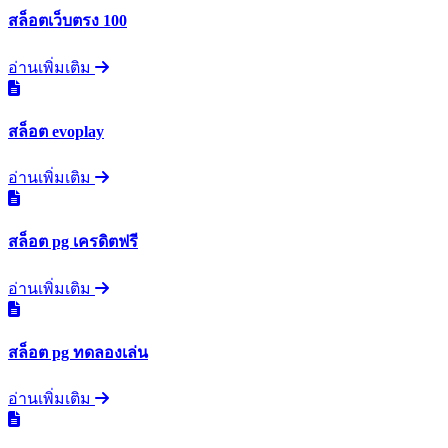
สล็อตเว็บตรง 100
อ่านเพิ่มเติม
สล็อต evoplay
อ่านเพิ่มเติม
สล็อต pg เครดิตฟรี
อ่านเพิ่มเติม
สล็อต pg ทดลองเล่น
อ่านเพิ่มเติม