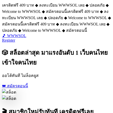
เครดิตฟรี 409 บาท ◆ ลงทะเบียน WWWSOL เลย ◆ ปลอดภัย ◆
Welcome to WWWSOL ◆ สมัครตอนนี้
เครดิตฟรี 409 บาท ◆ ลง
ทะเบียน WWWSOL เลย ◆ ปลอดภัย ◆ Welcome to WWWSOL ◆
สมัครตอนนี้
เครดิตฟรี 409 บาท ◆ ลงทะเบียน WWWSOL เลย ◆
ปลอดภัย ◆ Welcome to WWWSOL ◆ สมัครตอนนี้
🎵 WWWSOL
Register
🎲 สล็อตล่าสุด มาแรงอันดับ 1 เว็บคนไทย
เข้าใจคนไทย
ออโต้ทันที ไม่ล็อคยูส
👑 สมัครตอนนี้
🎬 สมาชิกใหม่รับทันที เครดิตฟรีเลย