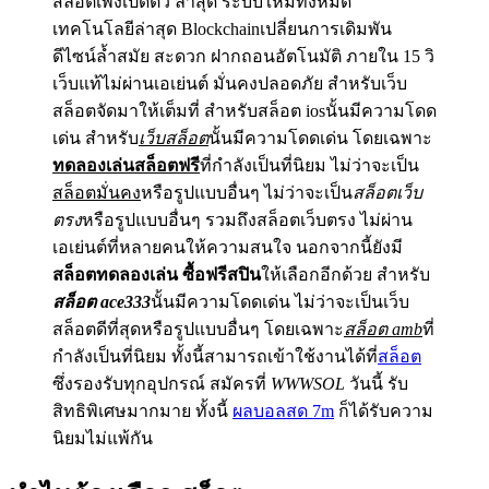
สล็อตเพิ่งเปิดตัว ล่าสุด ระบบใหม่ทั้งหมด
เทคโนโลยีล่าสุด Blockchainเปลี่ยนการเดิมพัน
ดีไซน์ล้ำสมัย สะดวก ฝากถอนอัตโนมัติ ภายใน 15 วิ
เว็บแท้ไม่ผ่านเอเย่นต์ มั่นคงปลอดภัย สำหรับเว็บ
สล็อตจัดมาให้เต็มที่ สำหรับสล็อต iosนั้นมีความโดด
เด่น สำหรับ
เว็บสล็อต
นั้นมีความโดดเด่น โดยเฉพาะ
ทดลองเล่นสล็อตฟรี
ที่กำลังเป็นที่นิยม ไม่ว่าจะเป็น
สล็อตมั่นคง
หรือรูปแบบอื่นๆ ไม่ว่าจะเป็น
สล็อตเว็บ
ตรง
หรือรูปแบบอื่นๆ รวมถึงสล็อตเว็บตรง ไม่ผ่าน
เอเย่นต์ที่หลายคนให้ความสนใจ นอกจากนี้ยังมี
สล็อตทดลองเล่น ซื้อฟรีสปิน
ให้เลือกอีกด้วย สำหรับ
สล็อต ace333
นั้นมีความโดดเด่น ไม่ว่าจะเป็นเว็บ
สล็อตดีที่สุดหรือรูปแบบอื่นๆ โดยเฉพาะ
สล็อต amb
ที่
กำลังเป็นที่นิยม ทั้งนี้สามารถเข้าใช้งานได้ที่
สล็อต
ซึ่งรองรับทุกอุปกรณ์ สมัครที่
WWWSOL
วันนี้ รับ
สิทธิพิเศษมากมาย ทั้งนี้
ผลบอลสด 7m
ก็ได้รับความ
นิยมไม่แพ้กัน