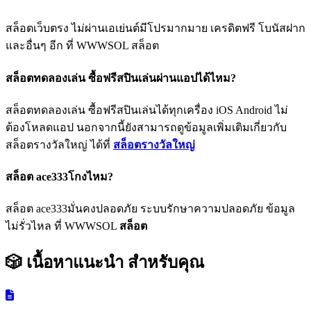
สล็อตเว็บตรง ไม่ผ่านเอเย่นต์มีโปรมากมาย เครดิตฟรี โบนัสฝาก
และอื่นๆ อีก ที่ WWWSOL สล็อต
สล็อตทดลองเล่น ซื้อฟรีสปินเล่นผ่านแอปได้ไหม?
สล็อตทดลองเล่น ซื้อฟรีสปินเล่นได้ทุกเครื่อง iOS Android ไม่
ต้องโหลดแอป นอกจากนี้ยังสามารถดูข้อมูลเพิ่มเติมเกี่ยวกับ
สล็อตรางวัลใหญ่ ได้ที่
สล็อตรางวัลใหญ่
สล็อต ace333โกงไหม?
สล็อต ace333มั่นคงปลอดภัย ระบบรักษาความปลอดภัย ข้อมูล
ไม่รั่วไหล ที่ WWWSOL
สล็อต
🎲 เนื้อหาแนะนำ
สำหรับคุณ