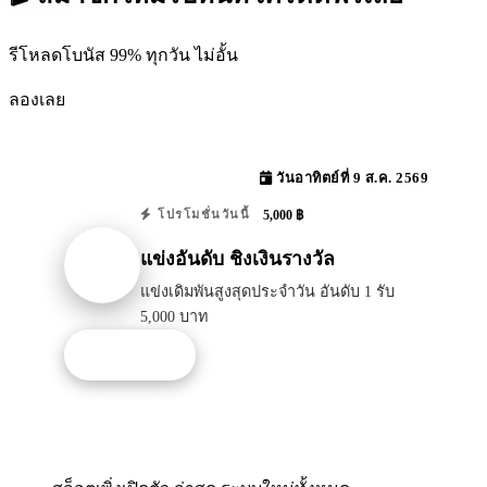
รีโหลดโบนัส 99% ทุกวัน ไม่อั้น
ลองเลย
วันอาทิตย์ที่ 9 ส.ค. 2569
5,000 ฿
โปรโมชั่นวันนี้
แข่งอันดับ ชิงเงินรางวัล
แข่งเดิมพันสูงสุดประจำวัน อันดับ 1 รับ
5,000 บาท
รับโปรนี้