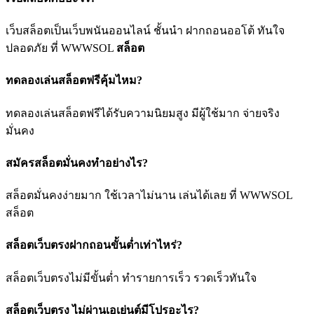
เว็บสล็อตเป็นเว็บพนันออนไลน์ ชั้นนำ ฝากถอนออโต้ ทันใจ
ปลอดภัย ที่ WWWSOL
สล็อต
ทดลองเล่นสล็อตฟรีคุ้มไหม?
ทดลองเล่นสล็อตฟรีได้รับความนิยมสูง มีผู้ใช้มาก จ่ายจริง
มั่นคง
สมัครสล็อตมั่นคงทำอย่างไร?
สล็อตมั่นคงง่ายมาก ใช้เวลาไม่นาน เล่นได้เลย ที่ WWWSOL
สล็อต
สล็อตเว็บตรงฝากถอนขั้นต่ำเท่าไหร่?
สล็อตเว็บตรงไม่มีขั้นต่ำ ทำรายการเร็ว รวดเร็วทันใจ
สล็อตเว็บตรง ไม่ผ่านเอเย่นต์มีโปรอะไร?