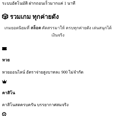
ระบบอัตโนมัติ ฝากถอนเร็วมากแค่ 1 นาที
🎲 รวมเกม
ทุกค่ายดัง
เกมยอดนิยมที่
สล็อต
คัดสรรมาให้ ครบทุกค่ายดัง เล่นสนุกได้
เงินจริง
หวย
หวยออนไลน์ อัตราจ่ายสูงบาทละ 900 ไม่จำกัด
คาสิโน
คาสิโนสดครบครัน บรรยากาศสมจริง