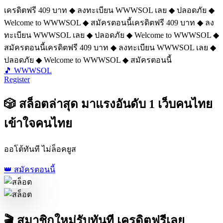
เครดิตฟรี 409 บาท ◆ ลงทะเบียน WWWSOL เลย ◆ ปลอดภัย ◆
Welcome to WWWSOL ◆ สมัครตอนนี้
เครดิตฟรี 409 บาท ◆ ลง
ทะเบียน WWWSOL เลย ◆ ปลอดภัย ◆ Welcome to WWWSOL ◆
สมัครตอนนี้
เครดิตฟรี 409 บาท ◆ ลงทะเบียน WWWSOL เลย ◆
ปลอดภัย ◆ Welcome to WWWSOL ◆ สมัครตอนนี้
🎵 WWWSOL
Register
🎲 สล็อตล่าสุด มาแรงอันดับ 1 เว็บคนไทย
เข้าใจคนไทย
ออโต้ทันที ไม่ล็อคยูส
👑 สมัครตอนนี้
🎬 สมาชิกใหม่รับทันที เครดิตฟรีเลย