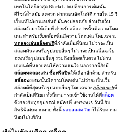
เทคโนโลยีล่าสุด Blockchainเปลี่ยนการเดิมพัน
ดีไซน์ล้ำสมัย สะดวก ฝากถอนอัตโนมัติ ภายใน 15 วิ
เว็บแท้ไม่ผ่านเอเย่นต์ มั่นคงปลอดภัย สำหรับเว็บ
สล็อตจัดมาให้เต็มที่ สำหรับสล็อต iosนั้นมีความโดด
เด่น สำหรับ
เว็บสล็อต
นั้นมีความโดดเด่น โดยเฉพาะ
ทดลองเล่นสล็อตฟรี
ที่กำลังเป็นที่นิยม ไม่ว่าจะเป็น
สล็อตมั่นคง
หรือรูปแบบอื่นๆ ไม่ว่าจะเป็น
สล็อตเว็บ
ตรง
หรือรูปแบบอื่นๆ รวมถึงสล็อตเว็บตรง ไม่ผ่าน
เอเย่นต์ที่หลายคนให้ความสนใจ นอกจากนี้ยังมี
สล็อตทดลองเล่น ซื้อฟรีสปิน
ให้เลือกอีกด้วย สำหรับ
สล็อต ace333
นั้นมีความโดดเด่น ไม่ว่าจะเป็นเว็บ
สล็อตดีที่สุดหรือรูปแบบอื่นๆ โดยเฉพาะ
สล็อต amb
ที่
กำลังเป็นที่นิยม ทั้งนี้สามารถเข้าใช้งานได้ที่
สล็อต
ซึ่งรองรับทุกอุปกรณ์ สมัครที่
WWWSOL
วันนี้ รับ
สิทธิพิเศษมากมาย ทั้งนี้
ผลบอลสด 7m
ก็ได้รับความ
นิยมไม่แพ้กัน