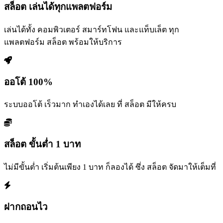
สล็อต เล่นได้ทุกแพลตฟอร์ม
เล่นได้ทั้ง คอมพิวเตอร์ สมาร์ทโฟน และแท็บเล็ต ทุก
แพลตฟอร์ม สล็อต พร้อมให้บริการ
ออโต้ 100%
ระบบออโต้ เร็วมาก ทำเองได้เลย ที่ สล็อต มีให้ครบ
สล็อต ขั้นต่ำ 1 บาท
ไม่มีขั้นต่ำ เริ่มต้นเพียง 1 บาท ก็ลองได้ ซึ่ง สล็อต จัดมาให้เต็มที่
ฝากถอนไว