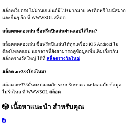
สล็อตเว็บตรง ไม่ผ่านเอเย่นต์มีโปรมากมาย เครดิตฟรี โบนัสฝาก
และอื่นๆ อีก ที่ WWWSOL สล็อต
สล็อตทดลองเล่น ซื้อฟรีสปินเล่นผ่านแอปได้ไหม?
สล็อตทดลองเล่น ซื้อฟรีสปินเล่นได้ทุกเครื่อง iOS Android ไม่
ต้องโหลดแอป นอกจากนี้ยังสามารถดูข้อมูลเพิ่มเติมเกี่ยวกับ
สล็อตรางวัลใหญ่ ได้ที่
สล็อตรางวัลใหญ่
สล็อต ace333โกงไหม?
สล็อต ace333มั่นคงปลอดภัย ระบบรักษาความปลอดภัย ข้อมูล
ไม่รั่วไหล ที่ WWWSOL
สล็อต
🎲 เนื้อหาแนะนำ
สำหรับคุณ