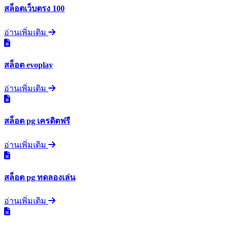
สล็อตเว็บตรง 100
อ่านเพิ่มเติม
สล็อต evoplay
อ่านเพิ่มเติม
สล็อต pg เครดิตฟรี
อ่านเพิ่มเติม
สล็อต pg ทดลองเล่น
อ่านเพิ่มเติม