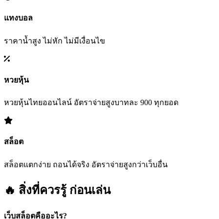
แทงบอล
ราคาน้ำสูง ไม่หัก ไม่มีเงื่อนไข
หวยหุ้น
หวยหุ้นไทยออนไลน์ อัตราจ่ายสูงบาทละ 900 ทุกยอด
สล็อต
สล็อตแตกง่าย ถอนได้จริง อัตราจ่ายสูงกว่าเว็บอื่น
🔥 สิ่งที่ควรรู้
ก่อนเล่น
เว็บสล็อตคืออะไร?