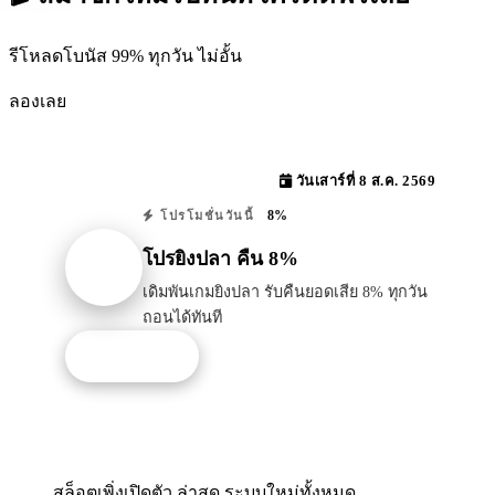
รีโหลดโบนัส 99% ทุกวัน ไม่อั้น
ลองเลย
วันเสาร์ที่ 8 ส.ค. 2569
8%
โปรโมชั่นวันนี้
โปรยิงปลา คืน 8%
เดิมพันเกมยิงปลา รับคืนยอดเสีย 8% ทุกวัน
ถอนได้ทันที
รับโปรนี้
สล็อตเพิ่งเปิดตัว ล่าสุด ระบบใหม่ทั้งหมด