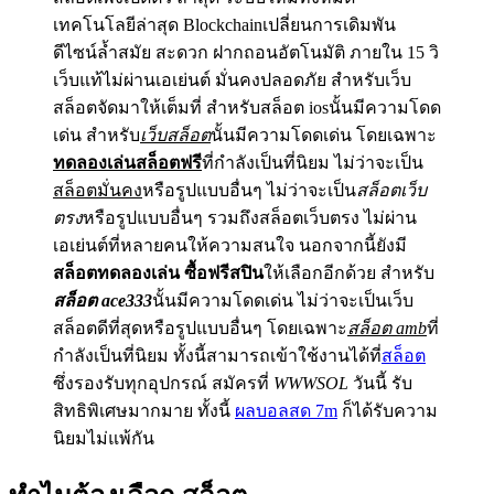
เทคโนโลยีล่าสุด Blockchainเปลี่ยนการเดิมพัน
ดีไซน์ล้ำสมัย สะดวก ฝากถอนอัตโนมัติ ภายใน 15 วิ
เว็บแท้ไม่ผ่านเอเย่นต์ มั่นคงปลอดภัย สำหรับเว็บ
สล็อตจัดมาให้เต็มที่ สำหรับสล็อต iosนั้นมีความโดด
เด่น สำหรับ
เว็บสล็อต
นั้นมีความโดดเด่น โดยเฉพาะ
ทดลองเล่นสล็อตฟรี
ที่กำลังเป็นที่นิยม ไม่ว่าจะเป็น
สล็อตมั่นคง
หรือรูปแบบอื่นๆ ไม่ว่าจะเป็น
สล็อตเว็บ
ตรง
หรือรูปแบบอื่นๆ รวมถึงสล็อตเว็บตรง ไม่ผ่าน
เอเย่นต์ที่หลายคนให้ความสนใจ นอกจากนี้ยังมี
สล็อตทดลองเล่น ซื้อฟรีสปิน
ให้เลือกอีกด้วย สำหรับ
สล็อต ace333
นั้นมีความโดดเด่น ไม่ว่าจะเป็นเว็บ
สล็อตดีที่สุดหรือรูปแบบอื่นๆ โดยเฉพาะ
สล็อต amb
ที่
กำลังเป็นที่นิยม ทั้งนี้สามารถเข้าใช้งานได้ที่
สล็อต
ซึ่งรองรับทุกอุปกรณ์ สมัครที่
WWWSOL
วันนี้ รับ
สิทธิพิเศษมากมาย ทั้งนี้
ผลบอลสด 7m
ก็ได้รับความ
นิยมไม่แพ้กัน