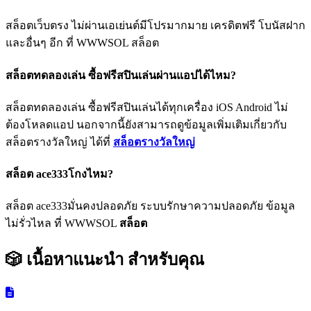
สล็อตเว็บตรง ไม่ผ่านเอเย่นต์มีโปรมากมาย เครดิตฟรี โบนัสฝาก
และอื่นๆ อีก ที่ WWWSOL สล็อต
สล็อตทดลองเล่น ซื้อฟรีสปินเล่นผ่านแอปได้ไหม?
สล็อตทดลองเล่น ซื้อฟรีสปินเล่นได้ทุกเครื่อง iOS Android ไม่
ต้องโหลดแอป นอกจากนี้ยังสามารถดูข้อมูลเพิ่มเติมเกี่ยวกับ
สล็อตรางวัลใหญ่ ได้ที่
สล็อตรางวัลใหญ่
สล็อต ace333โกงไหม?
สล็อต ace333มั่นคงปลอดภัย ระบบรักษาความปลอดภัย ข้อมูล
ไม่รั่วไหล ที่ WWWSOL
สล็อต
🎲 เนื้อหาแนะนำ
สำหรับคุณ