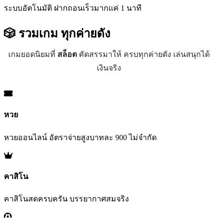
ระบบอัตโนมัติ ฝากถอนเร็วมากแค่ 1 นาที
🎲 รวมเกม
ทุกค่ายดัง
เกมยอดนิยมที่
สล็อต
คัดสรรมาให้ ครบทุกค่ายดัง เล่นสนุกได้
เงินจริง
หวย
หวยออนไลน์ อัตราจ่ายสูงบาทละ 900 ไม่จำกัด
คาสิโน
คาสิโนสดครบครัน บรรยากาศสมจริง