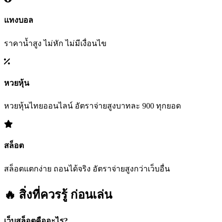
แทงบอล
ราคาน้ำสูง ไม่หัก ไม่มีเงื่อนไข
หวยหุ้น
หวยหุ้นไทยออนไลน์ อัตราจ่ายสูงบาทละ 900 ทุกยอด
สล็อต
สล็อตแตกง่าย ถอนได้จริง อัตราจ่ายสูงกว่าเว็บอื่น
🔥 สิ่งที่ควรรู้
ก่อนเล่น
เว็บสล็อตคืออะไร?