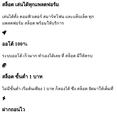
สล็อต เล่นได้ทุกแพลตฟอร์ม
เล่นได้ทั้ง คอมพิวเตอร์ สมาร์ทโฟน และแท็บเล็ต ทุก
แพลตฟอร์ม สล็อต พร้อมให้บริการ
ออโต้ 100%
ระบบออโต้ เร็วมาก ทำเองได้เลย ที่ สล็อต มีให้ครบ
สล็อต ขั้นต่ำ 1 บาท
ไม่มีขั้นต่ำ เริ่มต้นเพียง 1 บาท ก็ลองได้ ซึ่ง สล็อต จัดมาให้เต็มที่
ฝากถอนไว