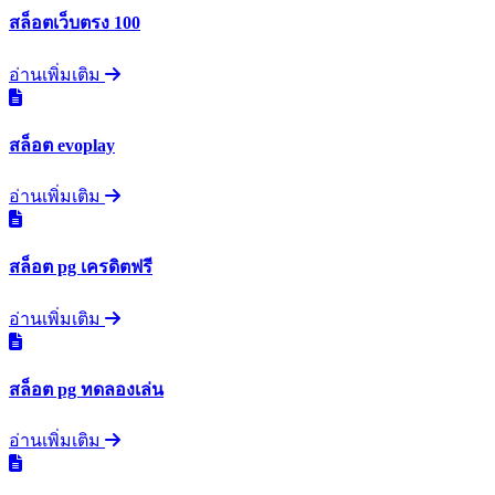
สล็อตเว็บตรง 100
อ่านเพิ่มเติม
สล็อต evoplay
อ่านเพิ่มเติม
สล็อต pg เครดิตฟรี
อ่านเพิ่มเติม
สล็อต pg ทดลองเล่น
อ่านเพิ่มเติม