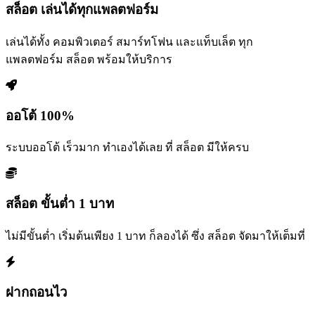
สล็อต เล่นได้ทุกแพลตฟอร์ม
เล่นได้ทั้ง คอมพิวเตอร์ สมาร์ทโฟน และแท็บเล็ต ทุก
แพลตฟอร์ม สล็อต พร้อมให้บริการ
ออโต้ 100%
ระบบออโต้ เร็วมาก ทำเองได้เลย ที่ สล็อต มีให้ครบ
สล็อต ขั้นต่ำ 1 บาท
ไม่มีขั้นต่ำ เริ่มต้นเพียง 1 บาท ก็ลองได้ ซึ่ง สล็อต จัดมาให้เต็มที่
ฝากถอนไว