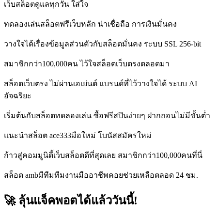
เว็บสล็อตดูแลทุกวัน ใส่ใจ
ทดลองเล่นสล็อตฟรีเว็บหลัก น่าเชื่อถือ การเงินมั่นคง
วางใจได้เรื่องข้อมูลส่วนตัวกับสล็อตมั่นคง ระบบ SSL 256-bit
สมาชิกกว่า100,000คน ไว้ใจสล็อตเว็บตรงตลอดมา
สล็อตเว็บตรง ไม่ผ่านเอเย่นต์ แบรนด์ที่ไว้วางใจได้ ระบบ AI
อัจฉริยะ
เริ่มต้นกับสล็อตทดลองเล่น ซื้อฟรีสปินง่ายๆ ฝากถอนไม่มีขั้นต่ำ
แนะนำสล็อต ace333มือใหม่ โบนัสสมัครใหม่
ก้าวสู่คอมมูนิตี้เว็บสล็อตดีที่สุดเลย สมาชิกกว่า100,000คนที่นี่
สล็อต ambมีทีมทีมงานมืออาชีพคอยช่วยเหลือตลอด 24 ชม.
🚀 ลุ้นแจ็คพอตได้แล้ววันนี้!