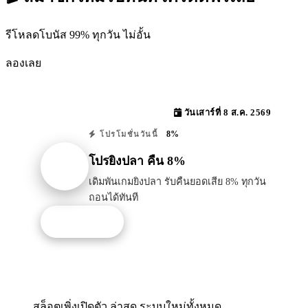
รีโหลดโบนัส 99% ทุกวัน ไม่อั้น
ลองเลย
วันเสาร์ที่ 8 ส.ค. 2569
8%
โปรโมชั่นวันนี้
โปรยิงปลา คืน 8%
เดิมพันเกมยิงปลา รับคืนยอดเสีย 8% ทุกวัน
ถอนได้ทันที
รับโปรนี้
สล็อตเพิ่งเปิดตัว ล่าสุด ระบบใหม่ทั้งหมด