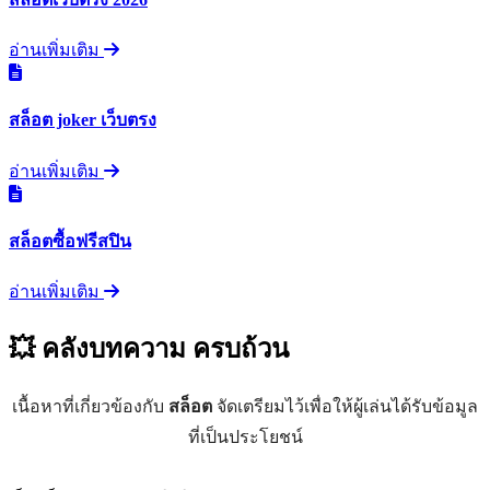
อ่านเพิ่มเติม
สล็อต joker เว็บตรง
อ่านเพิ่มเติม
สล็อตซื้อฟรีสปิน
อ่านเพิ่มเติม
💥 คลังบทความ
ครบถ้วน
เนื้อหาที่เกี่ยวข้องกับ
สล็อต
จัดเตรียมไว้เพื่อให้ผู้เล่นได้รับข้อมูล
ที่เป็นประโยชน์