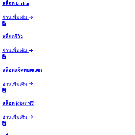
สล็อต fa chai
อ่านเพิ่มเติม
สล็อตรีวิว
อ่านเพิ่มเติม
สล็อตแจ็คพอตแตก
อ่านเพิ่มเติม
สล็อต joker ฟรี
อ่านเพิ่มเติม