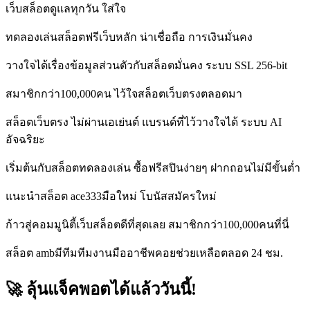
เว็บสล็อตดูแลทุกวัน ใส่ใจ
ทดลองเล่นสล็อตฟรีเว็บหลัก น่าเชื่อถือ การเงินมั่นคง
วางใจได้เรื่องข้อมูลส่วนตัวกับสล็อตมั่นคง ระบบ SSL 256-bit
สมาชิกกว่า100,000คน ไว้ใจสล็อตเว็บตรงตลอดมา
สล็อตเว็บตรง ไม่ผ่านเอเย่นต์ แบรนด์ที่ไว้วางใจได้ ระบบ AI
อัจฉริยะ
เริ่มต้นกับสล็อตทดลองเล่น ซื้อฟรีสปินง่ายๆ ฝากถอนไม่มีขั้นต่ำ
แนะนำสล็อต ace333มือใหม่ โบนัสสมัครใหม่
ก้าวสู่คอมมูนิตี้เว็บสล็อตดีที่สุดเลย สมาชิกกว่า100,000คนที่นี่
สล็อต ambมีทีมทีมงานมืออาชีพคอยช่วยเหลือตลอด 24 ชม.
🚀 ลุ้นแจ็คพอตได้แล้ววันนี้!