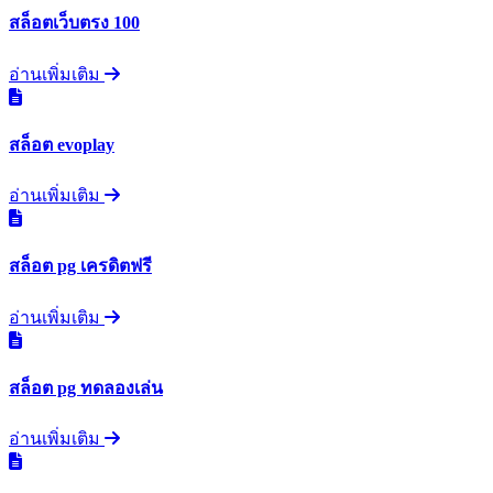
สล็อตเว็บตรง 100
อ่านเพิ่มเติม
สล็อต evoplay
อ่านเพิ่มเติม
สล็อต pg เครดิตฟรี
อ่านเพิ่มเติม
สล็อต pg ทดลองเล่น
อ่านเพิ่มเติม