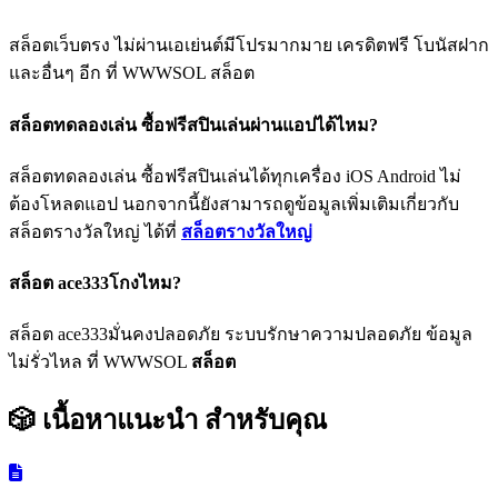
สล็อตเว็บตรง ไม่ผ่านเอเย่นต์มีโปรมากมาย เครดิตฟรี โบนัสฝาก
และอื่นๆ อีก ที่ WWWSOL สล็อต
สล็อตทดลองเล่น ซื้อฟรีสปินเล่นผ่านแอปได้ไหม?
สล็อตทดลองเล่น ซื้อฟรีสปินเล่นได้ทุกเครื่อง iOS Android ไม่
ต้องโหลดแอป นอกจากนี้ยังสามารถดูข้อมูลเพิ่มเติมเกี่ยวกับ
สล็อตรางวัลใหญ่ ได้ที่
สล็อตรางวัลใหญ่
สล็อต ace333โกงไหม?
สล็อต ace333มั่นคงปลอดภัย ระบบรักษาความปลอดภัย ข้อมูล
ไม่รั่วไหล ที่ WWWSOL
สล็อต
🎲 เนื้อหาแนะนำ
สำหรับคุณ