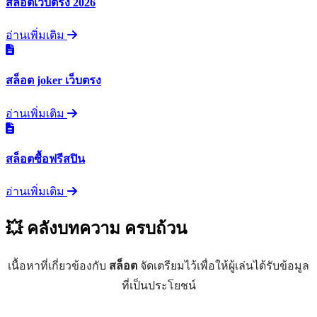
สล็อตเว็บตรง 2026
อ่านเพิ่มเติม
สล็อต joker เว็บตรง
อ่านเพิ่มเติม
สล็อตซื้อฟรีสปิน
อ่านเพิ่มเติม
💥 คลังบทความ
ครบถ้วน
เนื้อหาที่เกี่ยวข้องกับ
สล็อต
จัดเตรียมไว้เพื่อให้ผู้เล่นได้รับข้อมูล
ที่เป็นประโยชน์