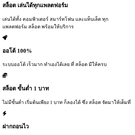
สล็อต เล่นได้ทุกแพลตฟอร์ม
เล่นได้ทั้ง คอมพิวเตอร์ สมาร์ทโฟน และแท็บเล็ต ทุก
แพลตฟอร์ม สล็อต พร้อมให้บริการ
ออโต้ 100%
ระบบออโต้ เร็วมาก ทำเองได้เลย ที่ สล็อต มีให้ครบ
สล็อต ขั้นต่ำ 1 บาท
ไม่มีขั้นต่ำ เริ่มต้นเพียง 1 บาท ก็ลองได้ ซึ่ง สล็อต จัดมาให้เต็มที่
ฝากถอนไว