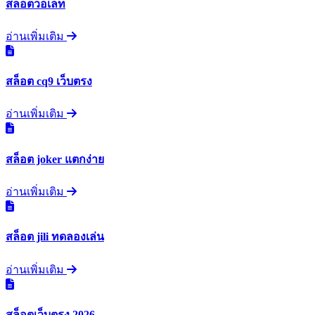
สล็อตวอเลท
อ่านเพิ่มเติม
สล็อต cq9 เว็บตรง
อ่านเพิ่มเติม
สล็อต joker แตกง่าย
อ่านเพิ่มเติม
สล็อต jili ทดลองเล่น
อ่านเพิ่มเติม
สล็อตเว็บตรง 2026