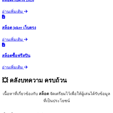
อ่านเพิ่มเติม
สล็อต joker เว็บตรง
อ่านเพิ่มเติม
สล็อตซื้อฟรีสปิน
อ่านเพิ่มเติม
💥 คลังบทความ
ครบถ้วน
เนื้อหาที่เกี่ยวข้องกับ
สล็อต
จัดเตรียมไว้เพื่อให้ผู้เล่นได้รับข้อมูล
ที่เป็นประโยชน์