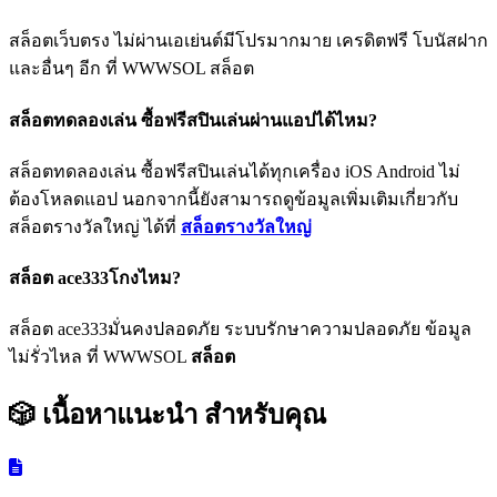
สล็อตเว็บตรง ไม่ผ่านเอเย่นต์มีโปรมากมาย เครดิตฟรี โบนัสฝาก
และอื่นๆ อีก ที่ WWWSOL สล็อต
สล็อตทดลองเล่น ซื้อฟรีสปินเล่นผ่านแอปได้ไหม?
สล็อตทดลองเล่น ซื้อฟรีสปินเล่นได้ทุกเครื่อง iOS Android ไม่
ต้องโหลดแอป นอกจากนี้ยังสามารถดูข้อมูลเพิ่มเติมเกี่ยวกับ
สล็อตรางวัลใหญ่ ได้ที่
สล็อตรางวัลใหญ่
สล็อต ace333โกงไหม?
สล็อต ace333มั่นคงปลอดภัย ระบบรักษาความปลอดภัย ข้อมูล
ไม่รั่วไหล ที่ WWWSOL
สล็อต
🎲 เนื้อหาแนะนำ
สำหรับคุณ