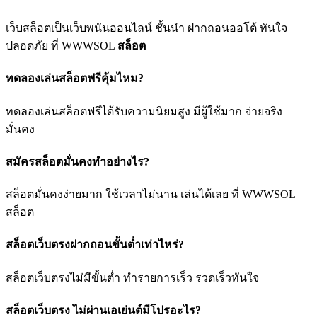
เว็บสล็อตเป็นเว็บพนันออนไลน์ ชั้นนำ ฝากถอนออโต้ ทันใจ
ปลอดภัย ที่ WWWSOL
สล็อต
ทดลองเล่นสล็อตฟรีคุ้มไหม?
ทดลองเล่นสล็อตฟรีได้รับความนิยมสูง มีผู้ใช้มาก จ่ายจริง
มั่นคง
สมัครสล็อตมั่นคงทำอย่างไร?
สล็อตมั่นคงง่ายมาก ใช้เวลาไม่นาน เล่นได้เลย ที่ WWWSOL
สล็อต
สล็อตเว็บตรงฝากถอนขั้นต่ำเท่าไหร่?
สล็อตเว็บตรงไม่มีขั้นต่ำ ทำรายการเร็ว รวดเร็วทันใจ
สล็อตเว็บตรง ไม่ผ่านเอเย่นต์มีโปรอะไร?