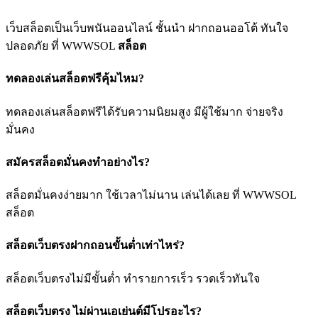
เว็บสล็อตเป็นเว็บพนันออนไลน์ ชั้นนำ ฝากถอนออโต้ ทันใจ
ปลอดภัย ที่ WWWSOL
สล็อต
ทดลองเล่นสล็อตฟรีคุ้มไหม?
ทดลองเล่นสล็อตฟรีได้รับความนิยมสูง มีผู้ใช้มาก จ่ายจริง
มั่นคง
สมัครสล็อตมั่นคงทำอย่างไร?
สล็อตมั่นคงง่ายมาก ใช้เวลาไม่นาน เล่นได้เลย ที่ WWWSOL
สล็อต
สล็อตเว็บตรงฝากถอนขั้นต่ำเท่าไหร่?
สล็อตเว็บตรงไม่มีขั้นต่ำ ทำรายการเร็ว รวดเร็วทันใจ
สล็อตเว็บตรง ไม่ผ่านเอเย่นต์มีโปรอะไร?