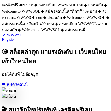
เครดิตฟรี 409 บาท ◆ ลงทะเบียน WWWSOL เลย ◆ ปลอดภัย ◆
Welcome to WWWSOL ◆ สมัครตอนนี้
เครดิตฟรี 409 บาท ◆ ลง
ทะเบียน WWWSOL เลย ◆ ปลอดภัย ◆ Welcome to WWWSOL ◆
สมัครตอนนี้
เครดิตฟรี 409 บาท ◆ ลงทะเบียน WWWSOL เลย ◆
ปลอดภัย ◆ Welcome to WWWSOL ◆ สมัครตอนนี้
🎵 WWWSOL
Register
🎲 สล็อตล่าสุด มาแรงอันดับ 1 เว็บคนไทย
เข้าใจคนไทย
ออโต้ทันที ไม่ล็อคยูส
👑 สมัครตอนนี้
🎬 สมาชิกใหม่รับทันที เครดิตฟรีเลย