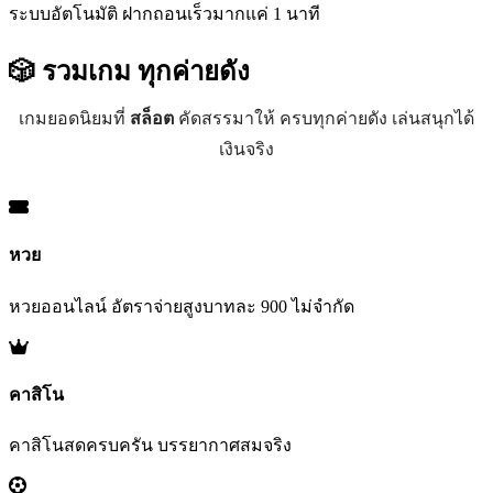
ระบบอัตโนมัติ ฝากถอนเร็วมากแค่ 1 นาที
🎲 รวมเกม
ทุกค่ายดัง
เกมยอดนิยมที่
สล็อต
คัดสรรมาให้ ครบทุกค่ายดัง เล่นสนุกได้
เงินจริง
หวย
หวยออนไลน์ อัตราจ่ายสูงบาทละ 900 ไม่จำกัด
คาสิโน
คาสิโนสดครบครัน บรรยากาศสมจริง