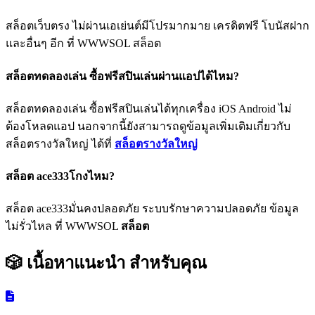
สล็อตเว็บตรง ไม่ผ่านเอเย่นต์มีโปรมากมาย เครดิตฟรี โบนัสฝาก
และอื่นๆ อีก ที่ WWWSOL สล็อต
สล็อตทดลองเล่น ซื้อฟรีสปินเล่นผ่านแอปได้ไหม?
สล็อตทดลองเล่น ซื้อฟรีสปินเล่นได้ทุกเครื่อง iOS Android ไม่
ต้องโหลดแอป นอกจากนี้ยังสามารถดูข้อมูลเพิ่มเติมเกี่ยวกับ
สล็อตรางวัลใหญ่ ได้ที่
สล็อตรางวัลใหญ่
สล็อต ace333โกงไหม?
สล็อต ace333มั่นคงปลอดภัย ระบบรักษาความปลอดภัย ข้อมูล
ไม่รั่วไหล ที่ WWWSOL
สล็อต
🎲 เนื้อหาแนะนำ
สำหรับคุณ