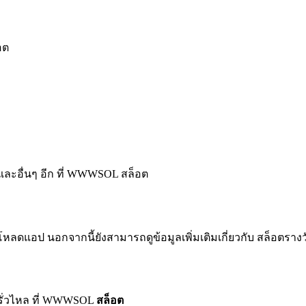
อต
 และอื่นๆ อีก ที่ WWWSOL สล็อต
งโหลดแอป นอกจากนี้ยังสามารถดูข้อมูลเพิ่มเติมเกี่ยวกับ สล็อตรางวั
รั่วไหล ที่ WWWSOL
สล็อต