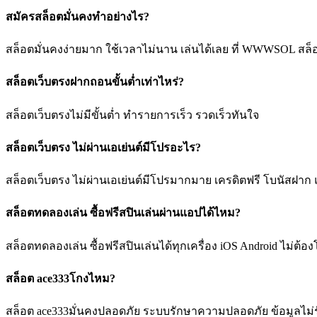
สมัครสล็อตมั่นคงทำอย่างไร?
สล็อตมั่นคงง่ายมาก ใช้เวลาไม่นาน เล่นได้เลย ที่ WWWSOL สล็
สล็อตเว็บตรงฝากถอนขั้นต่ำเท่าไหร่?
สล็อตเว็บตรงไม่มีขั้นต่ำ ทำรายการเร็ว รวดเร็วทันใจ
สล็อตเว็บตรง ไม่ผ่านเอเย่นต์มีโปรอะไร?
สล็อตเว็บตรง ไม่ผ่านเอเย่นต์มีโปรมากมาย เครดิตฟรี โบนัสฝาก
สล็อตทดลองเล่น ซื้อฟรีสปินเล่นผ่านแอปได้ไหม?
สล็อตทดลองเล่น ซื้อฟรีสปินเล่นได้ทุกเครื่อง iOS Android ไม่ต้อ
สล็อต ace333โกงไหม?
สล็อต ace333มั่นคงปลอดภัย ระบบรักษาความปลอดภัย ข้อมูลไม่