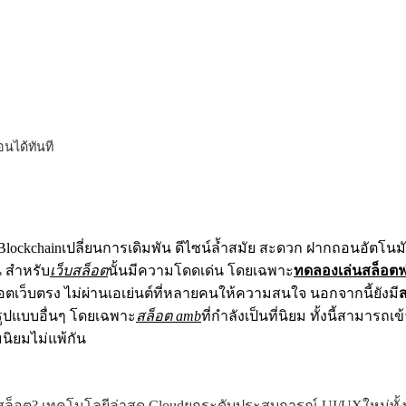
อนได้ทันที
 Blockchainเปลี่ยนการเดิมพัน ดีไซน์ล้ำสมัย สะดวก ฝากถอนอัตโนมัต
น สำหรับ
เว็บสล็อต
นั้นมีความโดดเด่น โดยเฉพาะ
ทดลองเล่นสล็อตฟ
อตเว็บตรง ไม่ผ่านเอเย่นต์ที่หลายคนให้ความสนใจ นอกจากนี้ยังมี
ส
ือรูปแบบอื่นๆ โดยเฉพาะ
สล็อต amb
ที่กำลังเป็นที่นิยม ทั้งนี้สามารถเข
นิยมไม่แพ้กัน
ล็อต? เทคโนโลยีล่าสุด Cloudยกระดับประสบการณ์ UI/UXใหม่ทั้งห