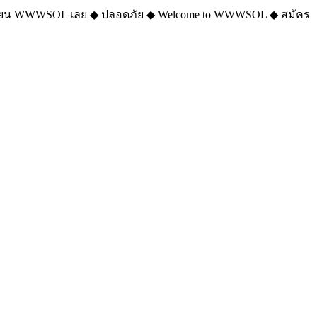
เบียน WWWSOL เลย ◆ ปลอดภัย ◆ Welcome to WWWSOL ◆ สมัคร