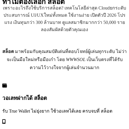
ทำไมต้องเลือก
สล็อต
เพราะอะไรถึงใช้บริการสล็อต? เทคโนโลยีล่าสุด Cloudยกระดับ
ประสบการณ์ UI/UXใหม่ทั้งหมด ใช้งานง่าย เปิดตัวปี 2026 โปร
แรง เงินทุนกว่า 300 ล้านบาท ดูแลสมาชิกมากกว่า 50,000 ราย
ลองสัมผัสด้วยตัวคุณเอง
สล็อต
มาพร้อมกับคุณสมบัติเด่นที่ตอบโจทย์ผู้เล่นทุกระดับ ไม่ว่า
จะเป็นมือใหม่หรือมือเก๋า โดย
WWWSOL
เป็นเว็บตรงที่ได้รับ
ความไว้วางใจจากผู้เล่นจำนวนมาก
วอเลทฝากได้ สล็อต
รับ True Wallet ไม่ยุ่งยาก ใช้วอเลทได้เลย ครบจบที่ สล็อต