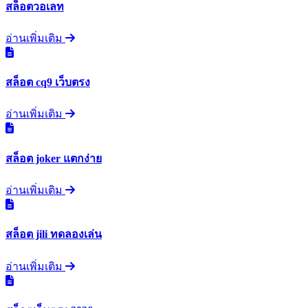
สล็อตวอเลท
อ่านเพิ่มเติม
สล็อต cq9 เว็บตรง
อ่านเพิ่มเติม
สล็อต joker แตกง่าย
อ่านเพิ่มเติม
สล็อต jili ทดลองเล่น
อ่านเพิ่มเติม