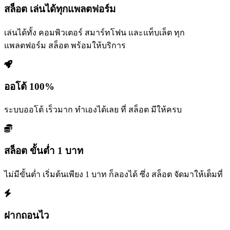
สล็อต เล่นได้ทุกแพลตฟอร์ม
เล่นได้ทั้ง คอมพิวเตอร์ สมาร์ทโฟน และแท็บเล็ต ทุก
แพลตฟอร์ม สล็อต พร้อมให้บริการ
ออโต้ 100%
ระบบออโต้ เร็วมาก ทำเองได้เลย ที่ สล็อต มีให้ครบ
สล็อต ขั้นต่ำ 1 บาท
ไม่มีขั้นต่ำ เริ่มต้นเพียง 1 บาท ก็ลองได้ ซึ่ง สล็อต จัดมาให้เต็มที่
ฝากถอนไว