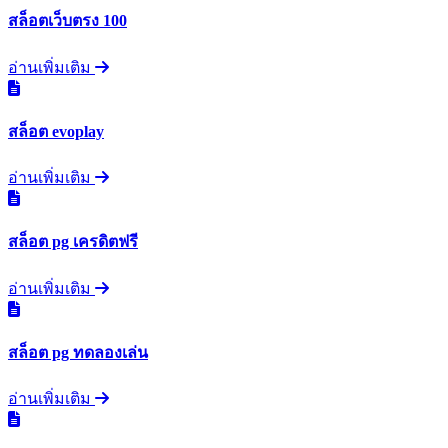
สล็อตเว็บตรง 100
อ่านเพิ่มเติม
สล็อต evoplay
อ่านเพิ่มเติม
สล็อต pg เครดิตฟรี
อ่านเพิ่มเติม
สล็อต pg ทดลองเล่น
อ่านเพิ่มเติม