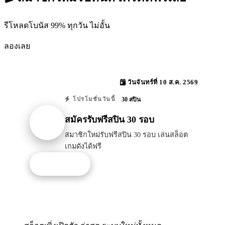
รีโหลดโบนัส 99% ทุกวัน ไม่อั้น
ลองเลย
วันจันทร์ที่ 10 ส.ค. 2569
30 สปิน
โปรโมชั่นวันนี้
สมัครรับฟรีสปิน 30 รอบ
สมาชิกใหม่รับฟรีสปิน 30 รอบ เล่นสล็อต
เกมดังได้ฟรี
รับโปรนี้