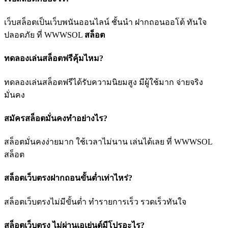
เว็บสล็อตเป็นเว็บพนันออนไลน์ ชั้นนำ ฝากถอนออโต้ ทันใจ
ปลอดภัย ที่ WWWSOL
สล็อต
ทดลองเล่นสล็อตฟรีคุ้มไหม?
ทดลองเล่นสล็อตฟรีได้รับความนิยมสูง มีผู้ใช้มาก จ่ายจริง
มั่นคง
สมัครสล็อตมั่นคงทำอย่างไร?
สล็อตมั่นคงง่ายมาก ใช้เวลาไม่นาน เล่นได้เลย ที่ WWWSOL
สล็อต
สล็อตเว็บตรงฝากถอนขั้นต่ำเท่าไหร่?
สล็อตเว็บตรงไม่มีขั้นต่ำ ทำรายการเร็ว รวดเร็วทันใจ
สล็อตเว็บตรง ไม่ผ่านเอเย่นต์มีโปรอะไร?