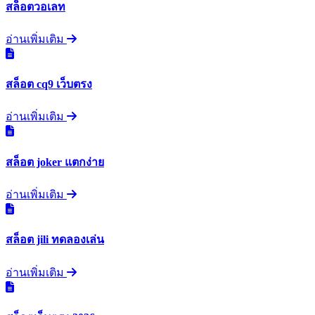
สล็อตวอเลท
อ่านเพิ่มเติม
สล็อต cq9 เว็บตรง
อ่านเพิ่มเติม
สล็อต joker แตกง่าย
อ่านเพิ่มเติม
สล็อต jili ทดลองเล่น
อ่านเพิ่มเติม