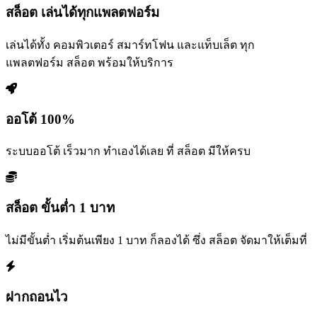
สล็อต เล่นได้ทุกแพลตฟอร์ม
เล่นได้ทั้ง คอมพิวเตอร์ สมาร์ทโฟน และแท็บเล็ต ทุก
แพลตฟอร์ม สล็อต พร้อมให้บริการ
ออโต้ 100%
ระบบออโต้ เร็วมาก ทำเองได้เลย ที่ สล็อต มีให้ครบ
สล็อต ขั้นต่ำ 1 บาท
ไม่มีขั้นต่ำ เริ่มต้นเพียง 1 บาท ก็ลองได้ ซึ่ง สล็อต จัดมาให้เต็มที่
ฝากถอนไว