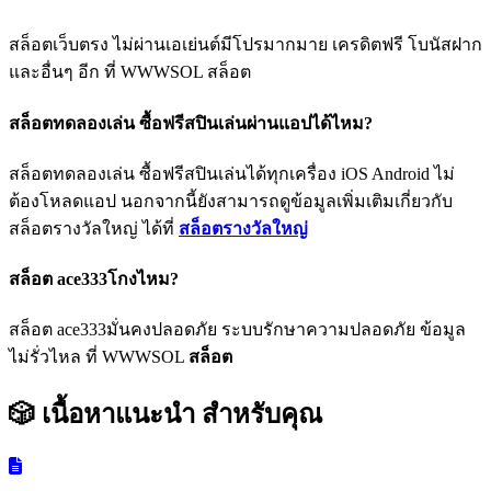
สล็อตเว็บตรง ไม่ผ่านเอเย่นต์มีโปรมากมาย เครดิตฟรี โบนัสฝาก
และอื่นๆ อีก ที่ WWWSOL สล็อต
สล็อตทดลองเล่น ซื้อฟรีสปินเล่นผ่านแอปได้ไหม?
สล็อตทดลองเล่น ซื้อฟรีสปินเล่นได้ทุกเครื่อง iOS Android ไม่
ต้องโหลดแอป นอกจากนี้ยังสามารถดูข้อมูลเพิ่มเติมเกี่ยวกับ
สล็อตรางวัลใหญ่ ได้ที่
สล็อตรางวัลใหญ่
สล็อต ace333โกงไหม?
สล็อต ace333มั่นคงปลอดภัย ระบบรักษาความปลอดภัย ข้อมูล
ไม่รั่วไหล ที่ WWWSOL
สล็อต
🎲 เนื้อหาแนะนำ
สำหรับคุณ