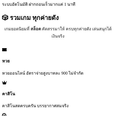
ระบบอัตโนมัติ ฝากถอนเร็วมากแค่ 1 นาที
🎲 รวมเกม
ทุกค่ายดัง
เกมยอดนิยมที่
สล็อต
คัดสรรมาให้ ครบทุกค่ายดัง เล่นสนุกได้
เงินจริง
หวย
หวยออนไลน์ อัตราจ่ายสูงบาทละ 900 ไม่จำกัด
คาสิโน
คาสิโนสดครบครัน บรรยากาศสมจริง