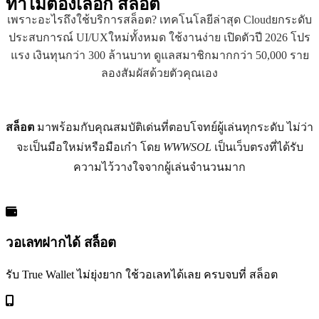
ทำไมต้องเลือก
สล็อต
เพราะอะไรถึงใช้บริการสล็อต? เทคโนโลยีล่าสุด Cloudยกระดับ
ประสบการณ์ UI/UXใหม่ทั้งหมด ใช้งานง่าย เปิดตัวปี 2026 โปร
แรง เงินทุนกว่า 300 ล้านบาท ดูแลสมาชิกมากกว่า 50,000 ราย
ลองสัมผัสด้วยตัวคุณเอง
สล็อต
มาพร้อมกับคุณสมบัติเด่นที่ตอบโจทย์ผู้เล่นทุกระดับ ไม่ว่า
จะเป็นมือใหม่หรือมือเก๋า โดย
WWWSOL
เป็นเว็บตรงที่ได้รับ
ความไว้วางใจจากผู้เล่นจำนวนมาก
วอเลทฝากได้ สล็อต
รับ True Wallet ไม่ยุ่งยาก ใช้วอเลทได้เลย ครบจบที่ สล็อต