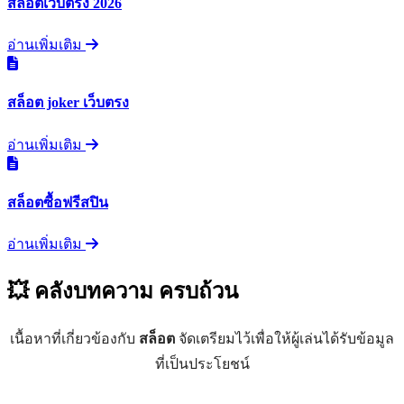
สล็อตเว็บตรง 2026
อ่านเพิ่มเติม
สล็อต joker เว็บตรง
อ่านเพิ่มเติม
สล็อตซื้อฟรีสปิน
อ่านเพิ่มเติม
💥 คลังบทความ
ครบถ้วน
เนื้อหาที่เกี่ยวข้องกับ
สล็อต
จัดเตรียมไว้เพื่อให้ผู้เล่นได้รับข้อมูล
ที่เป็นประโยชน์