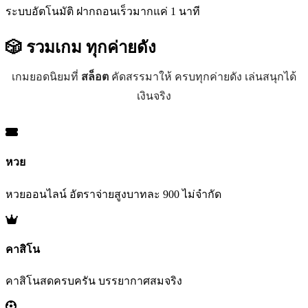
ระบบอัตโนมัติ ฝากถอนเร็วมากแค่ 1 นาที
🎲 รวมเกม
ทุกค่ายดัง
เกมยอดนิยมที่
สล็อต
คัดสรรมาให้ ครบทุกค่ายดัง เล่นสนุกได้
เงินจริง
หวย
หวยออนไลน์ อัตราจ่ายสูงบาทละ 900 ไม่จำกัด
คาสิโน
คาสิโนสดครบครัน บรรยากาศสมจริง