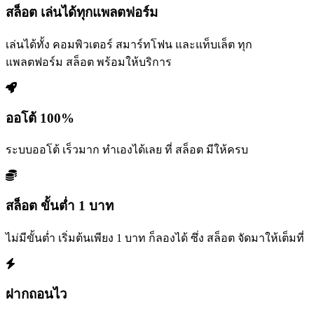
สล็อต เล่นได้ทุกแพลตฟอร์ม
เล่นได้ทั้ง คอมพิวเตอร์ สมาร์ทโฟน และแท็บเล็ต ทุก
แพลตฟอร์ม สล็อต พร้อมให้บริการ
ออโต้ 100%
ระบบออโต้ เร็วมาก ทำเองได้เลย ที่ สล็อต มีให้ครบ
สล็อต ขั้นต่ำ 1 บาท
ไม่มีขั้นต่ำ เริ่มต้นเพียง 1 บาท ก็ลองได้ ซึ่ง สล็อต จัดมาให้เต็มที่
ฝากถอนไว