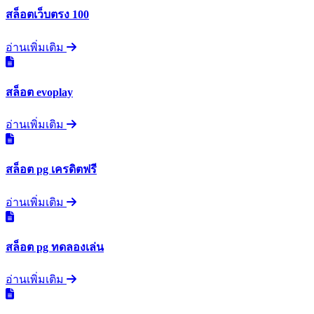
สล็อตเว็บตรง 100
อ่านเพิ่มเติม
สล็อต evoplay
อ่านเพิ่มเติม
สล็อต pg เครดิตฟรี
อ่านเพิ่มเติม
สล็อต pg ทดลองเล่น
อ่านเพิ่มเติม