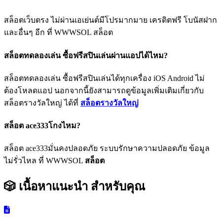
สล็อตเว็บตรง ไม่ผ่านเอเย่นต์มีโปรมากมาย เครดิตฟรี โบนัสฝาก
และอื่นๆ อีก ที่ WWWSOL สล็อต
สล็อตทดลองเล่น ซื้อฟรีสปินเล่นผ่านแอปได้ไหม?
สล็อตทดลองเล่น ซื้อฟรีสปินเล่นได้ทุกเครื่อง iOS Android ไม่
ต้องโหลดแอป นอกจากนี้ยังสามารถดูข้อมูลเพิ่มเติมเกี่ยวกับ
สล็อตรางวัลใหญ่ ได้ที่
สล็อตรางวัลใหญ่
สล็อต ace333โกงไหม?
สล็อต ace333มั่นคงปลอดภัย ระบบรักษาความปลอดภัย ข้อมูล
ไม่รั่วไหล ที่ WWWSOL
สล็อต
🎲 เนื้อหาแนะนำ
สำหรับคุณ