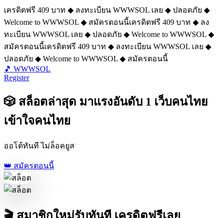
เครดิตฟรี 409 บาท ◆ ลงทะเบียน WWWSOL เลย ◆ ปลอดภัย ◆
Welcome to WWWSOL ◆ สมัครตอนนี้
เครดิตฟรี 409 บาท ◆ ลง
ทะเบียน WWWSOL เลย ◆ ปลอดภัย ◆ Welcome to WWWSOL ◆
สมัครตอนนี้
เครดิตฟรี 409 บาท ◆ ลงทะเบียน WWWSOL เลย ◆
ปลอดภัย ◆ Welcome to WWWSOL ◆ สมัครตอนนี้
🎵 WWWSOL
Register
🎲 สล็อตล่าสุด มาแรงอันดับ 1 เว็บคนไทย
เข้าใจคนไทย
ออโต้ทันที ไม่ล็อคยูส
👑 สมัครตอนนี้
🎬 สมาชิกใหม่รับทันที เครดิตฟรีเลย