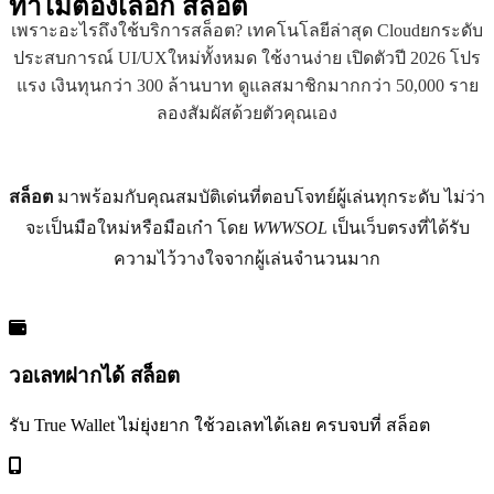
ทำไมต้องเลือก
สล็อต
เพราะอะไรถึงใช้บริการสล็อต? เทคโนโลยีล่าสุด Cloudยกระดับ
ประสบการณ์ UI/UXใหม่ทั้งหมด ใช้งานง่าย เปิดตัวปี 2026 โปร
แรง เงินทุนกว่า 300 ล้านบาท ดูแลสมาชิกมากกว่า 50,000 ราย
ลองสัมผัสด้วยตัวคุณเอง
สล็อต
มาพร้อมกับคุณสมบัติเด่นที่ตอบโจทย์ผู้เล่นทุกระดับ ไม่ว่า
จะเป็นมือใหม่หรือมือเก๋า โดย
WWWSOL
เป็นเว็บตรงที่ได้รับ
ความไว้วางใจจากผู้เล่นจำนวนมาก
วอเลทฝากได้ สล็อต
รับ True Wallet ไม่ยุ่งยาก ใช้วอเลทได้เลย ครบจบที่ สล็อต