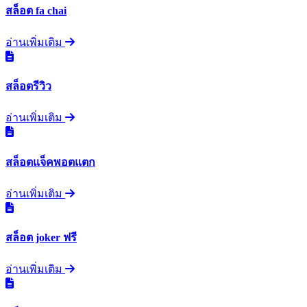
สล็อต fa chai
อ่านเพิ่มเติม
สล็อตรีวิว
อ่านเพิ่มเติม
สล็อตแจ็คพอตแตก
อ่านเพิ่มเติม
สล็อต joker ฟรี
อ่านเพิ่มเติม