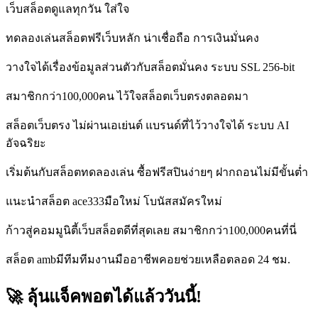
เว็บสล็อตดูแลทุกวัน ใส่ใจ
ทดลองเล่นสล็อตฟรีเว็บหลัก น่าเชื่อถือ การเงินมั่นคง
วางใจได้เรื่องข้อมูลส่วนตัวกับสล็อตมั่นคง ระบบ SSL 256-bit
สมาชิกกว่า100,000คน ไว้ใจสล็อตเว็บตรงตลอดมา
สล็อตเว็บตรง ไม่ผ่านเอเย่นต์ แบรนด์ที่ไว้วางใจได้ ระบบ AI
อัจฉริยะ
เริ่มต้นกับสล็อตทดลองเล่น ซื้อฟรีสปินง่ายๆ ฝากถอนไม่มีขั้นต่ำ
แนะนำสล็อต ace333มือใหม่ โบนัสสมัครใหม่
ก้าวสู่คอมมูนิตี้เว็บสล็อตดีที่สุดเลย สมาชิกกว่า100,000คนที่นี่
สล็อต ambมีทีมทีมงานมืออาชีพคอยช่วยเหลือตลอด 24 ชม.
🚀 ลุ้นแจ็คพอตได้แล้ววันนี้!