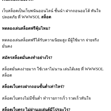
เว็บสล็อตเป็นเว็บพนันออนไลน์ ชั้นนำ ฝากถอนออโต้ ทันใจ
ปลอดภัย ที่ WWWSOL
สล็อต
ทดลองเล่นสล็อตฟรีคุ้มไหม?
ทดลองเล่นสล็อตฟรีได้รับความนิยมสูง มีผู้ใช้มาก จ่ายจริง
มั่นคง
สมัครสล็อตมั่นคงทำอย่างไร?
สล็อตมั่นคงง่ายมาก ใช้เวลาไม่นาน เล่นได้เลย ที่ WWWSOL
สล็อต
สล็อตเว็บตรงฝากถอนขั้นต่ำเท่าไหร่?
สล็อตเว็บตรงไม่มีขั้นต่ำ ทำรายการเร็ว รวดเร็วทันใจ
สล็อตเว็บตรง ไม่ผ่านเอเย่นต์มีโปรอะไร?