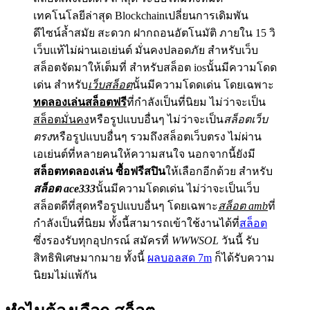
เทคโนโลยีล่าสุด Blockchainเปลี่ยนการเดิมพัน
ดีไซน์ล้ำสมัย สะดวก ฝากถอนอัตโนมัติ ภายใน 15 วิ
เว็บแท้ไม่ผ่านเอเย่นต์ มั่นคงปลอดภัย สำหรับเว็บ
สล็อตจัดมาให้เต็มที่ สำหรับสล็อต iosนั้นมีความโดด
เด่น สำหรับ
เว็บสล็อต
นั้นมีความโดดเด่น โดยเฉพาะ
ทดลองเล่นสล็อตฟรี
ที่กำลังเป็นที่นิยม ไม่ว่าจะเป็น
สล็อตมั่นคง
หรือรูปแบบอื่นๆ ไม่ว่าจะเป็น
สล็อตเว็บ
ตรง
หรือรูปแบบอื่นๆ รวมถึงสล็อตเว็บตรง ไม่ผ่าน
เอเย่นต์ที่หลายคนให้ความสนใจ นอกจากนี้ยังมี
สล็อตทดลองเล่น ซื้อฟรีสปิน
ให้เลือกอีกด้วย สำหรับ
สล็อต ace333
นั้นมีความโดดเด่น ไม่ว่าจะเป็นเว็บ
สล็อตดีที่สุดหรือรูปแบบอื่นๆ โดยเฉพาะ
สล็อต amb
ที่
กำลังเป็นที่นิยม ทั้งนี้สามารถเข้าใช้งานได้ที่
สล็อต
ซึ่งรองรับทุกอุปกรณ์ สมัครที่
WWWSOL
วันนี้ รับ
สิทธิพิเศษมากมาย ทั้งนี้
ผลบอลสด 7m
ก็ได้รับความ
นิยมไม่แพ้กัน