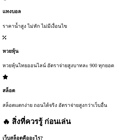
แทงบอล
ราคาน้ำสูง ไม่หัก ไม่มีเงื่อนไข
หวยหุ้น
หวยหุ้นไทยออนไลน์ อัตราจ่ายสูงบาทละ 900 ทุกยอด
สล็อต
สล็อตแตกง่าย ถอนได้จริง อัตราจ่ายสูงกว่าเว็บอื่น
🔥 สิ่งที่ควรรู้
ก่อนเล่น
เว็บสล็อตคืออะไร?