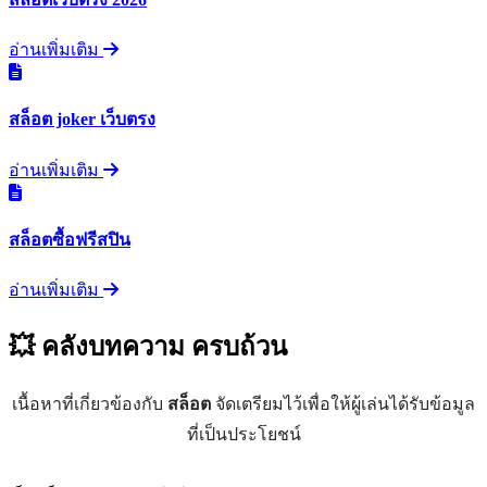
อ่านเพิ่มเติม
สล็อต joker เว็บตรง
อ่านเพิ่มเติม
สล็อตซื้อฟรีสปิน
อ่านเพิ่มเติม
💥 คลังบทความ
ครบถ้วน
เนื้อหาที่เกี่ยวข้องกับ
สล็อต
จัดเตรียมไว้เพื่อให้ผู้เล่นได้รับข้อมูล
ที่เป็นประโยชน์