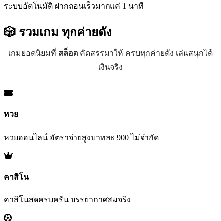
ระบบอัตโนมัติ ฝากถอนเร็วมากแค่ 1 นาที
🎲 รวมเกม
ทุกค่ายดัง
เกมยอดนิยมที่
สล็อต
คัดสรรมาให้ ครบทุกค่ายดัง เล่นสนุกได้
เงินจริง
หวย
หวยออนไลน์ อัตราจ่ายสูงบาทละ 900 ไม่จำกัด
คาสิโน
คาสิโนสดครบครัน บรรยากาศสมจริง