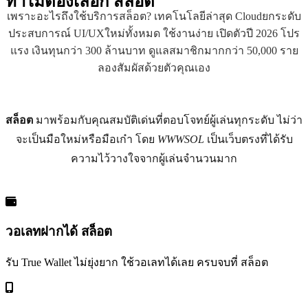
ทำไมต้องเลือก
สล็อต
เพราะอะไรถึงใช้บริการสล็อต? เทคโนโลยีล่าสุด Cloudยกระดับ
ประสบการณ์ UI/UXใหม่ทั้งหมด ใช้งานง่าย เปิดตัวปี 2026 โปร
แรง เงินทุนกว่า 300 ล้านบาท ดูแลสมาชิกมากกว่า 50,000 ราย
ลองสัมผัสด้วยตัวคุณเอง
สล็อต
มาพร้อมกับคุณสมบัติเด่นที่ตอบโจทย์ผู้เล่นทุกระดับ ไม่ว่า
จะเป็นมือใหม่หรือมือเก๋า โดย
WWWSOL
เป็นเว็บตรงที่ได้รับ
ความไว้วางใจจากผู้เล่นจำนวนมาก
วอเลทฝากได้ สล็อต
รับ True Wallet ไม่ยุ่งยาก ใช้วอเลทได้เลย ครบจบที่ สล็อต