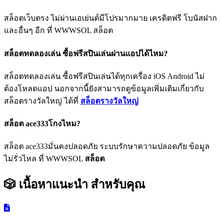
สล็อตเว็บตรง ไม่ผ่านเอเย่นต์มีโปรมากมาย เครดิตฟรี โบนัสฝาก
และอื่นๆ อีก ที่ WWWSOL สล็อต
สล็อตทดลองเล่น ซื้อฟรีสปินเล่นผ่านแอปได้ไหม?
สล็อตทดลองเล่น ซื้อฟรีสปินเล่นได้ทุกเครื่อง iOS Android ไม่
ต้องโหลดแอป นอกจากนี้ยังสามารถดูข้อมูลเพิ่มเติมเกี่ยวกับ
สล็อตรางวัลใหญ่ ได้ที่
สล็อตรางวัลใหญ่
สล็อต ace333โกงไหม?
สล็อต ace333มั่นคงปลอดภัย ระบบรักษาความปลอดภัย ข้อมูล
ไม่รั่วไหล ที่ WWWSOL
สล็อต
🎲 เนื้อหาแนะนำ
สำหรับคุณ