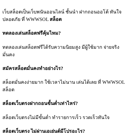
เว็บสล็อตเป็นเว็บพนันออนไลน์ ชั้นนำ ฝากถอนออโต้ ทันใจ
ปลอดภัย ที่ WWWSOL
สล็อต
ทดลองเล่นสล็อตฟรีคุ้มไหม?
ทดลองเล่นสล็อตฟรีได้รับความนิยมสูง มีผู้ใช้มาก จ่ายจริง
มั่นคง
สมัครสล็อตมั่นคงทำอย่างไร?
สล็อตมั่นคงง่ายมาก ใช้เวลาไม่นาน เล่นได้เลย ที่ WWWSOL
สล็อต
สล็อตเว็บตรงฝากถอนขั้นต่ำเท่าไหร่?
สล็อตเว็บตรงไม่มีขั้นต่ำ ทำรายการเร็ว รวดเร็วทันใจ
สล็อตเว็บตรง ไม่ผ่านเอเย่นต์มีโปรอะไร?