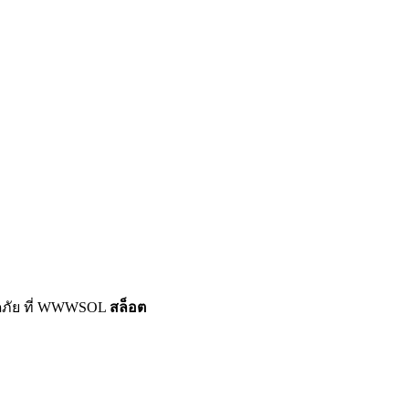
อดภัย ที่ WWWSOL
สล็อต