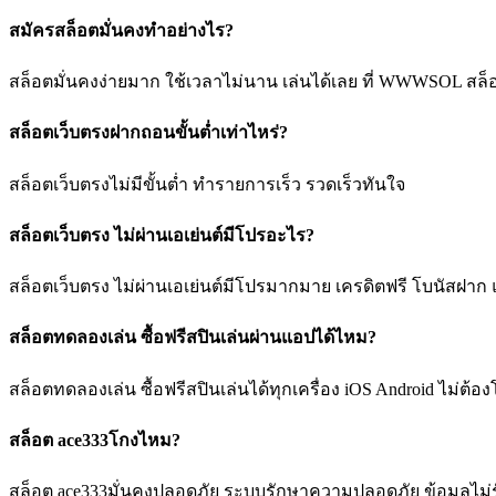
สมัครสล็อตมั่นคงทำอย่างไร?
สล็อตมั่นคงง่ายมาก ใช้เวลาไม่นาน เล่นได้เลย ที่ WWWSOL สล็
สล็อตเว็บตรงฝากถอนขั้นต่ำเท่าไหร่?
สล็อตเว็บตรงไม่มีขั้นต่ำ ทำรายการเร็ว รวดเร็วทันใจ
สล็อตเว็บตรง ไม่ผ่านเอเย่นต์มีโปรอะไร?
สล็อตเว็บตรง ไม่ผ่านเอเย่นต์มีโปรมากมาย เครดิตฟรี โบนัสฝาก
สล็อตทดลองเล่น ซื้อฟรีสปินเล่นผ่านแอปได้ไหม?
สล็อตทดลองเล่น ซื้อฟรีสปินเล่นได้ทุกเครื่อง iOS Android ไม่ต้อ
สล็อต ace333โกงไหม?
สล็อต ace333มั่นคงปลอดภัย ระบบรักษาความปลอดภัย ข้อมูลไม่