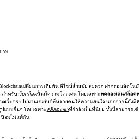
 บาท
 Blockchainเปลี่ยนการเดิมพัน ดีไซน์ล้ำสมัย สะดวก ฝากถอนอัตโนมัต
น สำหรับ
เว็บสล็อต
นั้นมีความโดดเด่น โดยเฉพาะ
ทดลองเล่นสล็อตฟ
อตเว็บตรง ไม่ผ่านเอเย่นต์ที่หลายคนให้ความสนใจ นอกจากนี้ยังมี
ส
ือรูปแบบอื่นๆ โดยเฉพาะ
สล็อต amb
ที่กำลังเป็นที่นิยม ทั้งนี้สามารถเข
นิยมไม่แพ้กัน