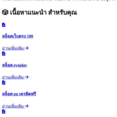
🎲 เนื้อหาแนะนำ
สำหรับคุณ
สล็อตเว็บตรง 100
อ่านเพิ่มเติม
สล็อต evoplay
อ่านเพิ่มเติม
สล็อต pg เครดิตฟรี
อ่านเพิ่มเติม