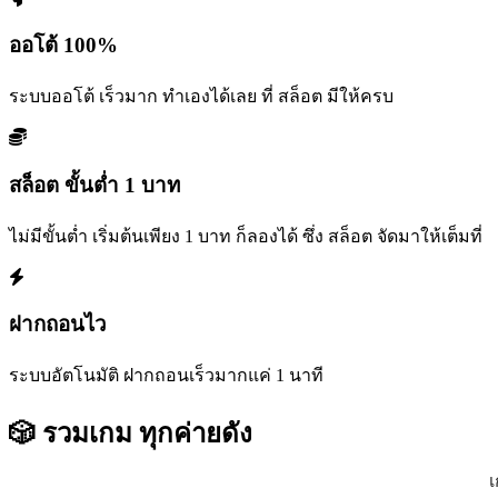
ออโต้ 100%
ระบบออโต้ เร็วมาก ทำเองได้เลย ที่ สล็อต มีให้ครบ
สล็อต ขั้นต่ำ 1 บาท
ไม่มีขั้นต่ำ เริ่มต้นเพียง 1 บาท ก็ลองได้ ซึ่ง สล็อต จัดมาให้เต็มที่
ฝากถอนไว
ระบบอัตโนมัติ ฝากถอนเร็วมากแค่ 1 นาที
🎲 รวมเกม
ทุกค่ายดัง
เ