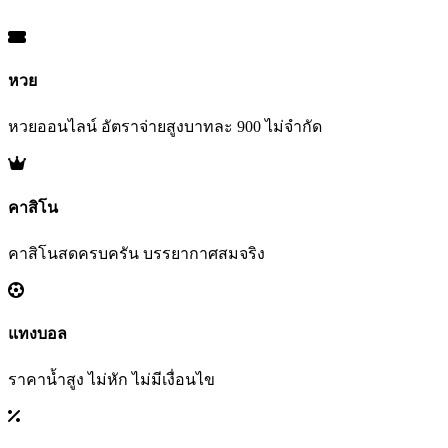
หวย
หวยออนไลน์ อัตราจ่ายสูงบาทละ 900 ไม่จำกัด
คาสิโน
คาสิโนสดครบครัน บรรยากาศสมจริง
แทงบอล
ราคาน้ำสูง ไม่หัก ไม่มีเงื่อนไข