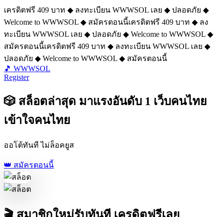
เครดิตฟรี 409 บาท ◆ ลงทะเบียน WWWSOL เลย ◆ ปลอดภัย ◆
Welcome to WWWSOL ◆ สมัครตอนนี้
เครดิตฟรี 409 บาท ◆ ลง
ทะเบียน WWWSOL เลย ◆ ปลอดภัย ◆ Welcome to WWWSOL ◆
สมัครตอนนี้
เครดิตฟรี 409 บาท ◆ ลงทะเบียน WWWSOL เลย ◆
ปลอดภัย ◆ Welcome to WWWSOL ◆ สมัครตอนนี้
🎵 WWWSOL
Register
🎲 สล็อตล่าสุด มาแรงอันดับ 1 เว็บคนไทย
เข้าใจคนไทย
ออโต้ทันที ไม่ล็อคยูส
👑 สมัครตอนนี้
🎬 สมาชิกใหม่รับทันที เครดิตฟรีเลย