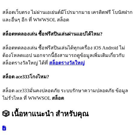
สล็อตเว็บตรง ไม่ผ่านเอเย่นต์มีโปรมากมาย เครดิตฟรี โบนัสฝาก
และอื่นๆ อีก ที่ WWWSOL สล็อต
สล็อตทดลองเล่น ซื้อฟรีสปินเล่นผ่านแอปได้ไหม?
สล็อตทดลองเล่น ซื้อฟรีสปินเล่นได้ทุกเครื่อง iOS Android ไม่
ต้องโหลดแอป นอกจากนี้ยังสามารถดูข้อมูลเพิ่มเติมเกี่ยวกับ
สล็อตรางวัลใหญ่ ได้ที่
สล็อตรางวัลใหญ่
สล็อต ace333โกงไหม?
สล็อต ace333มั่นคงปลอดภัย ระบบรักษาความปลอดภัย ข้อมูล
ไม่รั่วไหล ที่ WWWSOL
สล็อต
🎲 เนื้อหาแนะนำ
สำหรับคุณ