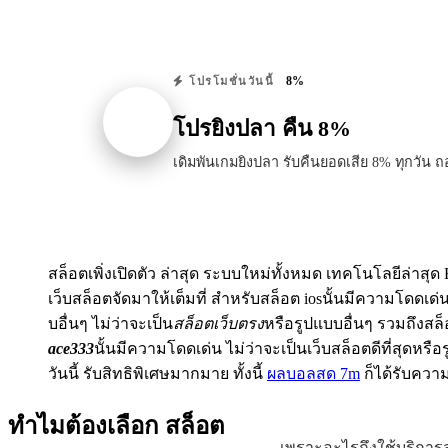
8%
โปรโมชั่นวันนี้
โปรยิงปลา คืน 8%
เดิมพันเกมยิงปลา รับคืนยอดเสีย 8% ทุกวัน ถ
สล็อตเพิ่งเปิดตัว ล่าสุด ระบบใหม่ทั้งหมด เทคโนโลยีล่าสุด
เว็บสล็อตจัดมาให้เต็มที่ สำหรับสล็อต iosนั้นมีความโดดเด่
บอื่นๆ ไม่ว่าจะเป็น
สล็อตเว็บตรง
หรือรูปแบบอื่นๆ รวมถึงสล็
ace333
นั้นมีความโดดเด่น ไม่ว่าจะเป็นเว็บสล็อตดีที่สุดหร
วันนี้ รับสิทธิพิเศษมากมาย ทั้งนี้
ผลบอลสด 7m
ก็ได้รับความ
ทำไมต้องเลือก
สล็อต
เพราะอะไรถึงใช้บริการส