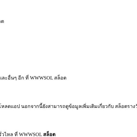
อต
 และอื่นๆ อีก ที่ WWWSOL สล็อต
งโหลดแอป นอกจากนี้ยังสามารถดูข้อมูลเพิ่มเติมเกี่ยวกับ สล็อตรางวั
รั่วไหล ที่ WWWSOL
สล็อต