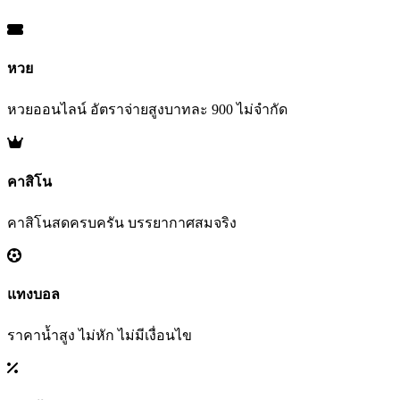
หวย
หวยออนไลน์ อัตราจ่ายสูงบาทละ 900 ไม่จำกัด
คาสิโน
คาสิโนสดครบครัน บรรยากาศสมจริง
แทงบอล
ราคาน้ำสูง ไม่หัก ไม่มีเงื่อนไข