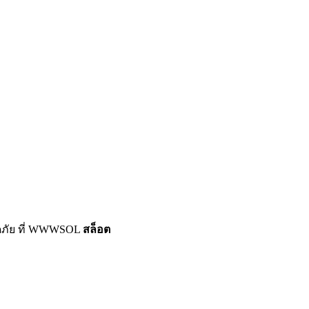
อดภัย ที่ WWWSOL
สล็อต