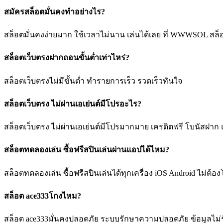
สมัครสล็อตมั่นคงทำอย่างไร?
สล็อตมั่นคงง่ายมาก ใช้เวลาไม่นาน เล่นได้เลย ที่ WWWSOL สล็
สล็อตเว็บตรงฝากถอนขั้นต่ำเท่าไหร่?
สล็อตเว็บตรงไม่มีขั้นต่ำ ทำรายการเร็ว รวดเร็วทันใจ
สล็อตเว็บตรง ไม่ผ่านเอเย่นต์มีโปรอะไร?
สล็อตเว็บตรง ไม่ผ่านเอเย่นต์มีโปรมากมาย เครดิตฟรี โบนัสฝาก
สล็อตทดลองเล่น ซื้อฟรีสปินเล่นผ่านแอปได้ไหม?
สล็อตทดลองเล่น ซื้อฟรีสปินเล่นได้ทุกเครื่อง iOS Android ไม่ต้อ
สล็อต ace333โกงไหม?
สล็อต ace333มั่นคงปลอดภัย ระบบรักษาความปลอดภัย ข้อมูลไม่