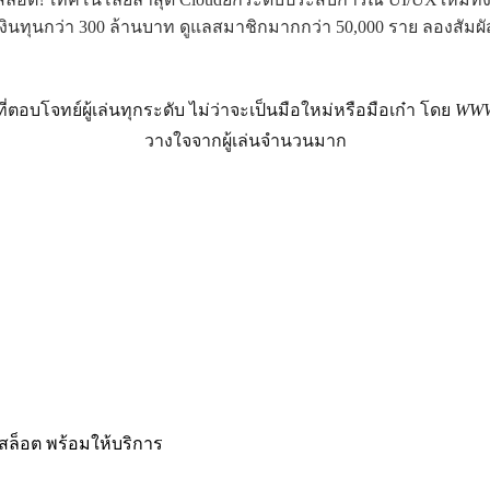
งินทุนกว่า 300 ล้านบาท ดูแลสมาชิกมากกว่า 50,000 ราย ลองสัมผั
่ตอบโจทย์ผู้เล่นทุกระดับ ไม่ว่าจะเป็นมือใหม่หรือมือเก๋า โดย
WW
วางใจจากผู้เล่นจำนวนมาก
สล็อต พร้อมให้บริการ