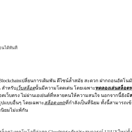
อนได้ทันที
 Blockchainเปลี่ยนการเดิมพัน ดีไซน์ล้ำสมัย สะดวก ฝากถอนอัตโนมัต
น สำหรับ
เว็บสล็อต
นั้นมีความโดดเด่น โดยเฉพาะ
ทดลองเล่นสล็อตฟ
อตเว็บตรง ไม่ผ่านเอเย่นต์ที่หลายคนให้ความสนใจ นอกจากนี้ยังมี
ส
ือรูปแบบอื่นๆ โดยเฉพาะ
สล็อต amb
ที่กำลังเป็นที่นิยม ทั้งนี้สามารถเข
นิยมไม่แพ้กัน
ล็อต? เทคโนโลยีล่าสุด Cloudยกระดับประสบการณ์ UI/UXใหม่ทั้งห