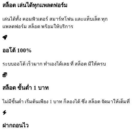
สล็อต เล่นได้ทุกแพลตฟอร์ม
เล่นได้ทั้ง คอมพิวเตอร์ สมาร์ทโฟน และแท็บเล็ต ทุก
แพลตฟอร์ม สล็อต พร้อมให้บริการ
ออโต้ 100%
ระบบออโต้ เร็วมาก ทำเองได้เลย ที่ สล็อต มีให้ครบ
สล็อต ขั้นต่ำ 1 บาท
ไม่มีขั้นต่ำ เริ่มต้นเพียง 1 บาท ก็ลองได้ ซึ่ง สล็อต จัดมาให้เต็มที่
ฝากถอนไว