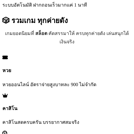
ระบบอัตโนมัติ ฝากถอนเร็วมากแค่ 1 นาที
🎲 รวมเกม
ทุกค่ายดัง
เกมยอดนิยมที่
สล็อต
คัดสรรมาให้ ครบทุกค่ายดัง เล่นสนุกได้
เงินจริง
หวย
หวยออนไลน์ อัตราจ่ายสูงบาทละ 900 ไม่จำกัด
คาสิโน
คาสิโนสดครบครัน บรรยากาศสมจริง