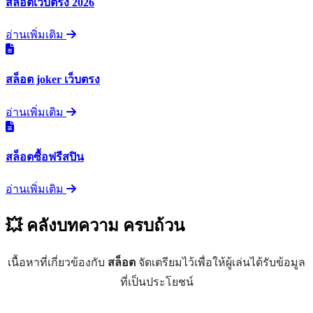
สล็อตเว็บตรง 2026
อ่านเพิ่มเติม
สล็อต joker เว็บตรง
อ่านเพิ่มเติม
สล็อตซื้อฟรีสปิน
อ่านเพิ่มเติม
💥 คลังบทความ
ครบถ้วน
เนื้อหาที่เกี่ยวข้องกับ
สล็อต
จัดเตรียมไว้เพื่อให้ผู้เล่นได้รับข้อมูล
ที่เป็นประโยชน์