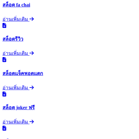
สล็อต fa chai
อ่านเพิ่มเติม
สล็อตรีวิว
อ่านเพิ่มเติม
สล็อตแจ็คพอตแตก
อ่านเพิ่มเติม
สล็อต joker ฟรี
อ่านเพิ่มเติม