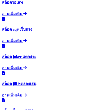
สล็อตวอเลท
อ่านเพิ่มเติม
สล็อต cq9 เว็บตรง
อ่านเพิ่มเติม
สล็อต joker แตกง่าย
อ่านเพิ่มเติม
สล็อต jili ทดลองเล่น
อ่านเพิ่มเติม