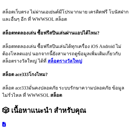
สล็อตเว็บตรง ไม่ผ่านเอเย่นต์มีโปรมากมาย เครดิตฟรี โบนัสฝาก
และอื่นๆ อีก ที่ WWWSOL สล็อต
สล็อตทดลองเล่น ซื้อฟรีสปินเล่นผ่านแอปได้ไหม?
สล็อตทดลองเล่น ซื้อฟรีสปินเล่นได้ทุกเครื่อง iOS Android ไม่
ต้องโหลดแอป นอกจากนี้ยังสามารถดูข้อมูลเพิ่มเติมเกี่ยวกับ
สล็อตรางวัลใหญ่ ได้ที่
สล็อตรางวัลใหญ่
สล็อต ace333โกงไหม?
สล็อต ace333มั่นคงปลอดภัย ระบบรักษาความปลอดภัย ข้อมูล
ไม่รั่วไหล ที่ WWWSOL
สล็อต
🎲 เนื้อหาแนะนำ
สำหรับคุณ