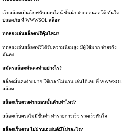
เว็บสล็อตเป็นเว็บพนันออนไลน์ ชั้นนำ ฝากถอนออโต้ ทันใจ
ปลอดภัย ที่ WWWSOL
สล็อต
ทดลองเล่นสล็อตฟรีคุ้มไหม?
ทดลองเล่นสล็อตฟรีได้รับความนิยมสูง มีผู้ใช้มาก จ่ายจริง
มั่นคง
สมัครสล็อตมั่นคงทำอย่างไร?
สล็อตมั่นคงง่ายมาก ใช้เวลาไม่นาน เล่นได้เลย ที่ WWWSOL
สล็อต
สล็อตเว็บตรงฝากถอนขั้นต่ำเท่าไหร่?
สล็อตเว็บตรงไม่มีขั้นต่ำ ทำรายการเร็ว รวดเร็วทันใจ
สล็อตเว็บตรง ไม่ผ่านเอเย่นต์มีโปรอะไร?