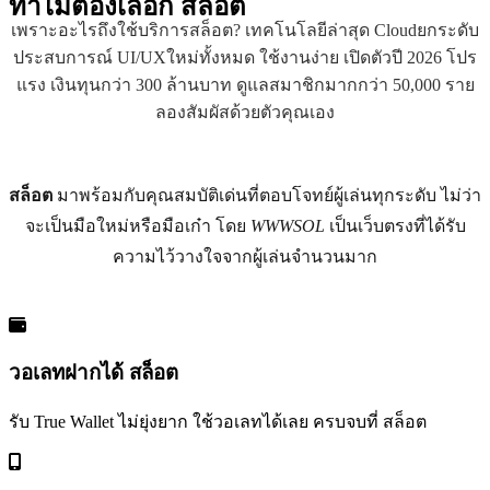
ทำไมต้องเลือก
สล็อต
เพราะอะไรถึงใช้บริการสล็อต? เทคโนโลยีล่าสุด Cloudยกระดับ
ประสบการณ์ UI/UXใหม่ทั้งหมด ใช้งานง่าย เปิดตัวปี 2026 โปร
แรง เงินทุนกว่า 300 ล้านบาท ดูแลสมาชิกมากกว่า 50,000 ราย
ลองสัมผัสด้วยตัวคุณเอง
สล็อต
มาพร้อมกับคุณสมบัติเด่นที่ตอบโจทย์ผู้เล่นทุกระดับ ไม่ว่า
จะเป็นมือใหม่หรือมือเก๋า โดย
WWWSOL
เป็นเว็บตรงที่ได้รับ
ความไว้วางใจจากผู้เล่นจำนวนมาก
วอเลทฝากได้ สล็อต
รับ True Wallet ไม่ยุ่งยาก ใช้วอเลทได้เลย ครบจบที่ สล็อต