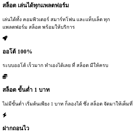
สล็อต เล่นได้ทุกแพลตฟอร์ม
เล่นได้ทั้ง คอมพิวเตอร์ สมาร์ทโฟน และแท็บเล็ต ทุก
แพลตฟอร์ม สล็อต พร้อมให้บริการ
ออโต้ 100%
ระบบออโต้ เร็วมาก ทำเองได้เลย ที่ สล็อต มีให้ครบ
สล็อต ขั้นต่ำ 1 บาท
ไม่มีขั้นต่ำ เริ่มต้นเพียง 1 บาท ก็ลองได้ ซึ่ง สล็อต จัดมาให้เต็มที่
ฝากถอนไว