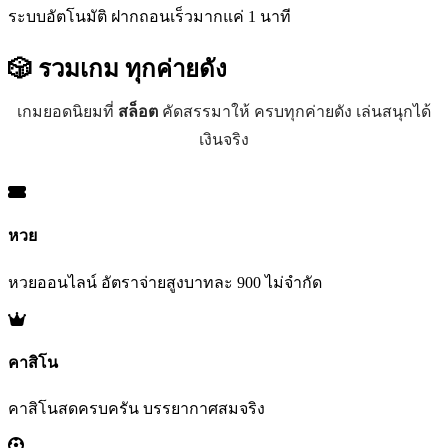
ระบบอัตโนมัติ ฝากถอนเร็วมากแค่ 1 นาที
🎲 รวมเกม
ทุกค่ายดัง
เกมยอดนิยมที่
สล็อต
คัดสรรมาให้ ครบทุกค่ายดัง เล่นสนุกได้
เงินจริง
หวย
หวยออนไลน์ อัตราจ่ายสูงบาทละ 900 ไม่จำกัด
คาสิโน
คาสิโนสดครบครัน บรรยากาศสมจริง