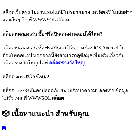
สล็อตเว็บตรง ไม่ผ่านเอเย่นต์มีโปรมากมาย เครดิตฟรี โบนัสฝาก
และอื่นๆ อีก ที่ WWWSOL สล็อต
สล็อตทดลองเล่น ซื้อฟรีสปินเล่นผ่านแอปได้ไหม?
สล็อตทดลองเล่น ซื้อฟรีสปินเล่นได้ทุกเครื่อง iOS Android ไม่
ต้องโหลดแอป นอกจากนี้ยังสามารถดูข้อมูลเพิ่มเติมเกี่ยวกับ
สล็อตรางวัลใหญ่ ได้ที่
สล็อตรางวัลใหญ่
สล็อต ace333โกงไหม?
สล็อต ace333มั่นคงปลอดภัย ระบบรักษาความปลอดภัย ข้อมูล
ไม่รั่วไหล ที่ WWWSOL
สล็อต
🎲 เนื้อหาแนะนำ
สำหรับคุณ