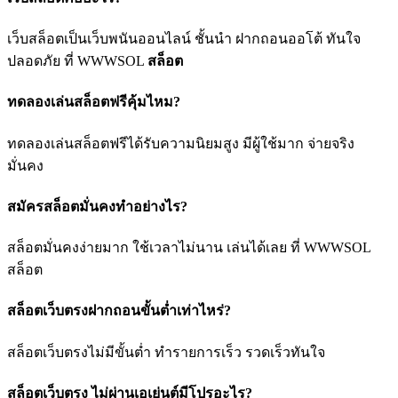
เว็บสล็อตเป็นเว็บพนันออนไลน์ ชั้นนำ ฝากถอนออโต้ ทันใจ
ปลอดภัย ที่ WWWSOL
สล็อต
ทดลองเล่นสล็อตฟรีคุ้มไหม?
ทดลองเล่นสล็อตฟรีได้รับความนิยมสูง มีผู้ใช้มาก จ่ายจริง
มั่นคง
สมัครสล็อตมั่นคงทำอย่างไร?
สล็อตมั่นคงง่ายมาก ใช้เวลาไม่นาน เล่นได้เลย ที่ WWWSOL
สล็อต
สล็อตเว็บตรงฝากถอนขั้นต่ำเท่าไหร่?
สล็อตเว็บตรงไม่มีขั้นต่ำ ทำรายการเร็ว รวดเร็วทันใจ
สล็อตเว็บตรง ไม่ผ่านเอเย่นต์มีโปรอะไร?