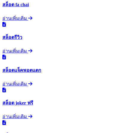
สล็อต fa chai
อ่านเพิ่มเติม
สล็อตรีวิว
อ่านเพิ่มเติม
สล็อตแจ็คพอตแตก
อ่านเพิ่มเติม
สล็อต joker ฟรี
อ่านเพิ่มเติม