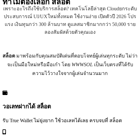
ทำไมต้องเลือก
สล็อต
เพราะอะไรถึงใช้บริการสล็อต? เทคโนโลยีล่าสุด Cloudยกระดับ
ประสบการณ์ UI/UXใหม่ทั้งหมด ใช้งานง่าย เปิดตัวปี 2026 โปร
แรง เงินทุนกว่า 300 ล้านบาท ดูแลสมาชิกมากกว่า 50,000 ราย
ลองสัมผัสด้วยตัวคุณเอง
สล็อต
มาพร้อมกับคุณสมบัติเด่นที่ตอบโจทย์ผู้เล่นทุกระดับ ไม่ว่า
จะเป็นมือใหม่หรือมือเก๋า โดย
WWWSOL
เป็นเว็บตรงที่ได้รับ
ความไว้วางใจจากผู้เล่นจำนวนมาก
วอเลทฝากได้ สล็อต
รับ True Wallet ไม่ยุ่งยาก ใช้วอเลทได้เลย ครบจบที่ สล็อต