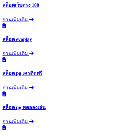
สล็อตเว็บตรง 100
อ่านเพิ่มเติม
สล็อต evoplay
อ่านเพิ่มเติม
สล็อต pg เครดิตฟรี
อ่านเพิ่มเติม
สล็อต pg ทดลองเล่น
อ่านเพิ่มเติม