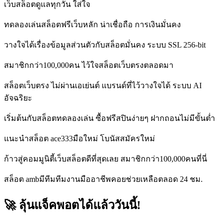
เว็บสล็อตดูแลทุกวัน ใส่ใจ
ทดลองเล่นสล็อตฟรีเว็บหลัก น่าเชื่อถือ การเงินมั่นคง
วางใจได้เรื่องข้อมูลส่วนตัวกับสล็อตมั่นคง ระบบ SSL 256-bit
สมาชิกกว่า100,000คน ไว้ใจสล็อตเว็บตรงตลอดมา
สล็อตเว็บตรง ไม่ผ่านเอเย่นต์ แบรนด์ที่ไว้วางใจได้ ระบบ AI
อัจฉริยะ
เริ่มต้นกับสล็อตทดลองเล่น ซื้อฟรีสปินง่ายๆ ฝากถอนไม่มีขั้นต่ำ
แนะนำสล็อต ace333มือใหม่ โบนัสสมัครใหม่
ก้าวสู่คอมมูนิตี้เว็บสล็อตดีที่สุดเลย สมาชิกกว่า100,000คนที่นี่
สล็อต ambมีทีมทีมงานมืออาชีพคอยช่วยเหลือตลอด 24 ชม.
🚀 ลุ้นแจ็คพอตได้แล้ววันนี้!