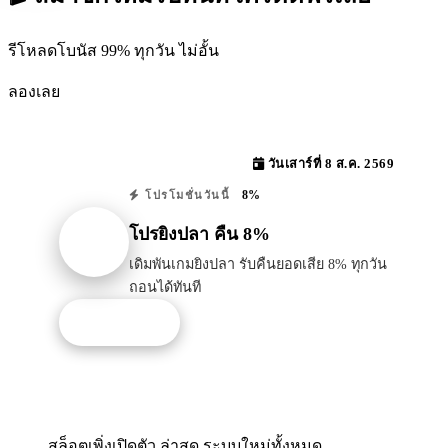
รีโหลดโบนัส 99% ทุกวัน ไม่อั้น
ลองเลย
วันเสาร์ที่ 8 ส.ค. 2569
8%
โปรโมชั่นวันนี้
โปรยิงปลา คืน 8%
เดิมพันเกมยิงปลา รับคืนยอดเสีย 8% ทุกวัน
ถอนได้ทันที
รับโปรนี้
สล็อตเพิ่งเปิดตัว ล่าสุด ระบบใหม่ทั้งหมด