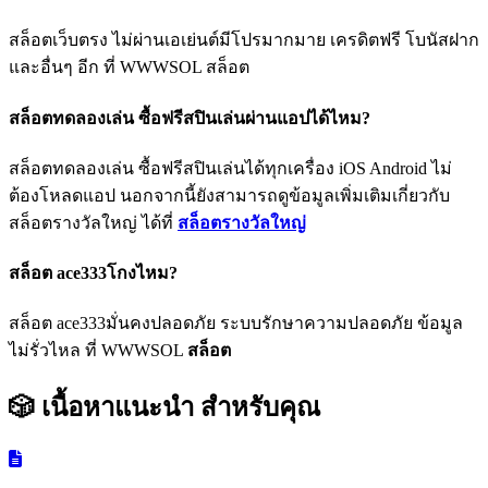
สล็อตเว็บตรง ไม่ผ่านเอเย่นต์มีโปรมากมาย เครดิตฟรี โบนัสฝาก
และอื่นๆ อีก ที่ WWWSOL สล็อต
สล็อตทดลองเล่น ซื้อฟรีสปินเล่นผ่านแอปได้ไหม?
สล็อตทดลองเล่น ซื้อฟรีสปินเล่นได้ทุกเครื่อง iOS Android ไม่
ต้องโหลดแอป นอกจากนี้ยังสามารถดูข้อมูลเพิ่มเติมเกี่ยวกับ
สล็อตรางวัลใหญ่ ได้ที่
สล็อตรางวัลใหญ่
สล็อต ace333โกงไหม?
สล็อต ace333มั่นคงปลอดภัย ระบบรักษาความปลอดภัย ข้อมูล
ไม่รั่วไหล ที่ WWWSOL
สล็อต
🎲 เนื้อหาแนะนำ
สำหรับคุณ