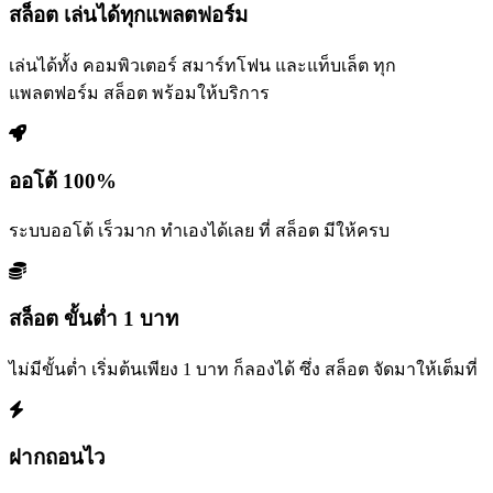
สล็อต เล่นได้ทุกแพลตฟอร์ม
เล่นได้ทั้ง คอมพิวเตอร์ สมาร์ทโฟน และแท็บเล็ต ทุก
แพลตฟอร์ม สล็อต พร้อมให้บริการ
ออโต้ 100%
ระบบออโต้ เร็วมาก ทำเองได้เลย ที่ สล็อต มีให้ครบ
สล็อต ขั้นต่ำ 1 บาท
ไม่มีขั้นต่ำ เริ่มต้นเพียง 1 บาท ก็ลองได้ ซึ่ง สล็อต จัดมาให้เต็มที่
ฝากถอนไว