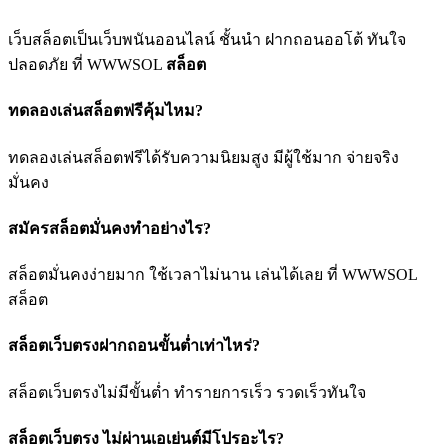
เว็บสล็อตเป็นเว็บพนันออนไลน์ ชั้นนำ ฝากถอนออโต้ ทันใจ
ปลอดภัย ที่ WWWSOL
สล็อต
ทดลองเล่นสล็อตฟรีคุ้มไหม?
ทดลองเล่นสล็อตฟรีได้รับความนิยมสูง มีผู้ใช้มาก จ่ายจริง
มั่นคง
สมัครสล็อตมั่นคงทำอย่างไร?
สล็อตมั่นคงง่ายมาก ใช้เวลาไม่นาน เล่นได้เลย ที่ WWWSOL
สล็อต
สล็อตเว็บตรงฝากถอนขั้นต่ำเท่าไหร่?
สล็อตเว็บตรงไม่มีขั้นต่ำ ทำรายการเร็ว รวดเร็วทันใจ
สล็อตเว็บตรง ไม่ผ่านเอเย่นต์มีโปรอะไร?