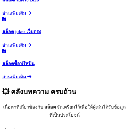
อ่านเพิ่มเติม
สล็อต joker เว็บตรง
อ่านเพิ่มเติม
สล็อตซื้อฟรีสปิน
อ่านเพิ่มเติม
💥 คลังบทความ
ครบถ้วน
เนื้อหาที่เกี่ยวข้องกับ
สล็อต
จัดเตรียมไว้เพื่อให้ผู้เล่นได้รับข้อมูล
ที่เป็นประโยชน์