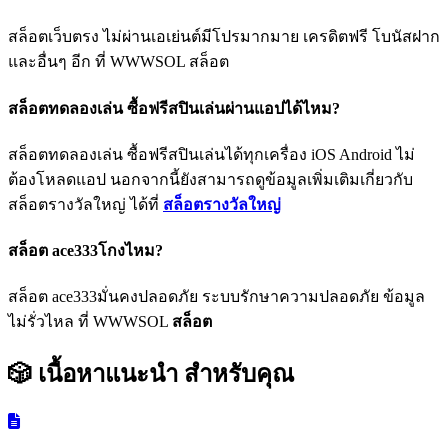
สล็อตเว็บตรง ไม่ผ่านเอเย่นต์มีโปรมากมาย เครดิตฟรี โบนัสฝาก
และอื่นๆ อีก ที่ WWWSOL สล็อต
สล็อตทดลองเล่น ซื้อฟรีสปินเล่นผ่านแอปได้ไหม?
สล็อตทดลองเล่น ซื้อฟรีสปินเล่นได้ทุกเครื่อง iOS Android ไม่
ต้องโหลดแอป นอกจากนี้ยังสามารถดูข้อมูลเพิ่มเติมเกี่ยวกับ
สล็อตรางวัลใหญ่ ได้ที่
สล็อตรางวัลใหญ่
สล็อต ace333โกงไหม?
สล็อต ace333มั่นคงปลอดภัย ระบบรักษาความปลอดภัย ข้อมูล
ไม่รั่วไหล ที่ WWWSOL
สล็อต
🎲 เนื้อหาแนะนำ
สำหรับคุณ