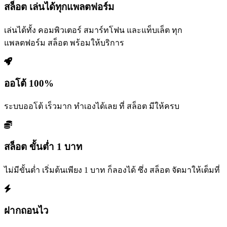
สล็อต เล่นได้ทุกแพลตฟอร์ม
เล่นได้ทั้ง คอมพิวเตอร์ สมาร์ทโฟน และแท็บเล็ต ทุก
แพลตฟอร์ม สล็อต พร้อมให้บริการ
ออโต้ 100%
ระบบออโต้ เร็วมาก ทำเองได้เลย ที่ สล็อต มีให้ครบ
สล็อต ขั้นต่ำ 1 บาท
ไม่มีขั้นต่ำ เริ่มต้นเพียง 1 บาท ก็ลองได้ ซึ่ง สล็อต จัดมาให้เต็มที่
ฝากถอนไว