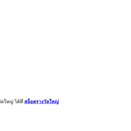
ลใหญ่ ได้ที่
สล็อตรางวัลใหญ่