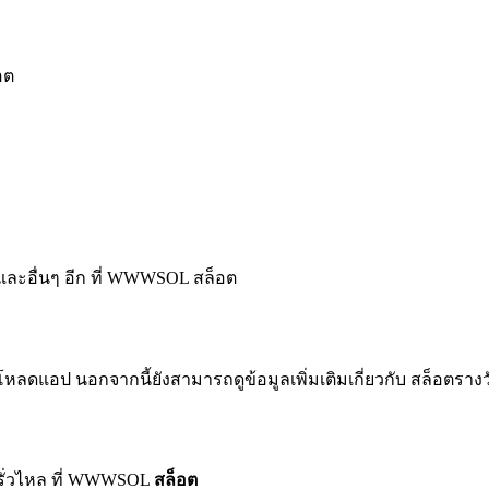
อต
 และอื่นๆ อีก ที่ WWWSOL สล็อต
งโหลดแอป นอกจากนี้ยังสามารถดูข้อมูลเพิ่มเติมเกี่ยวกับ สล็อตรางวั
รั่วไหล ที่ WWWSOL
สล็อต