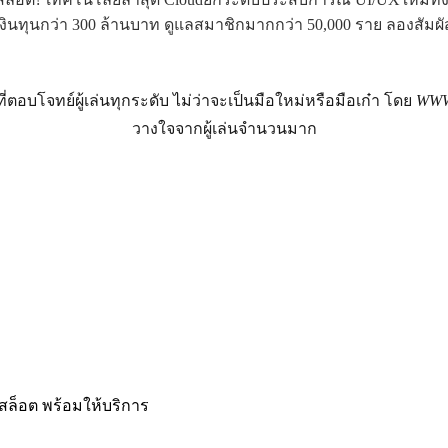
งินทุนกว่า 300 ล้านบาท ดูแลสมาชิกมากกว่า 50,000 ราย ลองสัมผั
่ตอบโจทย์ผู้เล่นทุกระดับ ไม่ว่าจะเป็นมือใหม่หรือมือเก๋า โดย
WW
วางใจจากผู้เล่นจำนวนมาก
สล็อต พร้อมให้บริการ