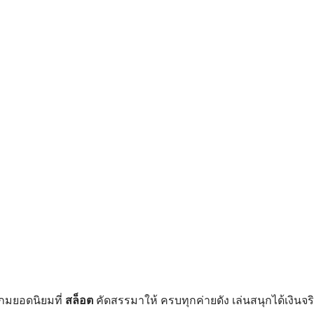
กมยอดนิยมที่
สล็อต
คัดสรรมาให้ ครบทุกค่ายดัง เล่นสนุกได้เงินจร