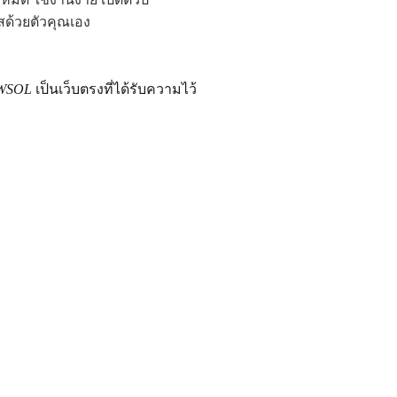
สด้วยตัวคุณเอง
WSOL
เป็นเว็บตรงที่ได้รับความไว้