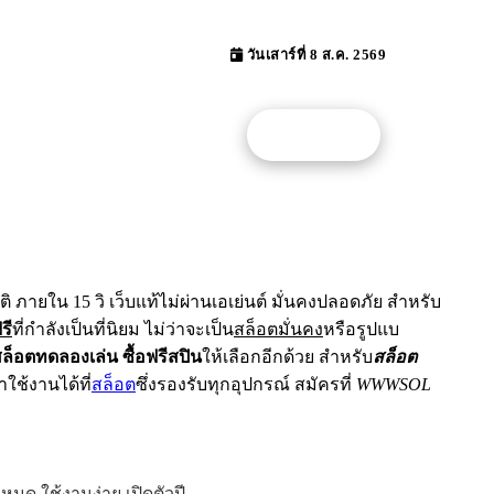
วันเสาร์ที่ 8 ส.ค. 2569
รับโปรนี้
ิ ภายใน 15 วิ เว็บแท้ไม่ผ่านเอเย่นต์ มั่นคงปลอดภัย สำหรับ
รี
ที่กำลังเป็นที่นิยม ไม่ว่าจะเป็น
สล็อตมั่นคง
หรือรูปแบ
ล็อตทดลองเล่น ซื้อฟรีสปิน
ให้เลือกอีกด้วย สำหรับ
สล็อต
้าใช้งานได้ที่
สล็อต
ซึ่งรองรับทุกอุปกรณ์ สมัครที่
WWWSOL
มด ใช้งานง่าย เปิดตัวปี