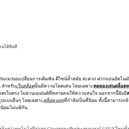
อนได้ทันที
 Blockchainเปลี่ยนการเดิมพัน ดีไซน์ล้ำสมัย สะดวก ฝากถอนอัตโนมัต
น สำหรับ
เว็บสล็อต
นั้นมีความโดดเด่น โดยเฉพาะ
ทดลองเล่นสล็อตฟ
อตเว็บตรง ไม่ผ่านเอเย่นต์ที่หลายคนให้ความสนใจ นอกจากนี้ยังมี
ส
ือรูปแบบอื่นๆ โดยเฉพาะ
สล็อต amb
ที่กำลังเป็นที่นิยม ทั้งนี้สามารถเข
นิยมไม่แพ้กัน
ล็อต? เทคโนโลยีล่าสุด Cloudยกระดับประสบการณ์ UI/UXใหม่ทั้งห