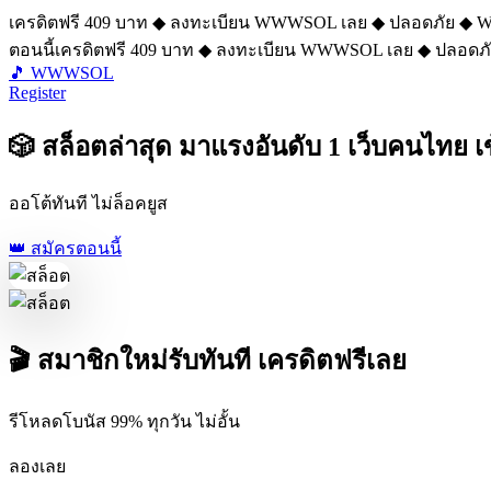
เครดิตฟรี 409 บาท ◆ ลงทะเบียน WWWSOL เลย ◆ ปลอดภัย ◆ W
ตอนนี้
เครดิตฟรี 409 บาท ◆ ลงทะเบียน WWWSOL เลย ◆ ปลอดภ
🎵 WWWSOL
Register
🎲 สล็อตล่าสุด มาแรงอันดับ 1 เว็บคนไทย 
ออโต้ทันที ไม่ล็อคยูส
👑 สมัครตอนนี้
🎬 สมาชิกใหม่รับทันที เครดิตฟรีเลย
รีโหลดโบนัส 99% ทุกวัน ไม่อั้น
ลองเลย