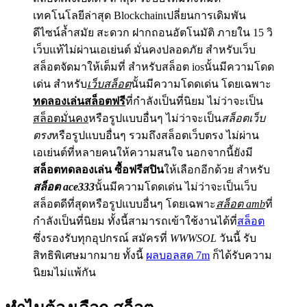
เทคโนโลยีล่าสุด Blockchainเปลี่ยนการเดิมพัน
ดีไซน์ล้ำสมัย สะดวก ฝากถอนอัตโนมัติ ภายใน 15 วิ
เว็บแท้ไม่ผ่านเอเย่นต์ มั่นคงปลอดภัย สำหรับเว็บ
สล็อตจัดมาให้เต็มที่ สำหรับสล็อต iosนั้นมีความโดด
เด่น สำหรับ
เว็บสล็อต
นั้นมีความโดดเด่น โดยเฉพาะ
ทดลองเล่นสล็อตฟรี
ที่กำลังเป็นที่นิยม ไม่ว่าจะเป็น
สล็อตมั่นคง
หรือรูปแบบอื่นๆ ไม่ว่าจะเป็น
สล็อตเว็บ
ตรง
หรือรูปแบบอื่นๆ รวมถึงสล็อตเว็บตรง ไม่ผ่าน
เอเย่นต์ที่หลายคนให้ความสนใจ นอกจากนี้ยังมี
สล็อตทดลองเล่น ซื้อฟรีสปิน
ให้เลือกอีกด้วย สำหรับ
สล็อต ace333
นั้นมีความโดดเด่น ไม่ว่าจะเป็นเว็บ
สล็อตดีที่สุดหรือรูปแบบอื่นๆ โดยเฉพาะ
สล็อต amb
ที่
กำลังเป็นที่นิยม ทั้งนี้สามารถเข้าใช้งานได้ที่
สล็อต
ซึ่งรองรับทุกอุปกรณ์ สมัครที่
WWWSOL
วันนี้ รับ
สิทธิพิเศษมากมาย ทั้งนี้
ผลบอลสด 7m
ก็ได้รับความ
นิยมไม่แพ้กัน