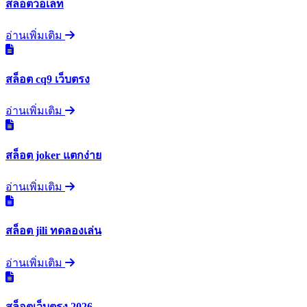
สล็อตวอเลท
อ่านเพิ่มเติม
สล็อต cq9 เว็บตรง
อ่านเพิ่มเติม
สล็อต joker แตกง่าย
อ่านเพิ่มเติม
สล็อต jili ทดลองเล่น
อ่านเพิ่มเติม
สล็อตเว็บตรง 2026