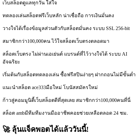
เว็บสล็อตดูแลทุกวัน ใส่ใจ
ทดลองเล่นสล็อตฟรีเว็บหลัก น่าเชื่อถือ การเงินมั่นคง
วางใจได้เรื่องข้อมูลส่วนตัวกับสล็อตมั่นคง ระบบ SSL 256-bit
สมาชิกกว่า100,000คน ไว้ใจสล็อตเว็บตรงตลอดมา
สล็อตเว็บตรง ไม่ผ่านเอเย่นต์ แบรนด์ที่ไว้วางใจได้ ระบบ AI
อัจฉริยะ
เริ่มต้นกับสล็อตทดลองเล่น ซื้อฟรีสปินง่ายๆ ฝากถอนไม่มีขั้นต่ำ
แนะนำสล็อต ace333มือใหม่ โบนัสสมัครใหม่
ก้าวสู่คอมมูนิตี้เว็บสล็อตดีที่สุดเลย สมาชิกกว่า100,000คนที่นี่
สล็อต ambมีทีมทีมงานมืออาชีพคอยช่วยเหลือตลอด 24 ชม.
🚀 ลุ้นแจ็คพอตได้แล้ววันนี้!