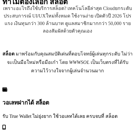
ทำไมต้องเลือก
สล็อต
เพราะอะไรถึงใช้บริการสล็อต? เทคโนโลยีล่าสุด Cloudยกระดับ
ประสบการณ์ UI/UXใหม่ทั้งหมด ใช้งานง่าย เปิดตัวปี 2026 โปร
แรง เงินทุนกว่า 300 ล้านบาท ดูแลสมาชิกมากกว่า 50,000 ราย
ลองสัมผัสด้วยตัวคุณเอง
สล็อต
มาพร้อมกับคุณสมบัติเด่นที่ตอบโจทย์ผู้เล่นทุกระดับ ไม่ว่า
จะเป็นมือใหม่หรือมือเก๋า โดย
WWWSOL
เป็นเว็บตรงที่ได้รับ
ความไว้วางใจจากผู้เล่นจำนวนมาก
วอเลทฝากได้ สล็อต
รับ True Wallet ไม่ยุ่งยาก ใช้วอเลทได้เลย ครบจบที่ สล็อต