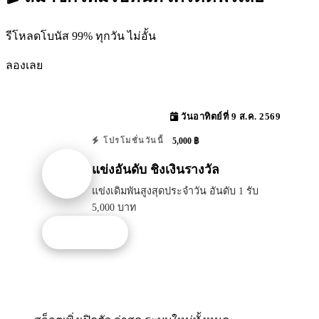
รีโหลดโบนัส 99% ทุกวัน ไม่อั้น
ลองเลย
วันอาทิตย์ที่ 9 ส.ค. 2569
5,000 ฿
โปรโมชั่นวันนี้
แข่งอันดับ ชิงเงินรางวัล
แข่งเดิมพันสูงสุดประจำวัน อันดับ 1 รับ
5,000 บาท
รับโปรนี้