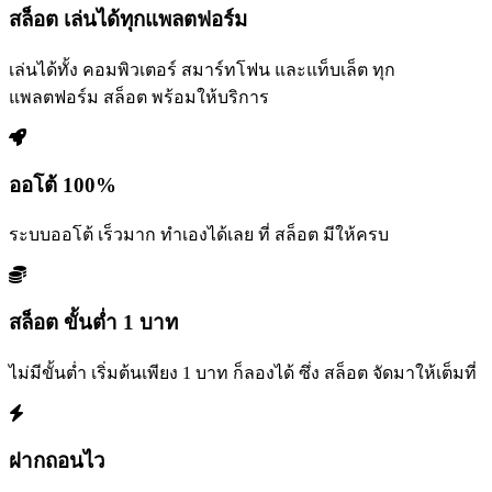
สล็อต เล่นได้ทุกแพลตฟอร์ม
เล่นได้ทั้ง คอมพิวเตอร์ สมาร์ทโฟน และแท็บเล็ต ทุก
แพลตฟอร์ม สล็อต พร้อมให้บริการ
ออโต้ 100%
ระบบออโต้ เร็วมาก ทำเองได้เลย ที่ สล็อต มีให้ครบ
สล็อต ขั้นต่ำ 1 บาท
ไม่มีขั้นต่ำ เริ่มต้นเพียง 1 บาท ก็ลองได้ ซึ่ง สล็อต จัดมาให้เต็มที่
ฝากถอนไว