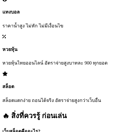
แทงบอล
ราคาน้ำสูง ไม่หัก ไม่มีเงื่อนไข
หวยหุ้น
หวยหุ้นไทยออนไลน์ อัตราจ่ายสูงบาทละ 900 ทุกยอด
สล็อต
สล็อตแตกง่าย ถอนได้จริง อัตราจ่ายสูงกว่าเว็บอื่น
🔥 สิ่งที่ควรรู้
ก่อนเล่น
เว็บสล็อตคืออะไร?