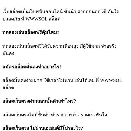
เว็บสล็อตเป็นเว็บพนันออนไลน์ ชั้นนำ ฝากถอนออโต้ ทันใจ
ปลอดภัย ที่ WWWSOL
สล็อต
ทดลองเล่นสล็อตฟรีคุ้มไหม?
ทดลองเล่นสล็อตฟรีได้รับความนิยมสูง มีผู้ใช้มาก จ่ายจริง
มั่นคง
สมัครสล็อตมั่นคงทำอย่างไร?
สล็อตมั่นคงง่ายมาก ใช้เวลาไม่นาน เล่นได้เลย ที่ WWWSOL
สล็อต
สล็อตเว็บตรงฝากถอนขั้นต่ำเท่าไหร่?
สล็อตเว็บตรงไม่มีขั้นต่ำ ทำรายการเร็ว รวดเร็วทันใจ
สล็อตเว็บตรง ไม่ผ่านเอเย่นต์มีโปรอะไร?