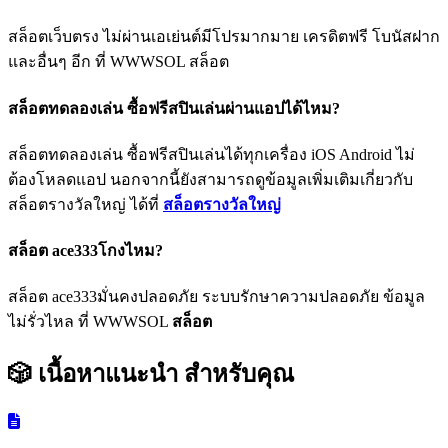
สล็อตเว็บตรง ไม่ผ่านเอเย่นต์มีโปรมากมาย เครดิตฟรี โบนัสฝาก
และอื่นๆ อีก ที่ WWWSOL สล็อต
สล็อตทดลองเล่น ซื้อฟรีสปินเล่นผ่านแอปได้ไหม?
สล็อตทดลองเล่น ซื้อฟรีสปินเล่นได้ทุกเครื่อง iOS Android ไม่
ต้องโหลดแอป นอกจากนี้ยังสามารถดูข้อมูลเพิ่มเติมเกี่ยวกับ
สล็อตรางวัลใหญ่ ได้ที่
สล็อตรางวัลใหญ่
สล็อต ace333โกงไหม?
สล็อต ace333มั่นคงปลอดภัย ระบบรักษาความปลอดภัย ข้อมูล
ไม่รั่วไหล ที่ WWWSOL
สล็อต
🎲 เนื้อหาแนะนำ
สำหรับคุณ