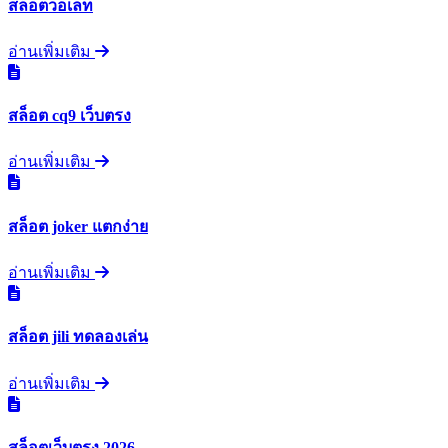
สล็อตวอเลท
อ่านเพิ่มเติม
สล็อต cq9 เว็บตรง
อ่านเพิ่มเติม
สล็อต joker แตกง่าย
อ่านเพิ่มเติม
สล็อต jili ทดลองเล่น
อ่านเพิ่มเติม
สล็อตเว็บตรง 2026