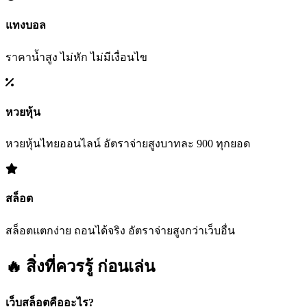
แทงบอล
ราคาน้ำสูง ไม่หัก ไม่มีเงื่อนไข
หวยหุ้น
หวยหุ้นไทยออนไลน์ อัตราจ่ายสูงบาทละ 900 ทุกยอด
สล็อต
สล็อตแตกง่าย ถอนได้จริง อัตราจ่ายสูงกว่าเว็บอื่น
🔥 สิ่งที่ควรรู้
ก่อนเล่น
เว็บสล็อตคืออะไร?