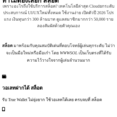
ทำไมต้องเลือก
สล็อต
เพราะอะไรถึงใช้บริการสล็อต? เทคโนโลยีล่าสุด Cloudยกระดับ
ประสบการณ์ UI/UXใหม่ทั้งหมด ใช้งานง่าย เปิดตัวปี 2026 โปร
แรง เงินทุนกว่า 300 ล้านบาท ดูแลสมาชิกมากกว่า 50,000 ราย
ลองสัมผัสด้วยตัวคุณเอง
สล็อต
มาพร้อมกับคุณสมบัติเด่นที่ตอบโจทย์ผู้เล่นทุกระดับ ไม่ว่า
จะเป็นมือใหม่หรือมือเก๋า โดย
WWWSOL
เป็นเว็บตรงที่ได้รับ
ความไว้วางใจจากผู้เล่นจำนวนมาก
วอเลทฝากได้ สล็อต
รับ True Wallet ไม่ยุ่งยาก ใช้วอเลทได้เลย ครบจบที่ สล็อต