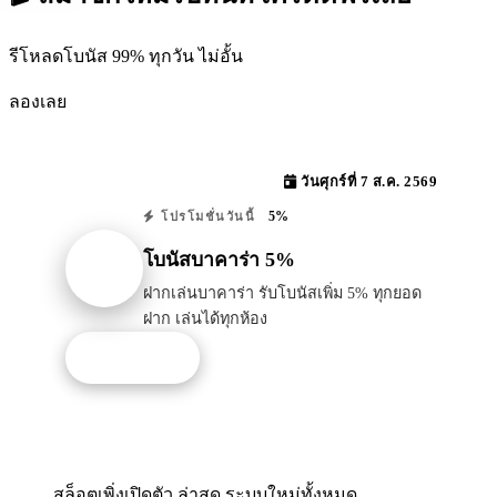
รีโหลดโบนัส 99% ทุกวัน ไม่อั้น
ลองเลย
วันศุกร์ที่ 7 ส.ค. 2569
5%
โปรโมชั่นวันนี้
โบนัสบาคาร่า 5%
ฝากเล่นบาคาร่า รับโบนัสเพิ่ม 5% ทุกยอด
ฝาก เล่นได้ทุกห้อง
รับโปรนี้
สล็อตเพิ่งเปิดตัว ล่าสุด ระบบใหม่ทั้งหมด