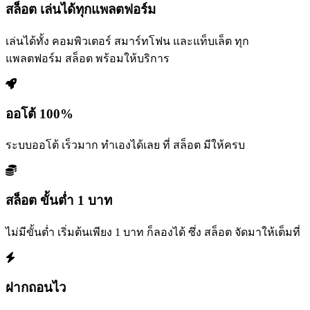
สล็อต เล่นได้ทุกแพลตฟอร์ม
เล่นได้ทั้ง คอมพิวเตอร์ สมาร์ทโฟน และแท็บเล็ต ทุก
แพลตฟอร์ม สล็อต พร้อมให้บริการ
ออโต้ 100%
ระบบออโต้ เร็วมาก ทำเองได้เลย ที่ สล็อต มีให้ครบ
สล็อต ขั้นต่ำ 1 บาท
ไม่มีขั้นต่ำ เริ่มต้นเพียง 1 บาท ก็ลองได้ ซึ่ง สล็อต จัดมาให้เต็มที่
ฝากถอนไว