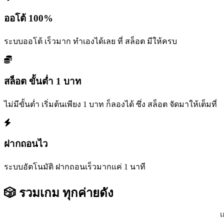
ออโต้ 100%
ระบบออโต้ เร็วมาก ทำเองได้เลย ที่ สล็อต มีให้ครบ
สล็อต ขั้นต่ำ 1 บาท
ไม่มีขั้นต่ำ เริ่มต้นเพียง 1 บาท ก็ลองได้ ซึ่ง สล็อต จัดมาให้เต็มที่
ฝากถอนไว
ระบบอัตโนมัติ ฝากถอนเร็วมากแค่ 1 นาที
🎲 รวมเกม
ทุกค่ายดัง
เ