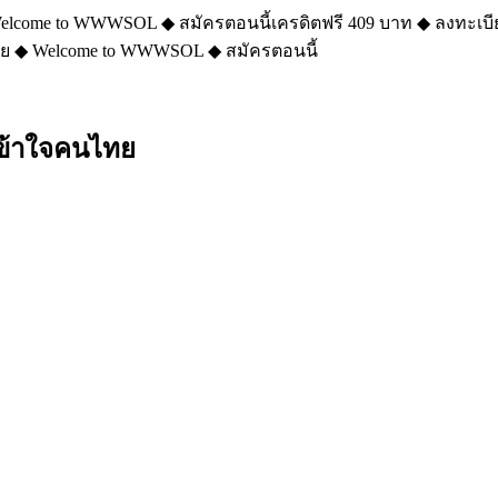
elcome to WWWSOL ◆ สมัครตอนนี้
เครดิตฟรี 409 บาท ◆ ลงทะ
ัย ◆ Welcome to WWWSOL ◆ สมัครตอนนี้
เข้าใจคนไทย