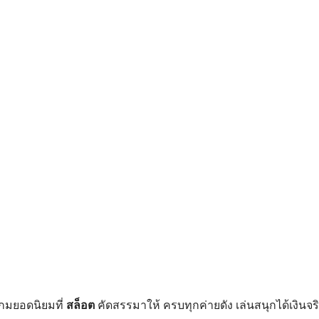
กมยอดนิยมที่
สล็อต
คัดสรรมาให้ ครบทุกค่ายดัง เล่นสนุกได้เงินจร