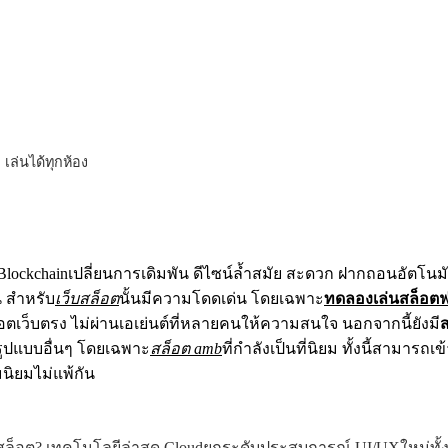
เล่นได้ทุกห้อง
 Blockchainเปลี่ยนการเดิมพัน ดีไซน์ล้ำสมัย สะดวก ฝากถอนอัตโนมัต
น สำหรับ
เว็บสล็อต
นั้นมีความโดดเด่น โดยเฉพาะ
ทดลองเล่นสล็อตฟ
อตเว็บตรง ไม่ผ่านเอเย่นต์ที่หลายคนให้ความสนใจ นอกจากนี้ยังมี
ส
ือรูปแบบอื่นๆ โดยเฉพาะ
สล็อต amb
ที่กำลังเป็นที่นิยม ทั้งนี้สามารถเข
นิยมไม่แพ้กัน
ล็อต? เทคโนโลยีล่าสุด Cloudยกระดับประสบการณ์ UI/UXใหม่ทั้งห