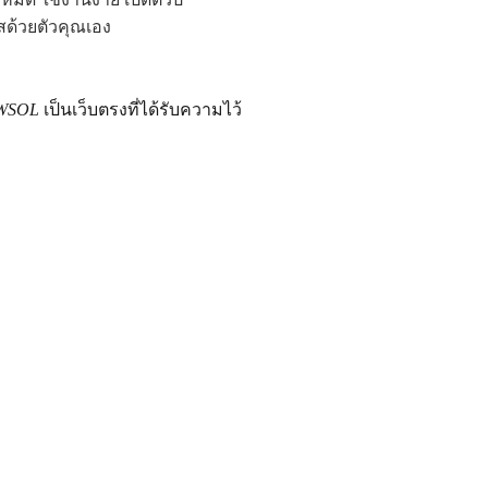
สด้วยตัวคุณเอง
WSOL
เป็นเว็บตรงที่ได้รับความไว้