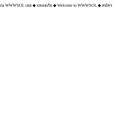
เบียน WWWSOL เลย ◆ ปลอดภัย ◆ Welcome to WWWSOL ◆ สมัคร