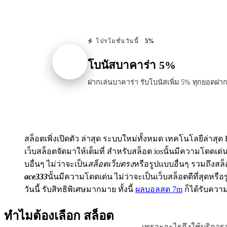
5%
โปรโมชั่นวันนี้
โบนัสบาคาร่า 5%
ฝากเล่นบาคาร่า รับโบนัสเพิ่ม 5% ทุกยอดฝาก 
สล็อตเพิ่งเปิดตัว ล่าสุด ระบบใหม่ทั้งหมด เทคโนโลยีล่าสุด
เว็บสล็อตจัดมาให้เต็มที่ สำหรับสล็อต iosนั้นมีความโดดเด่
บอื่นๆ ไม่ว่าจะเป็น
สล็อตเว็บตรง
หรือรูปแบบอื่นๆ รวมถึงสล็
ace333
นั้นมีความโดดเด่น ไม่ว่าจะเป็นเว็บสล็อตดีที่สุดหร
วันนี้ รับสิทธิพิเศษมากมาย ทั้งนี้
ผลบอลสด 7m
ก็ได้รับความ
ทำไมต้องเลือก
สล็อต
เพราะอะไรถึงใช้บริการส