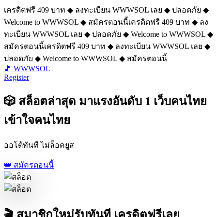
เครดิตฟรี 409 บาท ◆ ลงทะเบียน WWWSOL เลย ◆ ปลอดภัย ◆
Welcome to WWWSOL ◆ สมัครตอนนี้
เครดิตฟรี 409 บาท ◆ ลง
ทะเบียน WWWSOL เลย ◆ ปลอดภัย ◆ Welcome to WWWSOL ◆
สมัครตอนนี้
เครดิตฟรี 409 บาท ◆ ลงทะเบียน WWWSOL เลย ◆
ปลอดภัย ◆ Welcome to WWWSOL ◆ สมัครตอนนี้
🎵 WWWSOL
Register
🎲 สล็อตล่าสุด มาแรงอันดับ 1 เว็บคนไทย
เข้าใจคนไทย
ออโต้ทันที ไม่ล็อคยูส
👑 สมัครตอนนี้
🎬 สมาชิกใหม่รับทันที เครดิตฟรีเลย