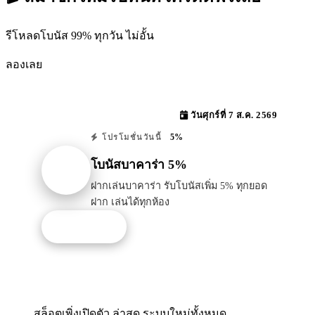
รีโหลดโบนัส 99% ทุกวัน ไม่อั้น
ลองเลย
วันศุกร์ที่ 7 ส.ค. 2569
5%
โปรโมชั่นวันนี้
โบนัสบาคาร่า 5%
ฝากเล่นบาคาร่า รับโบนัสเพิ่ม 5% ทุกยอด
ฝาก เล่นได้ทุกห้อง
รับโปรนี้
สล็อตเพิ่งเปิดตัว ล่าสุด ระบบใหม่ทั้งหมด