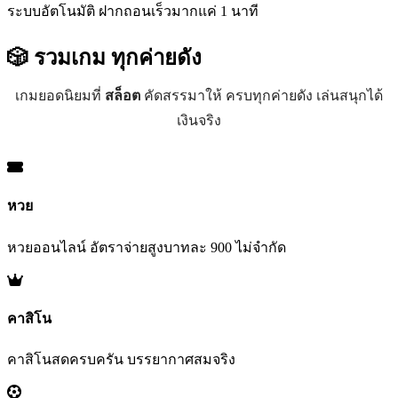
ระบบอัตโนมัติ ฝากถอนเร็วมากแค่ 1 นาที
🎲 รวมเกม
ทุกค่ายดัง
เกมยอดนิยมที่
สล็อต
คัดสรรมาให้ ครบทุกค่ายดัง เล่นสนุกได้
เงินจริง
หวย
หวยออนไลน์ อัตราจ่ายสูงบาทละ 900 ไม่จำกัด
คาสิโน
คาสิโนสดครบครัน บรรยากาศสมจริง