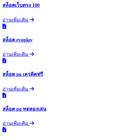
สล็อตเว็บตรง 100
อ่านเพิ่มเติม
สล็อต evoplay
อ่านเพิ่มเติม
สล็อต pg เครดิตฟรี
อ่านเพิ่มเติม
สล็อต pg ทดลองเล่น
อ่านเพิ่มเติม