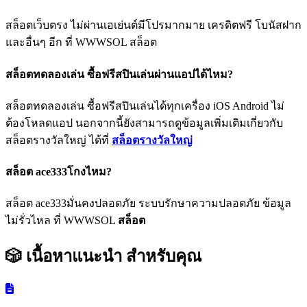
สล็อตเว็บตรง ไม่ผ่านเอเย่นต์มีโปรมากมาย เครดิตฟรี โบนัสฝาก
และอื่นๆ อีก ที่ WWWSOL สล็อต
สล็อตทดลองเล่น ซื้อฟรีสปินเล่นผ่านแอปได้ไหม?
สล็อตทดลองเล่น ซื้อฟรีสปินเล่นได้ทุกเครื่อง iOS Android ไม่
ต้องโหลดแอป นอกจากนี้ยังสามารถดูข้อมูลเพิ่มเติมเกี่ยวกับ
สล็อตรางวัลใหญ่ ได้ที่
สล็อตรางวัลใหญ่
สล็อต ace333โกงไหม?
สล็อต ace333มั่นคงปลอดภัย ระบบรักษาความปลอดภัย ข้อมูล
ไม่รั่วไหล ที่ WWWSOL
สล็อต
🎲 เนื้อหาแนะนำ
สำหรับคุณ