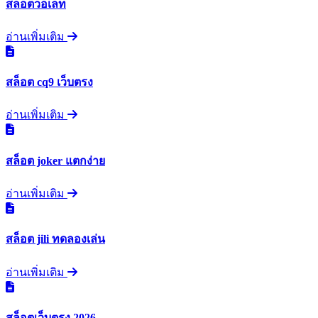
สล็อตวอเลท
อ่านเพิ่มเติม
สล็อต cq9 เว็บตรง
อ่านเพิ่มเติม
สล็อต joker แตกง่าย
อ่านเพิ่มเติม
สล็อต jili ทดลองเล่น
อ่านเพิ่มเติม
สล็อตเว็บตรง 2026