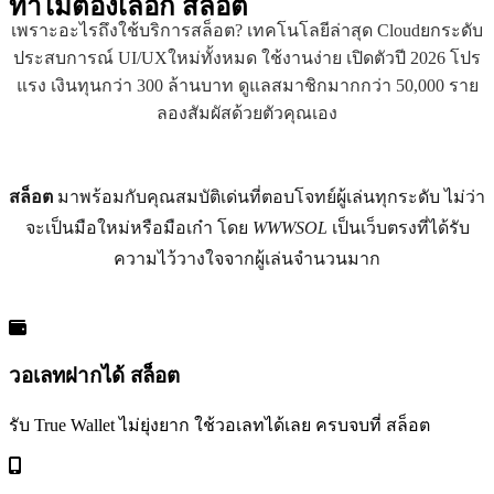
ทำไมต้องเลือก
สล็อต
เพราะอะไรถึงใช้บริการสล็อต? เทคโนโลยีล่าสุด Cloudยกระดับ
ประสบการณ์ UI/UXใหม่ทั้งหมด ใช้งานง่าย เปิดตัวปี 2026 โปร
แรง เงินทุนกว่า 300 ล้านบาท ดูแลสมาชิกมากกว่า 50,000 ราย
ลองสัมผัสด้วยตัวคุณเอง
สล็อต
มาพร้อมกับคุณสมบัติเด่นที่ตอบโจทย์ผู้เล่นทุกระดับ ไม่ว่า
จะเป็นมือใหม่หรือมือเก๋า โดย
WWWSOL
เป็นเว็บตรงที่ได้รับ
ความไว้วางใจจากผู้เล่นจำนวนมาก
วอเลทฝากได้ สล็อต
รับ True Wallet ไม่ยุ่งยาก ใช้วอเลทได้เลย ครบจบที่ สล็อต