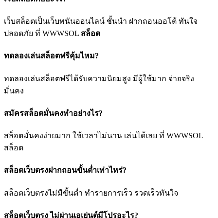
เว็บสล็อตเป็นเว็บพนันออนไลน์ ชั้นนำ ฝากถอนออโต้ ทันใจ
ปลอดภัย ที่ WWWSOL
สล็อต
ทดลองเล่นสล็อตฟรีคุ้มไหม?
ทดลองเล่นสล็อตฟรีได้รับความนิยมสูง มีผู้ใช้มาก จ่ายจริง
มั่นคง
สมัครสล็อตมั่นคงทำอย่างไร?
สล็อตมั่นคงง่ายมาก ใช้เวลาไม่นาน เล่นได้เลย ที่ WWWSOL
สล็อต
สล็อตเว็บตรงฝากถอนขั้นต่ำเท่าไหร่?
สล็อตเว็บตรงไม่มีขั้นต่ำ ทำรายการเร็ว รวดเร็วทันใจ
สล็อตเว็บตรง ไม่ผ่านเอเย่นต์มีโปรอะไร?