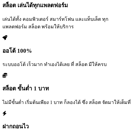
สล็อต เล่นได้ทุกแพลตฟอร์ม
เล่นได้ทั้ง คอมพิวเตอร์ สมาร์ทโฟน และแท็บเล็ต ทุก
แพลตฟอร์ม สล็อต พร้อมให้บริการ
ออโต้ 100%
ระบบออโต้ เร็วมาก ทำเองได้เลย ที่ สล็อต มีให้ครบ
สล็อต ขั้นต่ำ 1 บาท
ไม่มีขั้นต่ำ เริ่มต้นเพียง 1 บาท ก็ลองได้ ซึ่ง สล็อต จัดมาให้เต็มที่
ฝากถอนไว