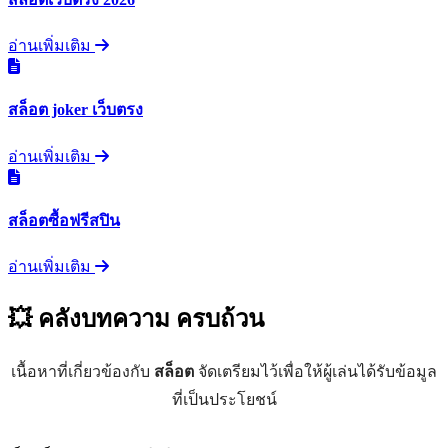
อ่านเพิ่มเติม
สล็อต joker เว็บตรง
อ่านเพิ่มเติม
สล็อตซื้อฟรีสปิน
อ่านเพิ่มเติม
💥 คลังบทความ
ครบถ้วน
เนื้อหาที่เกี่ยวข้องกับ
สล็อต
จัดเตรียมไว้เพื่อให้ผู้เล่นได้รับข้อมูล
ที่เป็นประโยชน์