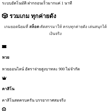
ระบบอัตโนมัติ ฝากถอนเร็วมากแค่ 1 นาที
🎲 รวมเกม
ทุกค่ายดัง
เกมยอดนิยมที่
สล็อต
คัดสรรมาให้ ครบทุกค่ายดัง เล่นสนุกได้
เงินจริง
หวย
หวยออนไลน์ อัตราจ่ายสูงบาทละ 900 ไม่จำกัด
คาสิโน
คาสิโนสดครบครัน บรรยากาศสมจริง