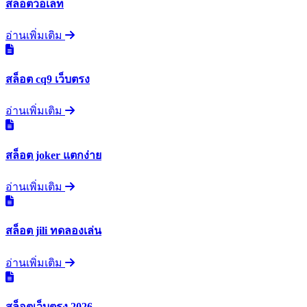
สล็อตวอเลท
อ่านเพิ่มเติม
สล็อต cq9 เว็บตรง
อ่านเพิ่มเติม
สล็อต joker แตกง่าย
อ่านเพิ่มเติม
สล็อต jili ทดลองเล่น
อ่านเพิ่มเติม
สล็อตเว็บตรง 2026