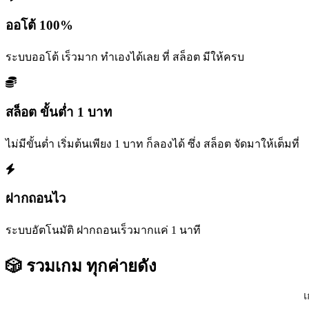
ออโต้ 100%
ระบบออโต้ เร็วมาก ทำเองได้เลย ที่ สล็อต มีให้ครบ
สล็อต ขั้นต่ำ 1 บาท
ไม่มีขั้นต่ำ เริ่มต้นเพียง 1 บาท ก็ลองได้ ซึ่ง สล็อต จัดมาให้เต็มที่
ฝากถอนไว
ระบบอัตโนมัติ ฝากถอนเร็วมากแค่ 1 นาที
🎲 รวมเกม
ทุกค่ายดัง
เ