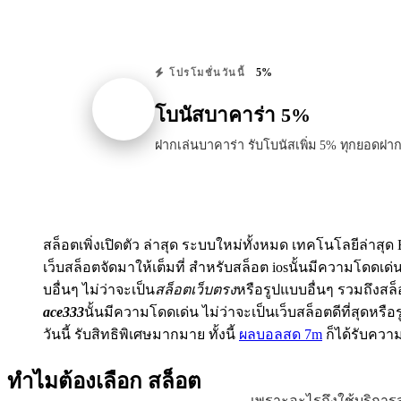
5%
โปรโมชั่นวันนี้
โบนัสบาคาร่า 5%
ฝากเล่นบาคาร่า รับโบนัสเพิ่ม 5% ทุกยอดฝาก 
สล็อตเพิ่งเปิดตัว ล่าสุด ระบบใหม่ทั้งหมด เทคโนโลยีล่าสุด
เว็บสล็อตจัดมาให้เต็มที่ สำหรับสล็อต iosนั้นมีความโดดเด่
บอื่นๆ ไม่ว่าจะเป็น
สล็อตเว็บตรง
หรือรูปแบบอื่นๆ รวมถึงสล็
ace333
นั้นมีความโดดเด่น ไม่ว่าจะเป็นเว็บสล็อตดีที่สุดหร
วันนี้ รับสิทธิพิเศษมากมาย ทั้งนี้
ผลบอลสด 7m
ก็ได้รับความ
ทำไมต้องเลือก
สล็อต
เพราะอะไรถึงใช้บริการส