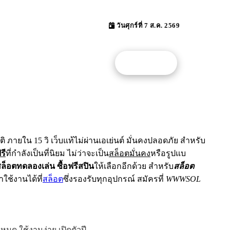
วันศุกร์ที่ 7 ส.ค. 2569
รับโปรนี้
ิ ภายใน 15 วิ เว็บแท้ไม่ผ่านเอเย่นต์ มั่นคงปลอดภัย สำหรับ
รี
ที่กำลังเป็นที่นิยม ไม่ว่าจะเป็น
สล็อตมั่นคง
หรือรูปแบ
ล็อตทดลองเล่น ซื้อฟรีสปิน
ให้เลือกอีกด้วย สำหรับ
สล็อต
้าใช้งานได้ที่
สล็อต
ซึ่งรองรับทุกอุปกรณ์ สมัครที่
WWWSOL
มด ใช้งานง่าย เปิดตัวปี