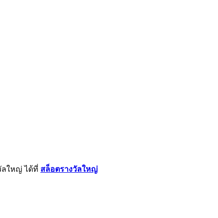
ลใหญ่ ได้ที่
สล็อตรางวัลใหญ่