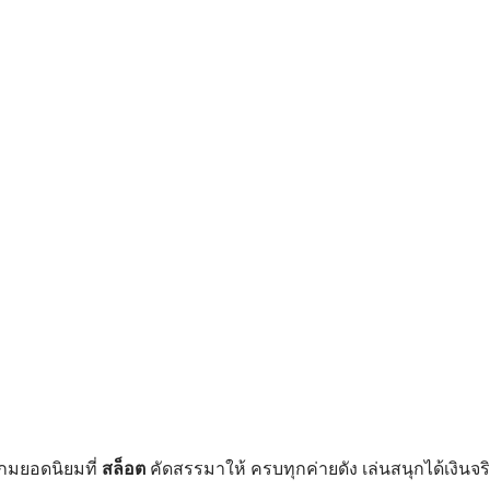
กมยอดนิยมที่
สล็อต
คัดสรรมาให้ ครบทุกค่ายดัง เล่นสนุกได้เงินจร