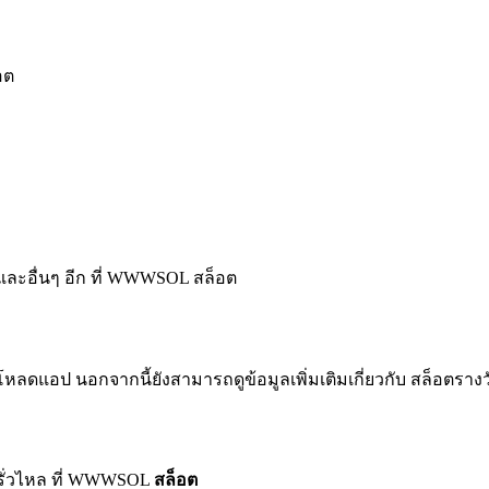
อต
 และอื่นๆ อีก ที่ WWWSOL สล็อต
งโหลดแอป นอกจากนี้ยังสามารถดูข้อมูลเพิ่มเติมเกี่ยวกับ สล็อตรางวั
รั่วไหล ที่ WWWSOL
สล็อต