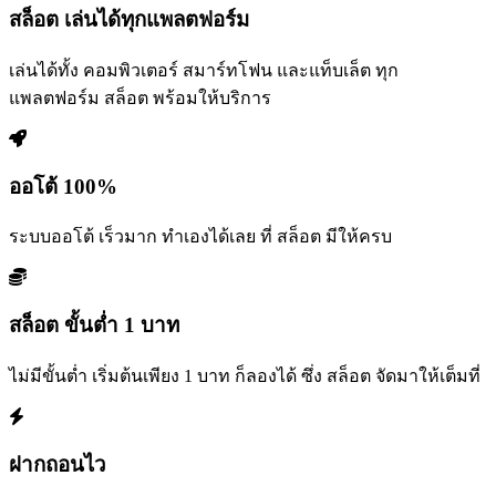
สล็อต เล่นได้ทุกแพลตฟอร์ม
เล่นได้ทั้ง คอมพิวเตอร์ สมาร์ทโฟน และแท็บเล็ต ทุก
แพลตฟอร์ม สล็อต พร้อมให้บริการ
ออโต้ 100%
ระบบออโต้ เร็วมาก ทำเองได้เลย ที่ สล็อต มีให้ครบ
สล็อต ขั้นต่ำ 1 บาท
ไม่มีขั้นต่ำ เริ่มต้นเพียง 1 บาท ก็ลองได้ ซึ่ง สล็อต จัดมาให้เต็มที่
ฝากถอนไว