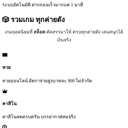
ระบบอัตโนมัติ ฝากถอนเร็วมากแค่ 1 นาที
🎲 รวมเกม
ทุกค่ายดัง
เกมยอดนิยมที่
สล็อต
คัดสรรมาให้ ครบทุกค่ายดัง เล่นสนุกได้
เงินจริง
หวย
หวยออนไลน์ อัตราจ่ายสูงบาทละ 900 ไม่จำกัด
คาสิโน
คาสิโนสดครบครัน บรรยากาศสมจริง