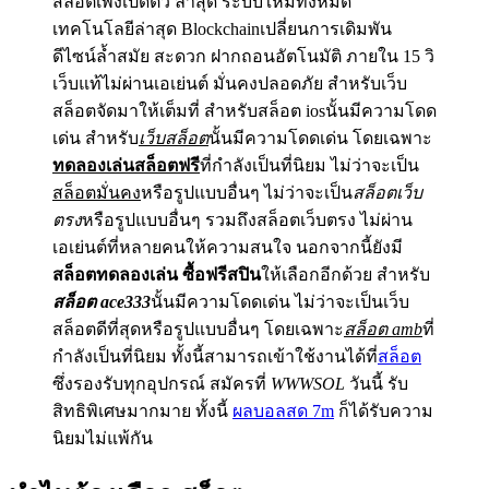
สล็อตเพิ่งเปิดตัว ล่าสุด ระบบใหม่ทั้งหมด
เทคโนโลยีล่าสุด Blockchainเปลี่ยนการเดิมพัน
ดีไซน์ล้ำสมัย สะดวก ฝากถอนอัตโนมัติ ภายใน 15 วิ
เว็บแท้ไม่ผ่านเอเย่นต์ มั่นคงปลอดภัย สำหรับเว็บ
สล็อตจัดมาให้เต็มที่ สำหรับสล็อต iosนั้นมีความโดด
เด่น สำหรับ
เว็บสล็อต
นั้นมีความโดดเด่น โดยเฉพาะ
ทดลองเล่นสล็อตฟรี
ที่กำลังเป็นที่นิยม ไม่ว่าจะเป็น
สล็อตมั่นคง
หรือรูปแบบอื่นๆ ไม่ว่าจะเป็น
สล็อตเว็บ
ตรง
หรือรูปแบบอื่นๆ รวมถึงสล็อตเว็บตรง ไม่ผ่าน
เอเย่นต์ที่หลายคนให้ความสนใจ นอกจากนี้ยังมี
สล็อตทดลองเล่น ซื้อฟรีสปิน
ให้เลือกอีกด้วย สำหรับ
สล็อต ace333
นั้นมีความโดดเด่น ไม่ว่าจะเป็นเว็บ
สล็อตดีที่สุดหรือรูปแบบอื่นๆ โดยเฉพาะ
สล็อต amb
ที่
กำลังเป็นที่นิยม ทั้งนี้สามารถเข้าใช้งานได้ที่
สล็อต
ซึ่งรองรับทุกอุปกรณ์ สมัครที่
WWWSOL
วันนี้ รับ
สิทธิพิเศษมากมาย ทั้งนี้
ผลบอลสด 7m
ก็ได้รับความ
นิยมไม่แพ้กัน