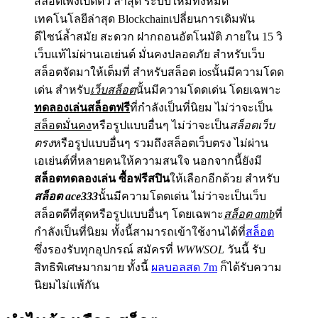
สล็อตเพิ่งเปิดตัว ล่าสุด ระบบใหม่ทั้งหมด
เทคโนโลยีล่าสุด Blockchainเปลี่ยนการเดิมพัน
ดีไซน์ล้ำสมัย สะดวก ฝากถอนอัตโนมัติ ภายใน 15 วิ
เว็บแท้ไม่ผ่านเอเย่นต์ มั่นคงปลอดภัย สำหรับเว็บ
สล็อตจัดมาให้เต็มที่ สำหรับสล็อต iosนั้นมีความโดด
เด่น สำหรับ
เว็บสล็อต
นั้นมีความโดดเด่น โดยเฉพาะ
ทดลองเล่นสล็อตฟรี
ที่กำลังเป็นที่นิยม ไม่ว่าจะเป็น
สล็อตมั่นคง
หรือรูปแบบอื่นๆ ไม่ว่าจะเป็น
สล็อตเว็บ
ตรง
หรือรูปแบบอื่นๆ รวมถึงสล็อตเว็บตรง ไม่ผ่าน
เอเย่นต์ที่หลายคนให้ความสนใจ นอกจากนี้ยังมี
สล็อตทดลองเล่น ซื้อฟรีสปิน
ให้เลือกอีกด้วย สำหรับ
สล็อต ace333
นั้นมีความโดดเด่น ไม่ว่าจะเป็นเว็บ
สล็อตดีที่สุดหรือรูปแบบอื่นๆ โดยเฉพาะ
สล็อต amb
ที่
กำลังเป็นที่นิยม ทั้งนี้สามารถเข้าใช้งานได้ที่
สล็อต
ซึ่งรองรับทุกอุปกรณ์ สมัครที่
WWWSOL
วันนี้ รับ
สิทธิพิเศษมากมาย ทั้งนี้
ผลบอลสด 7m
ก็ได้รับความ
นิยมไม่แพ้กัน