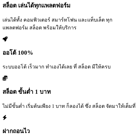
สล็อต เล่นได้ทุกแพลตฟอร์ม
เล่นได้ทั้ง คอมพิวเตอร์ สมาร์ทโฟน และแท็บเล็ต ทุก
แพลตฟอร์ม สล็อต พร้อมให้บริการ
ออโต้ 100%
ระบบออโต้ เร็วมาก ทำเองได้เลย ที่ สล็อต มีให้ครบ
สล็อต ขั้นต่ำ 1 บาท
ไม่มีขั้นต่ำ เริ่มต้นเพียง 1 บาท ก็ลองได้ ซึ่ง สล็อต จัดมาให้เต็มที่
ฝากถอนไว