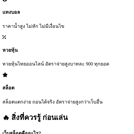
แทงบอล
ราคาน้ำสูง ไม่หัก ไม่มีเงื่อนไข
หวยหุ้น
หวยหุ้นไทยออนไลน์ อัตราจ่ายสูงบาทละ 900 ทุกยอด
สล็อต
สล็อตแตกง่าย ถอนได้จริง อัตราจ่ายสูงกว่าเว็บอื่น
🔥 สิ่งที่ควรรู้
ก่อนเล่น
เว็บสล็อตคืออะไร?