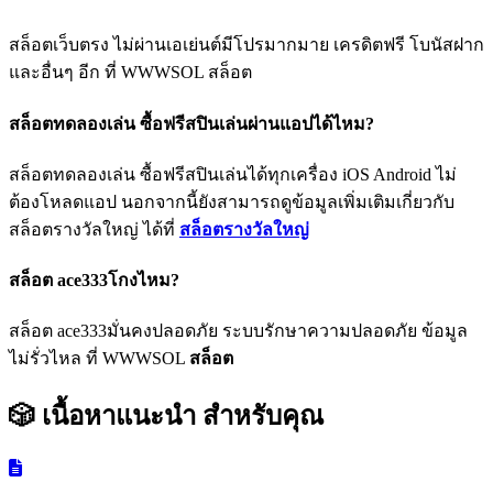
สล็อตเว็บตรง ไม่ผ่านเอเย่นต์มีโปรมากมาย เครดิตฟรี โบนัสฝาก
และอื่นๆ อีก ที่ WWWSOL สล็อต
สล็อตทดลองเล่น ซื้อฟรีสปินเล่นผ่านแอปได้ไหม?
สล็อตทดลองเล่น ซื้อฟรีสปินเล่นได้ทุกเครื่อง iOS Android ไม่
ต้องโหลดแอป นอกจากนี้ยังสามารถดูข้อมูลเพิ่มเติมเกี่ยวกับ
สล็อตรางวัลใหญ่ ได้ที่
สล็อตรางวัลใหญ่
สล็อต ace333โกงไหม?
สล็อต ace333มั่นคงปลอดภัย ระบบรักษาความปลอดภัย ข้อมูล
ไม่รั่วไหล ที่ WWWSOL
สล็อต
🎲 เนื้อหาแนะนำ
สำหรับคุณ