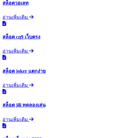
สล็อตวอเลท
อ่านเพิ่มเติม
สล็อต cq9 เว็บตรง
อ่านเพิ่มเติม
สล็อต joker แตกง่าย
อ่านเพิ่มเติม
สล็อต jili ทดลองเล่น
อ่านเพิ่มเติม