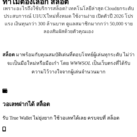
ทำไมต้องเลือก
สล็อต
เพราะอะไรถึงใช้บริการสล็อต? เทคโนโลยีล่าสุด Cloudยกระดับ
ประสบการณ์ UI/UXใหม่ทั้งหมด ใช้งานง่าย เปิดตัวปี 2026 โปร
แรง เงินทุนกว่า 300 ล้านบาท ดูแลสมาชิกมากกว่า 50,000 ราย
ลองสัมผัสด้วยตัวคุณเอง
สล็อต
มาพร้อมกับคุณสมบัติเด่นที่ตอบโจทย์ผู้เล่นทุกระดับ ไม่ว่า
จะเป็นมือใหม่หรือมือเก๋า โดย
WWWSOL
เป็นเว็บตรงที่ได้รับ
ความไว้วางใจจากผู้เล่นจำนวนมาก
วอเลทฝากได้ สล็อต
รับ True Wallet ไม่ยุ่งยาก ใช้วอเลทได้เลย ครบจบที่ สล็อต