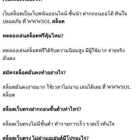
เว็บสล็อตเป็นเว็บพนันออนไลน์ ชั้นนำ ฝากถอนออโต้ ทันใจ
ปลอดภัย ที่ WWWSOL
สล็อต
ทดลองเล่นสล็อตฟรีคุ้มไหม?
ทดลองเล่นสล็อตฟรีได้รับความนิยมสูง มีผู้ใช้มาก จ่ายจริง
มั่นคง
สมัครสล็อตมั่นคงทำอย่างไร?
สล็อตมั่นคงง่ายมาก ใช้เวลาไม่นาน เล่นได้เลย ที่ WWWSOL
สล็อต
สล็อตเว็บตรงฝากถอนขั้นต่ำเท่าไหร่?
สล็อตเว็บตรงไม่มีขั้นต่ำ ทำรายการเร็ว รวดเร็วทันใจ
สล็อตเว็บตรง ไม่ผ่านเอเย่นต์มีโปรอะไร?