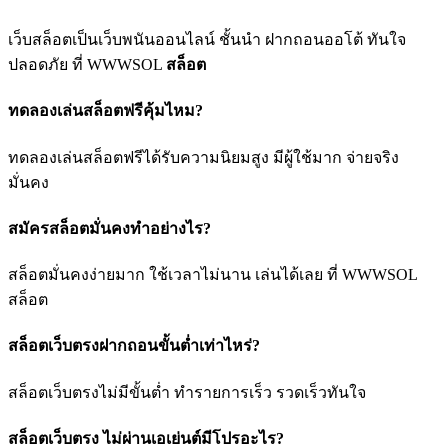
เว็บสล็อตเป็นเว็บพนันออนไลน์ ชั้นนำ ฝากถอนออโต้ ทันใจ
ปลอดภัย ที่ WWWSOL
สล็อต
ทดลองเล่นสล็อตฟรีคุ้มไหม?
ทดลองเล่นสล็อตฟรีได้รับความนิยมสูง มีผู้ใช้มาก จ่ายจริง
มั่นคง
สมัครสล็อตมั่นคงทำอย่างไร?
สล็อตมั่นคงง่ายมาก ใช้เวลาไม่นาน เล่นได้เลย ที่ WWWSOL
สล็อต
สล็อตเว็บตรงฝากถอนขั้นต่ำเท่าไหร่?
สล็อตเว็บตรงไม่มีขั้นต่ำ ทำรายการเร็ว รวดเร็วทันใจ
สล็อตเว็บตรง ไม่ผ่านเอเย่นต์มีโปรอะไร?