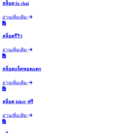
สล็อต fa chai
อ่านเพิ่มเติม
สล็อตรีวิว
อ่านเพิ่มเติม
สล็อตแจ็คพอตแตก
อ่านเพิ่มเติม
สล็อต joker ฟรี
อ่านเพิ่มเติม