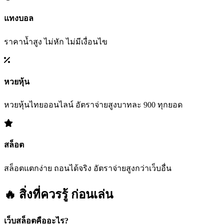
แทงบอล
ราคาน้ำสูง ไม่หัก ไม่มีเงื่อนไข
หวยหุ้น
หวยหุ้นไทยออนไลน์ อัตราจ่ายสูงบาทละ 900 ทุกยอด
สล็อต
สล็อตแตกง่าย ถอนได้จริง อัตราจ่ายสูงกว่าเว็บอื่น
🔥 สิ่งที่ควรรู้
ก่อนเล่น
เว็บสล็อตคืออะไร?