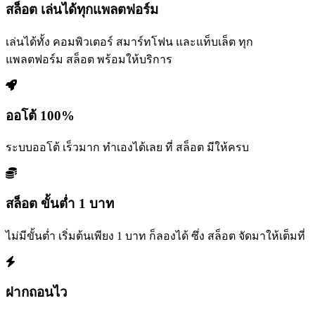
สล็อต เล่นได้ทุกแพลตฟอร์ม
เล่นได้ทั้ง คอมพิวเตอร์ สมาร์ทโฟน และแท็บเล็ต ทุก
แพลตฟอร์ม สล็อต พร้อมให้บริการ
ออโต้ 100%
ระบบออโต้ เร็วมาก ทำเองได้เลย ที่ สล็อต มีให้ครบ
สล็อต ขั้นต่ำ 1 บาท
ไม่มีขั้นต่ำ เริ่มต้นเพียง 1 บาท ก็ลองได้ ซึ่ง สล็อต จัดมาให้เต็มที่
ฝากถอนไว