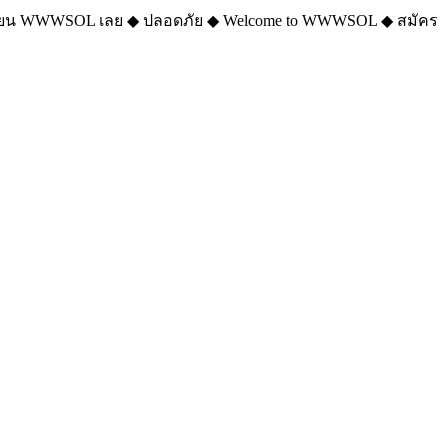
เบียน WWWSOL เลย ◆ ปลอดภัย ◆ Welcome to WWWSOL ◆ สมัคร