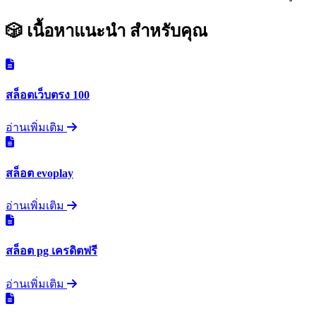
🎲 เนื้อหาแนะนำ
สำหรับคุณ
สล็อตเว็บตรง 100
อ่านเพิ่มเติม
สล็อต evoplay
อ่านเพิ่มเติม
สล็อต pg เครดิตฟรี
อ่านเพิ่มเติม