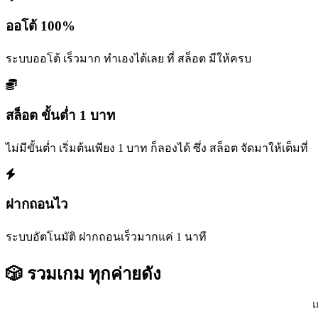
ออโต้ 100%
ระบบออโต้ เร็วมาก ทำเองได้เลย ที่ สล็อต มีให้ครบ
สล็อต ขั้นต่ำ 1 บาท
ไม่มีขั้นต่ำ เริ่มต้นเพียง 1 บาท ก็ลองได้ ซึ่ง สล็อต จัดมาให้เต็มที่
ฝากถอนไว
ระบบอัตโนมัติ ฝากถอนเร็วมากแค่ 1 นาที
🎲 รวมเกม
ทุกค่ายดัง
เ