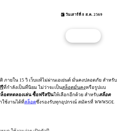
วันเสาร์ที่ 8 ส.ค. 2569
รับโปรนี้
ิ ภายใน 15 วิ เว็บแท้ไม่ผ่านเอเย่นต์ มั่นคงปลอดภัย สำหรับ
รี
ที่กำลังเป็นที่นิยม ไม่ว่าจะเป็น
สล็อตมั่นคง
หรือรูปแบ
ล็อตทดลองเล่น ซื้อฟรีสปิน
ให้เลือกอีกด้วย สำหรับ
สล็อต
้าใช้งานได้ที่
สล็อต
ซึ่งรองรับทุกอุปกรณ์ สมัครที่
WWWSOL
มด ใช้งานง่าย เปิดตัวปี