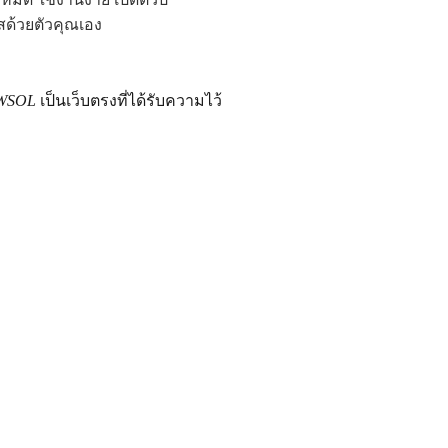
สด้วยตัวคุณเอง
WSOL
เป็นเว็บตรงที่ได้รับความไว้