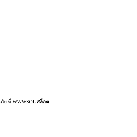
อดภัย ที่ WWWSOL
สล็อต