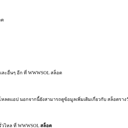
อต
 และอื่นๆ อีก ที่ WWWSOL สล็อต
งโหลดแอป นอกจากนี้ยังสามารถดูข้อมูลเพิ่มเติมเกี่ยวกับ สล็อตรางวั
รั่วไหล ที่ WWWSOL
สล็อต