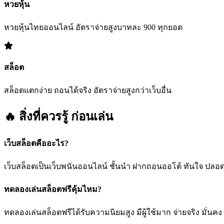
หวยหุ้น
หวยหุ้นไทยออนไลน์ อัตราจ่ายสูงบาทละ 900 ทุกยอด
สล็อต
สล็อตแตกง่าย ถอนได้จริง อัตราจ่ายสูงกว่าเว็บอื่น
🔥 สิ่งที่ควรรู้
ก่อนเล่น
เว็บสล็อตคืออะไร?
เว็บสล็อตเป็นเว็บพนันออนไลน์ ชั้นนำ ฝากถอนออโต้ ทันใจ ปล
ทดลองเล่นสล็อตฟรีคุ้มไหม?
ทดลองเล่นสล็อตฟรีได้รับความนิยมสูง มีผู้ใช้มาก จ่ายจริง มั่นคง