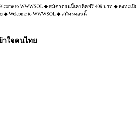
elcome to WWWSOL ◆ สมัครตอนนี้
เครดิตฟรี 409 บาท ◆ ลงทะ
ัย ◆ Welcome to WWWSOL ◆ สมัครตอนนี้
เข้าใจคนไทย