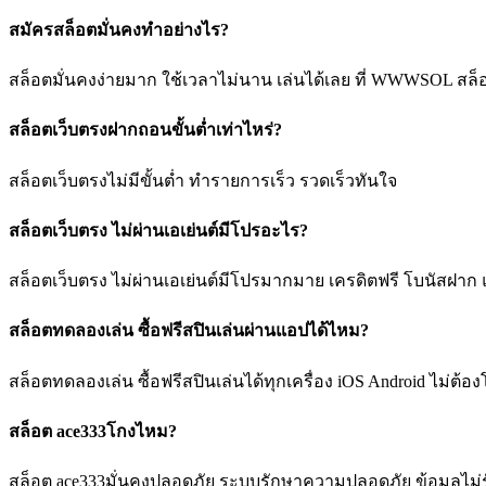
สมัครสล็อตมั่นคงทำอย่างไร?
สล็อตมั่นคงง่ายมาก ใช้เวลาไม่นาน เล่นได้เลย ที่ WWWSOL สล็
สล็อตเว็บตรงฝากถอนขั้นต่ำเท่าไหร่?
สล็อตเว็บตรงไม่มีขั้นต่ำ ทำรายการเร็ว รวดเร็วทันใจ
สล็อตเว็บตรง ไม่ผ่านเอเย่นต์มีโปรอะไร?
สล็อตเว็บตรง ไม่ผ่านเอเย่นต์มีโปรมากมาย เครดิตฟรี โบนัสฝาก
สล็อตทดลองเล่น ซื้อฟรีสปินเล่นผ่านแอปได้ไหม?
สล็อตทดลองเล่น ซื้อฟรีสปินเล่นได้ทุกเครื่อง iOS Android ไม่ต้อ
สล็อต ace333โกงไหม?
สล็อต ace333มั่นคงปลอดภัย ระบบรักษาความปลอดภัย ข้อมูลไม่