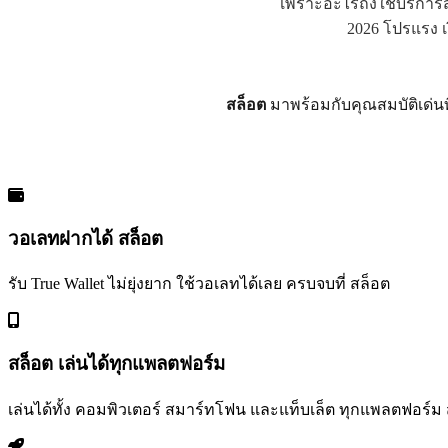
เพราะอะไรถึงใช้บริการส
2026 โปรแรง เ
สล็อต
มาพร้อมกับคุณสมบัติเด่นที
วอเลทฝากได้ สล็อต
รับ True Wallet ไม่ยุ่งยาก ใช้วอเลทได้เลย ครบจบที่ สล็อต
สล็อต เล่นได้ทุกแพลตฟอร์ม
เล่นได้ทั้ง คอมพิวเตอร์ สมาร์ทโฟน และแท็บเล็ต ทุกแพลตฟอร์ม 