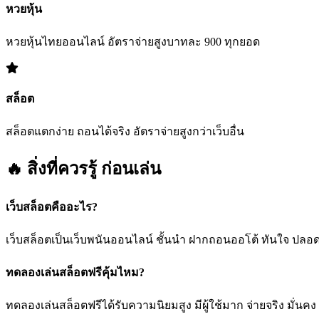
หวยหุ้น
หวยหุ้นไทยออนไลน์ อัตราจ่ายสูงบาทละ 900 ทุกยอด
สล็อต
สล็อตแตกง่าย ถอนได้จริง อัตราจ่ายสูงกว่าเว็บอื่น
🔥 สิ่งที่ควรรู้
ก่อนเล่น
เว็บสล็อตคืออะไร?
เว็บสล็อตเป็นเว็บพนันออนไลน์ ชั้นนำ ฝากถอนออโต้ ทันใจ ปล
ทดลองเล่นสล็อตฟรีคุ้มไหม?
ทดลองเล่นสล็อตฟรีได้รับความนิยมสูง มีผู้ใช้มาก จ่ายจริง มั่นคง