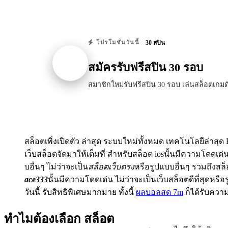
30 สปิน
โปรโมชั่นวันนี้
สมัครรับฟรีสปิน 30 รอบ
สมาชิกใหม่รับฟรีสปิน 30 รอบ เล่นสล็อตเกมดั
สล็อตเพิ่งเปิดตัว ล่าสุด ระบบใหม่ทั้งหมด เทคโนโลยีล่าสุด
เว็บสล็อตจัดมาให้เต็มที่ สำหรับสล็อต iosนั้นมีความโดดเด่
บอื่นๆ ไม่ว่าจะเป็น
สล็อตเว็บตรง
หรือรูปแบบอื่นๆ รวมถึงสล็
ace333
นั้นมีความโดดเด่น ไม่ว่าจะเป็นเว็บสล็อตดีที่สุดหร
วันนี้ รับสิทธิพิเศษมากมาย ทั้งนี้
ผลบอลสด 7m
ก็ได้รับความ
ทำไมต้องเลือก
สล็อต