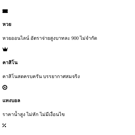
หวย
หวยออนไลน์ อัตราจ่ายสูงบาทละ 900 ไม่จำกัด
คาสิโน
คาสิโนสดครบครัน บรรยากาศสมจริง
แทงบอล
ราคาน้ำสูง ไม่หัก ไม่มีเงื่อนไข