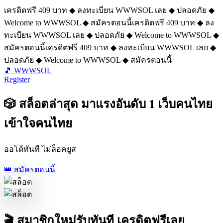
เครดิตฟรี 409 บาท ◆ ลงทะเบียน WWWSOL เลย ◆ ปลอดภัย ◆
Welcome to WWWSOL ◆ สมัครตอนนี้
เครดิตฟรี 409 บาท ◆ ลง
ทะเบียน WWWSOL เลย ◆ ปลอดภัย ◆ Welcome to WWWSOL ◆
สมัครตอนนี้
เครดิตฟรี 409 บาท ◆ ลงทะเบียน WWWSOL เลย ◆
ปลอดภัย ◆ Welcome to WWWSOL ◆ สมัครตอนนี้
🎵 WWWSOL
Register
🎲 สล็อตล่าสุด มาแรงอันดับ 1 เว็บคนไทย
เข้าใจคนไทย
ออโต้ทันที ไม่ล็อคยูส
👑 สมัครตอนนี้
🎬 สมาชิกใหม่รับทันที เครดิตฟรีเลย