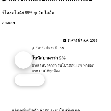
รีโหลดโบนัส 99% ทุกวัน ไม่อั้น
ลองเลย
วันศุกร์ที่ 7 ส.ค. 2569
5%
โปรโมชั่นวันนี้
โบนัสบาคาร่า 5%
ฝากเล่นบาคาร่า รับโบนัสเพิ่ม 5% ทุกยอด
ฝาก เล่นได้ทุกห้อง
รับโปรนี้
สล็อตเพิ่งเปิดตัว ล่าสุด ระบบใหม่ทั้งหมด