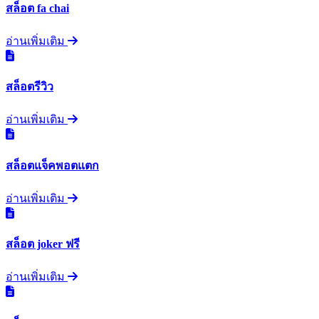
สล็อต fa chai
อ่านเพิ่มเติม
สล็อตรีวิว
อ่านเพิ่มเติม
สล็อตแจ็คพอตแตก
อ่านเพิ่มเติม
สล็อต joker ฟรี
อ่านเพิ่มเติม