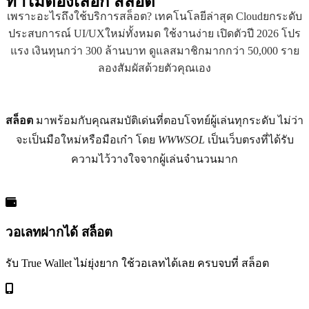
ทำไมต้องเลือก
สล็อต
เพราะอะไรถึงใช้บริการสล็อต? เทคโนโลยีล่าสุด Cloudยกระดับ
ประสบการณ์ UI/UXใหม่ทั้งหมด ใช้งานง่าย เปิดตัวปี 2026 โปร
แรง เงินทุนกว่า 300 ล้านบาท ดูแลสมาชิกมากกว่า 50,000 ราย
ลองสัมผัสด้วยตัวคุณเอง
สล็อต
มาพร้อมกับคุณสมบัติเด่นที่ตอบโจทย์ผู้เล่นทุกระดับ ไม่ว่า
จะเป็นมือใหม่หรือมือเก๋า โดย
WWWSOL
เป็นเว็บตรงที่ได้รับ
ความไว้วางใจจากผู้เล่นจำนวนมาก
วอเลทฝากได้ สล็อต
รับ True Wallet ไม่ยุ่งยาก ใช้วอเลทได้เลย ครบจบที่ สล็อต