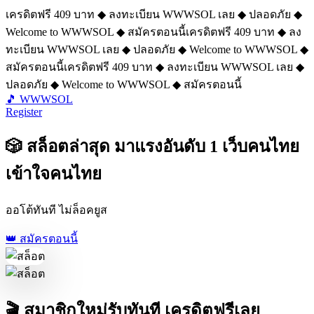
เครดิตฟรี 409 บาท ◆ ลงทะเบียน WWWSOL เลย ◆ ปลอดภัย ◆
Welcome to WWWSOL ◆ สมัครตอนนี้
เครดิตฟรี 409 บาท ◆ ลง
ทะเบียน WWWSOL เลย ◆ ปลอดภัย ◆ Welcome to WWWSOL ◆
สมัครตอนนี้
เครดิตฟรี 409 บาท ◆ ลงทะเบียน WWWSOL เลย ◆
ปลอดภัย ◆ Welcome to WWWSOL ◆ สมัครตอนนี้
🎵 WWWSOL
Register
🎲 สล็อตล่าสุด มาแรงอันดับ 1 เว็บคนไทย
เข้าใจคนไทย
ออโต้ทันที ไม่ล็อคยูส
👑 สมัครตอนนี้
🎬 สมาชิกใหม่รับทันที เครดิตฟรีเลย