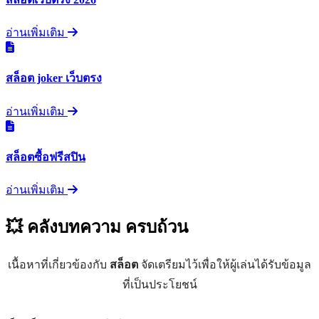
อ่านเพิ่มเติม
สล็อต joker เว็บตรง
อ่านเพิ่มเติม
สล็อตซื้อฟรีสปิน
อ่านเพิ่มเติม
💥 คลังบทความ
ครบถ้วน
เนื้อหาที่เกี่ยวข้องกับ
สล็อต
จัดเตรียมไว้เพื่อให้ผู้เล่นได้รับข้อมูล
ที่เป็นประโยชน์