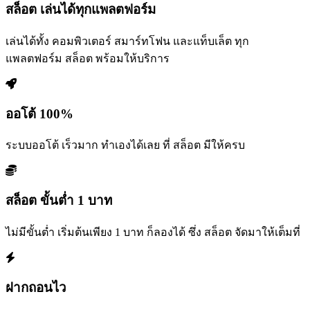
สล็อต เล่นได้ทุกแพลตฟอร์ม
เล่นได้ทั้ง คอมพิวเตอร์ สมาร์ทโฟน และแท็บเล็ต ทุก
แพลตฟอร์ม สล็อต พร้อมให้บริการ
ออโต้ 100%
ระบบออโต้ เร็วมาก ทำเองได้เลย ที่ สล็อต มีให้ครบ
สล็อต ขั้นต่ำ 1 บาท
ไม่มีขั้นต่ำ เริ่มต้นเพียง 1 บาท ก็ลองได้ ซึ่ง สล็อต จัดมาให้เต็มที่
ฝากถอนไว