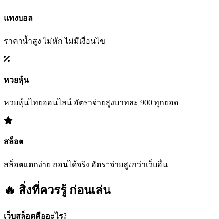
แทงบอล
ราคาน้ำสูง ไม่หัก ไม่มีเงื่อนไข
หวยหุ้น
หวยหุ้นไทยออนไลน์ อัตราจ่ายสูงบาทละ 900 ทุกยอด
สล็อต
สล็อตแตกง่าย ถอนได้จริง อัตราจ่ายสูงกว่าเว็บอื่น
🔥 สิ่งที่ควรรู้
ก่อนเล่น
เว็บสล็อตคืออะไร?