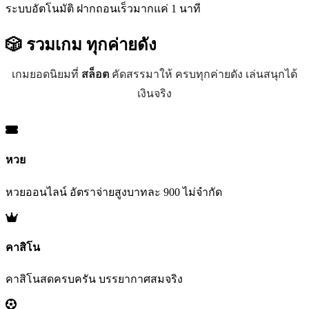
ระบบอัตโนมัติ ฝากถอนเร็วมากแค่ 1 นาที
🎲 รวมเกม
ทุกค่ายดัง
เกมยอดนิยมที่
สล็อต
คัดสรรมาให้ ครบทุกค่ายดัง เล่นสนุกได้
เงินจริง
หวย
หวยออนไลน์ อัตราจ่ายสูงบาทละ 900 ไม่จำกัด
คาสิโน
คาสิโนสดครบครัน บรรยากาศสมจริง