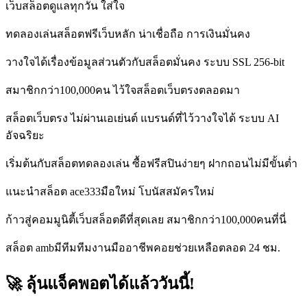
เว็บสล็อตดูแลทุกวัน ใส่ใจ
ทดลองเล่นสล็อตฟรีเว็บหลัก น่าเชื่อถือ การเงินมั่นคง
วางใจได้เรื่องข้อมูลส่วนตัวกับสล็อตมั่นคง ระบบ SSL 256-bit
สมาชิกกว่า100,000คน ไว้ใจสล็อตเว็บตรงตลอดมา
สล็อตเว็บตรง ไม่ผ่านเอเย่นต์ แบรนด์ที่ไว้วางใจได้ ระบบ AI
อัจฉริยะ
เริ่มต้นกับสล็อตทดลองเล่น ซื้อฟรีสปินง่ายๆ ฝากถอนไม่มีขั้นต่ำ
แนะนำสล็อต ace333มือใหม่ โบนัสสมัครใหม่
ก้าวสู่คอมมูนิตี้เว็บสล็อตดีที่สุดเลย สมาชิกกว่า100,000คนที่นี่
สล็อต ambมีทีมทีมงานมืออาชีพคอยช่วยเหลือตลอด 24 ชม.
🚀 ลุ้นแจ็คพอตได้แล้ววันนี้!