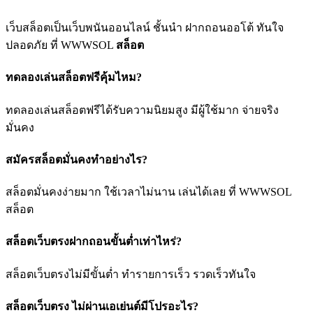
เว็บสล็อตเป็นเว็บพนันออนไลน์ ชั้นนำ ฝากถอนออโต้ ทันใจ
ปลอดภัย ที่ WWWSOL
สล็อต
ทดลองเล่นสล็อตฟรีคุ้มไหม?
ทดลองเล่นสล็อตฟรีได้รับความนิยมสูง มีผู้ใช้มาก จ่ายจริง
มั่นคง
สมัครสล็อตมั่นคงทำอย่างไร?
สล็อตมั่นคงง่ายมาก ใช้เวลาไม่นาน เล่นได้เลย ที่ WWWSOL
สล็อต
สล็อตเว็บตรงฝากถอนขั้นต่ำเท่าไหร่?
สล็อตเว็บตรงไม่มีขั้นต่ำ ทำรายการเร็ว รวดเร็วทันใจ
สล็อตเว็บตรง ไม่ผ่านเอเย่นต์มีโปรอะไร?