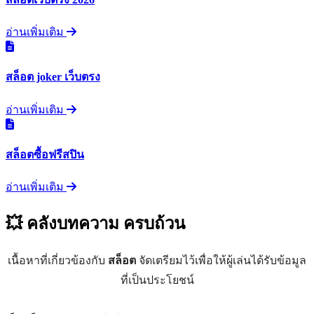
อ่านเพิ่มเติม
สล็อต joker เว็บตรง
อ่านเพิ่มเติม
สล็อตซื้อฟรีสปิน
อ่านเพิ่มเติม
💥 คลังบทความ
ครบถ้วน
เนื้อหาที่เกี่ยวข้องกับ
สล็อต
จัดเตรียมไว้เพื่อให้ผู้เล่นได้รับข้อมูล
ที่เป็นประโยชน์