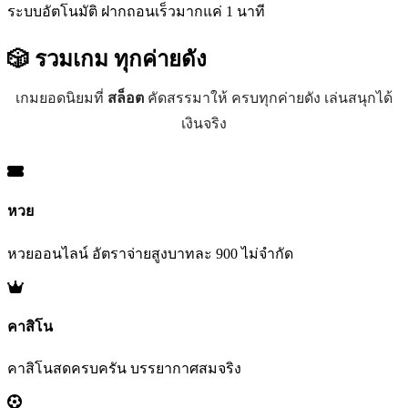
ระบบอัตโนมัติ ฝากถอนเร็วมากแค่ 1 นาที
🎲 รวมเกม
ทุกค่ายดัง
เกมยอดนิยมที่
สล็อต
คัดสรรมาให้ ครบทุกค่ายดัง เล่นสนุกได้
เงินจริง
หวย
หวยออนไลน์ อัตราจ่ายสูงบาทละ 900 ไม่จำกัด
คาสิโน
คาสิโนสดครบครัน บรรยากาศสมจริง