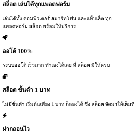
สล็อต เล่นได้ทุกแพลตฟอร์ม
เล่นได้ทั้ง คอมพิวเตอร์ สมาร์ทโฟน และแท็บเล็ต ทุก
แพลตฟอร์ม สล็อต พร้อมให้บริการ
ออโต้ 100%
ระบบออโต้ เร็วมาก ทำเองได้เลย ที่ สล็อต มีให้ครบ
สล็อต ขั้นต่ำ 1 บาท
ไม่มีขั้นต่ำ เริ่มต้นเพียง 1 บาท ก็ลองได้ ซึ่ง สล็อต จัดมาให้เต็มที่
ฝากถอนไว