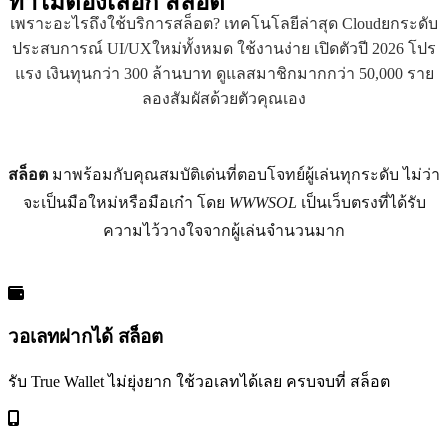
ทำไมต้องเลือก
สล็อต
เพราะอะไรถึงใช้บริการสล็อต? เทคโนโลยีล่าสุด Cloudยกระดับ
ประสบการณ์ UI/UXใหม่ทั้งหมด ใช้งานง่าย เปิดตัวปี 2026 โปร
แรง เงินทุนกว่า 300 ล้านบาท ดูแลสมาชิกมากกว่า 50,000 ราย
ลองสัมผัสด้วยตัวคุณเอง
สล็อต
มาพร้อมกับคุณสมบัติเด่นที่ตอบโจทย์ผู้เล่นทุกระดับ ไม่ว่า
จะเป็นมือใหม่หรือมือเก๋า โดย
WWWSOL
เป็นเว็บตรงที่ได้รับ
ความไว้วางใจจากผู้เล่นจำนวนมาก
วอเลทฝากได้ สล็อต
รับ True Wallet ไม่ยุ่งยาก ใช้วอเลทได้เลย ครบจบที่ สล็อต