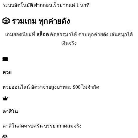
ระบบอัตโนมัติ ฝากถอนเร็วมากแค่ 1 นาที
🎲 รวมเกม
ทุกค่ายดัง
เกมยอดนิยมที่
สล็อต
คัดสรรมาให้ ครบทุกค่ายดัง เล่นสนุกได้
เงินจริง
หวย
หวยออนไลน์ อัตราจ่ายสูงบาทละ 900 ไม่จำกัด
คาสิโน
คาสิโนสดครบครัน บรรยากาศสมจริง