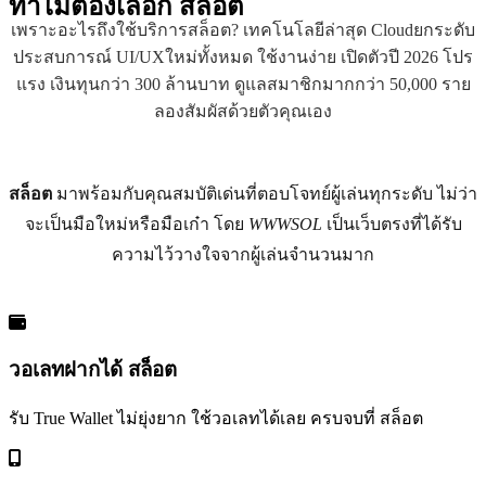
ทำไมต้องเลือก
สล็อต
เพราะอะไรถึงใช้บริการสล็อต? เทคโนโลยีล่าสุด Cloudยกระดับ
ประสบการณ์ UI/UXใหม่ทั้งหมด ใช้งานง่าย เปิดตัวปี 2026 โปร
แรง เงินทุนกว่า 300 ล้านบาท ดูแลสมาชิกมากกว่า 50,000 ราย
ลองสัมผัสด้วยตัวคุณเอง
สล็อต
มาพร้อมกับคุณสมบัติเด่นที่ตอบโจทย์ผู้เล่นทุกระดับ ไม่ว่า
จะเป็นมือใหม่หรือมือเก๋า โดย
WWWSOL
เป็นเว็บตรงที่ได้รับ
ความไว้วางใจจากผู้เล่นจำนวนมาก
วอเลทฝากได้ สล็อต
รับ True Wallet ไม่ยุ่งยาก ใช้วอเลทได้เลย ครบจบที่ สล็อต