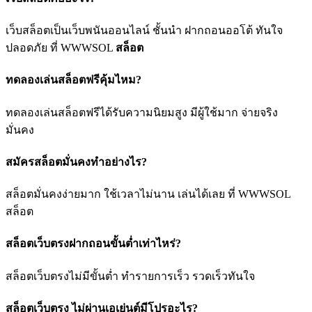
เว็บสล็อตเป็นเว็บพนันออนไลน์ ชั้นนำ ฝากถอนออโต้ ทันใจ
ปลอดภัย ที่ WWWSOL
สล็อต
ทดลองเล่นสล็อตฟรีคุ้มไหม?
ทดลองเล่นสล็อตฟรีได้รับความนิยมสูง มีผู้ใช้มาก จ่ายจริง
มั่นคง
สมัครสล็อตมั่นคงทำอย่างไร?
สล็อตมั่นคงง่ายมาก ใช้เวลาไม่นาน เล่นได้เลย ที่ WWWSOL
สล็อต
สล็อตเว็บตรงฝากถอนขั้นต่ำเท่าไหร่?
สล็อตเว็บตรงไม่มีขั้นต่ำ ทำรายการเร็ว รวดเร็วทันใจ
สล็อตเว็บตรง ไม่ผ่านเอเย่นต์มีโปรอะไร?