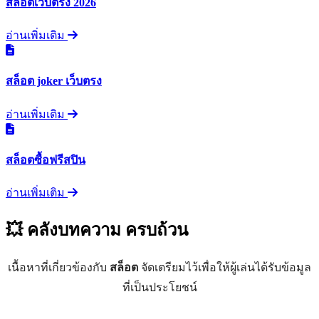
สล็อตเว็บตรง 2026
อ่านเพิ่มเติม
สล็อต joker เว็บตรง
อ่านเพิ่มเติม
สล็อตซื้อฟรีสปิน
อ่านเพิ่มเติม
💥 คลังบทความ
ครบถ้วน
เนื้อหาที่เกี่ยวข้องกับ
สล็อต
จัดเตรียมไว้เพื่อให้ผู้เล่นได้รับข้อมูล
ที่เป็นประโยชน์