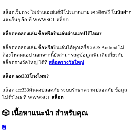
สล็อตเว็บตรง ไม่ผ่านเอเย่นต์มีโปรมากมาย เครดิตฟรี โบนัสฝาก
และอื่นๆ อีก ที่ WWWSOL สล็อต
สล็อตทดลองเล่น ซื้อฟรีสปินเล่นผ่านแอปได้ไหม?
สล็อตทดลองเล่น ซื้อฟรีสปินเล่นได้ทุกเครื่อง iOS Android ไม่
ต้องโหลดแอป นอกจากนี้ยังสามารถดูข้อมูลเพิ่มเติมเกี่ยวกับ
สล็อตรางวัลใหญ่ ได้ที่
สล็อตรางวัลใหญ่
สล็อต ace333โกงไหม?
สล็อต ace333มั่นคงปลอดภัย ระบบรักษาความปลอดภัย ข้อมูล
ไม่รั่วไหล ที่ WWWSOL
สล็อต
🎲 เนื้อหาแนะนำ
สำหรับคุณ