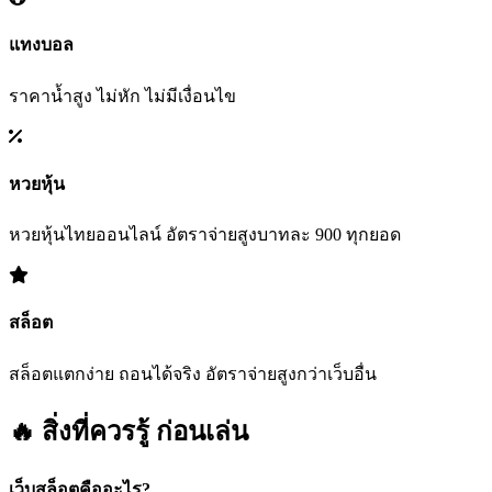
แทงบอล
ราคาน้ำสูง ไม่หัก ไม่มีเงื่อนไข
หวยหุ้น
หวยหุ้นไทยออนไลน์ อัตราจ่ายสูงบาทละ 900 ทุกยอด
สล็อต
สล็อตแตกง่าย ถอนได้จริง อัตราจ่ายสูงกว่าเว็บอื่น
🔥 สิ่งที่ควรรู้
ก่อนเล่น
เว็บสล็อตคืออะไร?