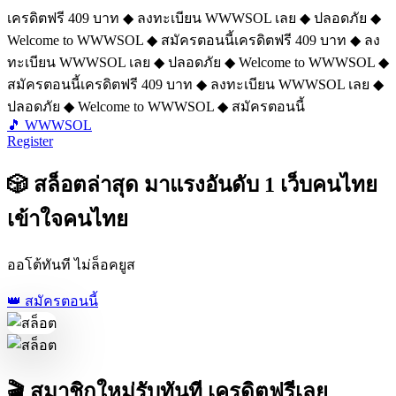
เครดิตฟรี 409 บาท ◆ ลงทะเบียน WWWSOL เลย ◆ ปลอดภัย ◆
Welcome to WWWSOL ◆ สมัครตอนนี้
เครดิตฟรี 409 บาท ◆ ลง
ทะเบียน WWWSOL เลย ◆ ปลอดภัย ◆ Welcome to WWWSOL ◆
สมัครตอนนี้
เครดิตฟรี 409 บาท ◆ ลงทะเบียน WWWSOL เลย ◆
ปลอดภัย ◆ Welcome to WWWSOL ◆ สมัครตอนนี้
🎵 WWWSOL
Register
🎲 สล็อตล่าสุด มาแรงอันดับ 1 เว็บคนไทย
เข้าใจคนไทย
ออโต้ทันที ไม่ล็อคยูส
👑 สมัครตอนนี้
🎬 สมาชิกใหม่รับทันที เครดิตฟรีเลย