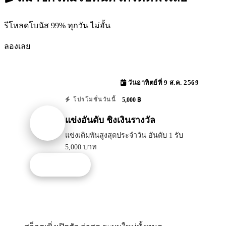
รีโหลดโบนัส 99% ทุกวัน ไม่อั้น
ลองเลย
วันอาทิตย์ที่ 9 ส.ค. 2569
5,000 ฿
โปรโมชั่นวันนี้
แข่งอันดับ ชิงเงินรางวัล
แข่งเดิมพันสูงสุดประจำวัน อันดับ 1 รับ
5,000 บาท
รับโปรนี้