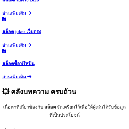
อ่านเพิ่มเติม
สล็อต joker เว็บตรง
อ่านเพิ่มเติม
สล็อตซื้อฟรีสปิน
อ่านเพิ่มเติม
💥 คลังบทความ
ครบถ้วน
เนื้อหาที่เกี่ยวข้องกับ
สล็อต
จัดเตรียมไว้เพื่อให้ผู้เล่นได้รับข้อมูล
ที่เป็นประโยชน์