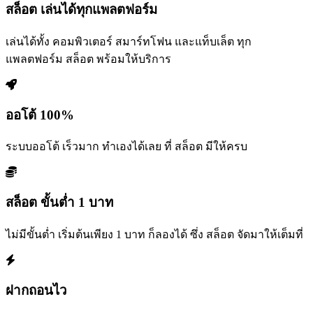
สล็อต เล่นได้ทุกแพลตฟอร์ม
เล่นได้ทั้ง คอมพิวเตอร์ สมาร์ทโฟน และแท็บเล็ต ทุก
แพลตฟอร์ม สล็อต พร้อมให้บริการ
ออโต้ 100%
ระบบออโต้ เร็วมาก ทำเองได้เลย ที่ สล็อต มีให้ครบ
สล็อต ขั้นต่ำ 1 บาท
ไม่มีขั้นต่ำ เริ่มต้นเพียง 1 บาท ก็ลองได้ ซึ่ง สล็อต จัดมาให้เต็มที่
ฝากถอนไว