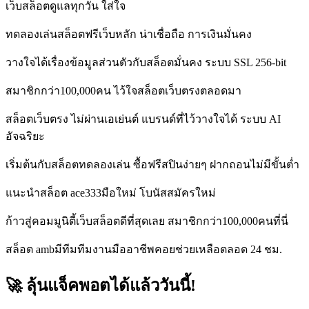
เว็บสล็อตดูแลทุกวัน ใส่ใจ
ทดลองเล่นสล็อตฟรีเว็บหลัก น่าเชื่อถือ การเงินมั่นคง
วางใจได้เรื่องข้อมูลส่วนตัวกับสล็อตมั่นคง ระบบ SSL 256-bit
สมาชิกกว่า100,000คน ไว้ใจสล็อตเว็บตรงตลอดมา
สล็อตเว็บตรง ไม่ผ่านเอเย่นต์ แบรนด์ที่ไว้วางใจได้ ระบบ AI
อัจฉริยะ
เริ่มต้นกับสล็อตทดลองเล่น ซื้อฟรีสปินง่ายๆ ฝากถอนไม่มีขั้นต่ำ
แนะนำสล็อต ace333มือใหม่ โบนัสสมัครใหม่
ก้าวสู่คอมมูนิตี้เว็บสล็อตดีที่สุดเลย สมาชิกกว่า100,000คนที่นี่
สล็อต ambมีทีมทีมงานมืออาชีพคอยช่วยเหลือตลอด 24 ชม.
🚀 ลุ้นแจ็คพอตได้แล้ววันนี้!