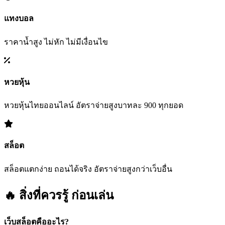
แทงบอล
ราคาน้ำสูง ไม่หัก ไม่มีเงื่อนไข
หวยหุ้น
หวยหุ้นไทยออนไลน์ อัตราจ่ายสูงบาทละ 900 ทุกยอด
สล็อต
สล็อตแตกง่าย ถอนได้จริง อัตราจ่ายสูงกว่าเว็บอื่น
🔥 สิ่งที่ควรรู้
ก่อนเล่น
เว็บสล็อตคืออะไร?