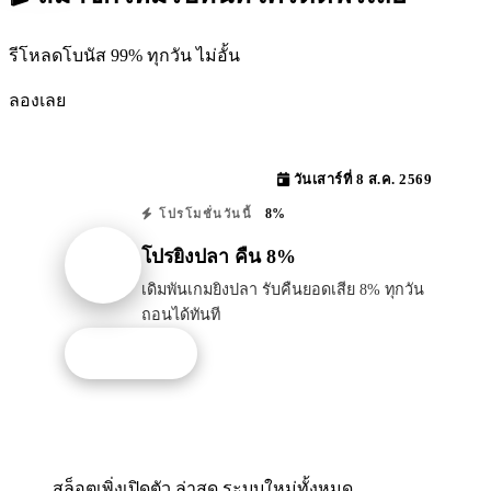
รีโหลดโบนัส 99% ทุกวัน ไม่อั้น
ลองเลย
วันเสาร์ที่ 8 ส.ค. 2569
8%
โปรโมชั่นวันนี้
โปรยิงปลา คืน 8%
เดิมพันเกมยิงปลา รับคืนยอดเสีย 8% ทุกวัน
ถอนได้ทันที
รับโปรนี้
สล็อตเพิ่งเปิดตัว ล่าสุด ระบบใหม่ทั้งหมด