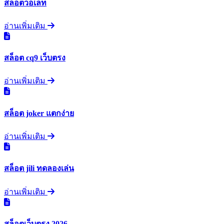
สล็อตวอเลท
อ่านเพิ่มเติม
สล็อต cq9 เว็บตรง
อ่านเพิ่มเติม
สล็อต joker แตกง่าย
อ่านเพิ่มเติม
สล็อต jili ทดลองเล่น
อ่านเพิ่มเติม
สล็อตเว็บตรง 2026