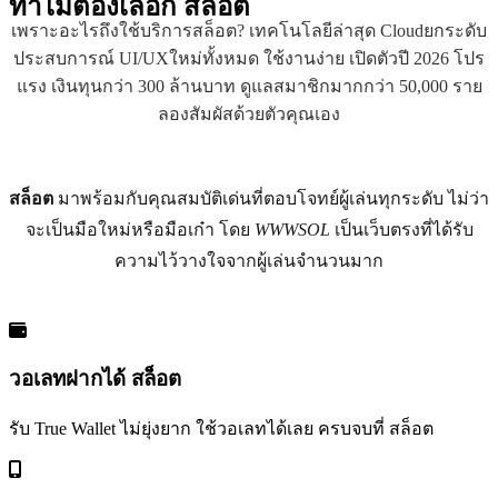
ทำไมต้องเลือก
สล็อต
เพราะอะไรถึงใช้บริการสล็อต? เทคโนโลยีล่าสุด Cloudยกระดับ
ประสบการณ์ UI/UXใหม่ทั้งหมด ใช้งานง่าย เปิดตัวปี 2026 โปร
แรง เงินทุนกว่า 300 ล้านบาท ดูแลสมาชิกมากกว่า 50,000 ราย
ลองสัมผัสด้วยตัวคุณเอง
สล็อต
มาพร้อมกับคุณสมบัติเด่นที่ตอบโจทย์ผู้เล่นทุกระดับ ไม่ว่า
จะเป็นมือใหม่หรือมือเก๋า โดย
WWWSOL
เป็นเว็บตรงที่ได้รับ
ความไว้วางใจจากผู้เล่นจำนวนมาก
วอเลทฝากได้ สล็อต
รับ True Wallet ไม่ยุ่งยาก ใช้วอเลทได้เลย ครบจบที่ สล็อต