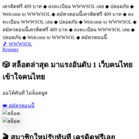
เครดิตฟรี 409 บาท ◆ ลงทะเบียน WWWSOL เลย ◆ ปลอดภัย ◆
Welcome to WWWSOL ◆ สมัครตอนนี้
เครดิตฟรี 409 บาท ◆ ลง
ทะเบียน WWWSOL เลย ◆ ปลอดภัย ◆ Welcome to WWWSOL ◆
สมัครตอนนี้
เครดิตฟรี 409 บาท ◆ ลงทะเบียน WWWSOL เลย ◆
ปลอดภัย ◆ Welcome to WWWSOL ◆ สมัครตอนนี้
🎵 WWWSOL
Register
🎲 สล็อตล่าสุด มาแรงอันดับ 1 เว็บคนไทย
เข้าใจคนไทย
ออโต้ทันที ไม่ล็อคยูส
👑 สมัครตอนนี้
🎬 สมาชิกใหม่รับทันที เครดิตฟรีเลย