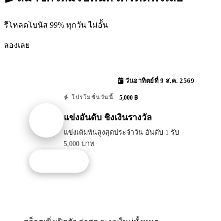
รีโหลดโบนัส 99% ทุกวัน ไม่อั้น
ลองเลย
วันอาทิตย์ที่ 9 ส.ค. 2569
5,000 ฿
โปรโมชั่นวันนี้
แข่งอันดับ ชิงเงินรางวัล
แข่งเดิมพันสูงสุดประจำวัน อันดับ 1 รับ
5,000 บาท
รับโปรนี้