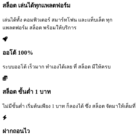
สล็อต เล่นได้ทุกแพลตฟอร์ม
เล่นได้ทั้ง คอมพิวเตอร์ สมาร์ทโฟน และแท็บเล็ต ทุก
แพลตฟอร์ม สล็อต พร้อมให้บริการ
ออโต้ 100%
ระบบออโต้ เร็วมาก ทำเองได้เลย ที่ สล็อต มีให้ครบ
สล็อต ขั้นต่ำ 1 บาท
ไม่มีขั้นต่ำ เริ่มต้นเพียง 1 บาท ก็ลองได้ ซึ่ง สล็อต จัดมาให้เต็มที่
ฝากถอนไว