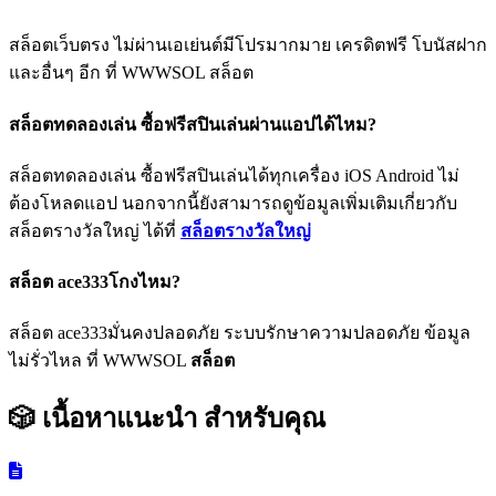
สล็อตเว็บตรง ไม่ผ่านเอเย่นต์มีโปรมากมาย เครดิตฟรี โบนัสฝาก
และอื่นๆ อีก ที่ WWWSOL สล็อต
สล็อตทดลองเล่น ซื้อฟรีสปินเล่นผ่านแอปได้ไหม?
สล็อตทดลองเล่น ซื้อฟรีสปินเล่นได้ทุกเครื่อง iOS Android ไม่
ต้องโหลดแอป นอกจากนี้ยังสามารถดูข้อมูลเพิ่มเติมเกี่ยวกับ
สล็อตรางวัลใหญ่ ได้ที่
สล็อตรางวัลใหญ่
สล็อต ace333โกงไหม?
สล็อต ace333มั่นคงปลอดภัย ระบบรักษาความปลอดภัย ข้อมูล
ไม่รั่วไหล ที่ WWWSOL
สล็อต
🎲 เนื้อหาแนะนำ
สำหรับคุณ