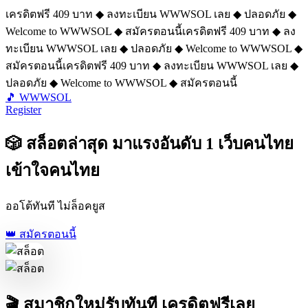
เครดิตฟรี 409 บาท ◆ ลงทะเบียน WWWSOL เลย ◆ ปลอดภัย ◆
Welcome to WWWSOL ◆ สมัครตอนนี้
เครดิตฟรี 409 บาท ◆ ลง
ทะเบียน WWWSOL เลย ◆ ปลอดภัย ◆ Welcome to WWWSOL ◆
สมัครตอนนี้
เครดิตฟรี 409 บาท ◆ ลงทะเบียน WWWSOL เลย ◆
ปลอดภัย ◆ Welcome to WWWSOL ◆ สมัครตอนนี้
🎵 WWWSOL
Register
🎲 สล็อตล่าสุด มาแรงอันดับ 1 เว็บคนไทย
เข้าใจคนไทย
ออโต้ทันที ไม่ล็อคยูส
👑 สมัครตอนนี้
🎬 สมาชิกใหม่รับทันที เครดิตฟรีเลย