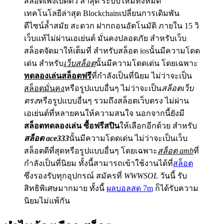
สล็อตเพิ่งเปิดตัว ล่าสุด ระบบใหม่ทั้งหมด
เทคโนโลยีล่าสุด Blockchainเปลี่ยนการเดิมพัน
ดีไซน์ล้ำสมัย สะดวก ฝากถอนอัตโนมัติ ภายใน 15 วิ
เว็บแท้ไม่ผ่านเอเย่นต์ มั่นคงปลอดภัย สำหรับเว็บ
สล็อตจัดมาให้เต็มที่ สำหรับสล็อต iosนั้นมีความโดด
เด่น สำหรับ
เว็บสล็อต
นั้นมีความโดดเด่น โดยเฉพาะ
ทดลองเล่นสล็อตฟรี
ที่กำลังเป็นที่นิยม ไม่ว่าจะเป็น
สล็อตมั่นคง
หรือรูปแบบอื่นๆ ไม่ว่าจะเป็น
สล็อตเว็บ
ตรง
หรือรูปแบบอื่นๆ รวมถึงสล็อตเว็บตรง ไม่ผ่าน
เอเย่นต์ที่หลายคนให้ความสนใจ นอกจากนี้ยังมี
สล็อตทดลองเล่น ซื้อฟรีสปิน
ให้เลือกอีกด้วย สำหรับ
สล็อต ace333
นั้นมีความโดดเด่น ไม่ว่าจะเป็นเว็บ
สล็อตดีที่สุดหรือรูปแบบอื่นๆ โดยเฉพาะ
สล็อต amb
ที่
กำลังเป็นที่นิยม ทั้งนี้สามารถเข้าใช้งานได้ที่
สล็อต
ซึ่งรองรับทุกอุปกรณ์ สมัครที่
WWWSOL
วันนี้ รับ
สิทธิพิเศษมากมาย ทั้งนี้
ผลบอลสด 7m
ก็ได้รับความ
นิยมไม่แพ้กัน