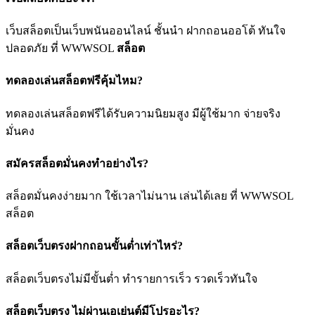
เว็บสล็อตเป็นเว็บพนันออนไลน์ ชั้นนำ ฝากถอนออโต้ ทันใจ
ปลอดภัย ที่ WWWSOL
สล็อต
ทดลองเล่นสล็อตฟรีคุ้มไหม?
ทดลองเล่นสล็อตฟรีได้รับความนิยมสูง มีผู้ใช้มาก จ่ายจริง
มั่นคง
สมัครสล็อตมั่นคงทำอย่างไร?
สล็อตมั่นคงง่ายมาก ใช้เวลาไม่นาน เล่นได้เลย ที่ WWWSOL
สล็อต
สล็อตเว็บตรงฝากถอนขั้นต่ำเท่าไหร่?
สล็อตเว็บตรงไม่มีขั้นต่ำ ทำรายการเร็ว รวดเร็วทันใจ
สล็อตเว็บตรง ไม่ผ่านเอเย่นต์มีโปรอะไร?