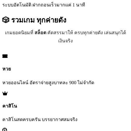
ระบบอัตโนมัติ ฝากถอนเร็วมากแค่ 1 นาที
🎲 รวมเกม
ทุกค่ายดัง
เกมยอดนิยมที่
สล็อต
คัดสรรมาให้ ครบทุกค่ายดัง เล่นสนุกได้
เงินจริง
หวย
หวยออนไลน์ อัตราจ่ายสูงบาทละ 900 ไม่จำกัด
คาสิโน
คาสิโนสดครบครัน บรรยากาศสมจริง