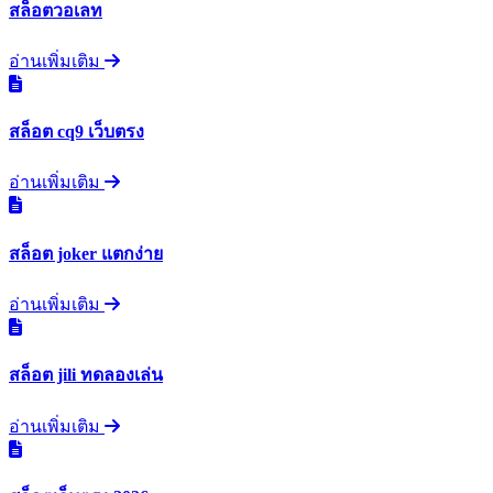
สล็อตวอเลท
อ่านเพิ่มเติม
สล็อต cq9 เว็บตรง
อ่านเพิ่มเติม
สล็อต joker แตกง่าย
อ่านเพิ่มเติม
สล็อต jili ทดลองเล่น
อ่านเพิ่มเติม