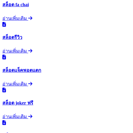
สล็อต fa chai
อ่านเพิ่มเติม
สล็อตรีวิว
อ่านเพิ่มเติม
สล็อตแจ็คพอตแตก
อ่านเพิ่มเติม
สล็อต joker ฟรี
อ่านเพิ่มเติม