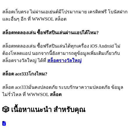
สล็อตเว็บตรง ไม่ผ่านเอเย่นต์มีโปรมากมาย เครดิตฟรี โบนัสฝาก
และอื่นๆ อีก ที่ WWWSOL สล็อต
สล็อตทดลองเล่น ซื้อฟรีสปินเล่นผ่านแอปได้ไหม?
สล็อตทดลองเล่น ซื้อฟรีสปินเล่นได้ทุกเครื่อง iOS Android ไม่
ต้องโหลดแอป นอกจากนี้ยังสามารถดูข้อมูลเพิ่มเติมเกี่ยวกับ
สล็อตรางวัลใหญ่ ได้ที่
สล็อตรางวัลใหญ่
สล็อต ace333โกงไหม?
สล็อต ace333มั่นคงปลอดภัย ระบบรักษาความปลอดภัย ข้อมูล
ไม่รั่วไหล ที่ WWWSOL
สล็อต
🎲 เนื้อหาแนะนำ
สำหรับคุณ