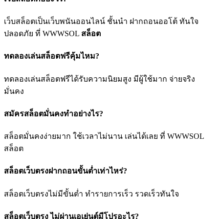
เว็บสล็อตเป็นเว็บพนันออนไลน์ ชั้นนำ ฝากถอนออโต้ ทันใจ
ปลอดภัย ที่ WWWSOL
สล็อต
ทดลองเล่นสล็อตฟรีคุ้มไหม?
ทดลองเล่นสล็อตฟรีได้รับความนิยมสูง มีผู้ใช้มาก จ่ายจริง
มั่นคง
สมัครสล็อตมั่นคงทำอย่างไร?
สล็อตมั่นคงง่ายมาก ใช้เวลาไม่นาน เล่นได้เลย ที่ WWWSOL
สล็อต
สล็อตเว็บตรงฝากถอนขั้นต่ำเท่าไหร่?
สล็อตเว็บตรงไม่มีขั้นต่ำ ทำรายการเร็ว รวดเร็วทันใจ
สล็อตเว็บตรง ไม่ผ่านเอเย่นต์มีโปรอะไร?