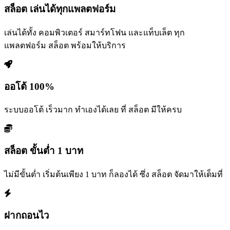
สล็อต เล่นได้ทุกแพลตฟอร์ม
เล่นได้ทั้ง คอมพิวเตอร์ สมาร์ทโฟน และแท็บเล็ต ทุก
แพลตฟอร์ม สล็อต พร้อมให้บริการ
ออโต้ 100%
ระบบออโต้ เร็วมาก ทำเองได้เลย ที่ สล็อต มีให้ครบ
สล็อต ขั้นต่ำ 1 บาท
ไม่มีขั้นต่ำ เริ่มต้นเพียง 1 บาท ก็ลองได้ ซึ่ง สล็อต จัดมาให้เต็มที่
ฝากถอนไว