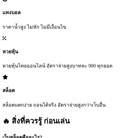
แทงบอล
ราคาน้ำสูง ไม่หัก ไม่มีเงื่อนไข
หวยหุ้น
หวยหุ้นไทยออนไลน์ อัตราจ่ายสูงบาทละ 900 ทุกยอด
สล็อต
สล็อตแตกง่าย ถอนได้จริง อัตราจ่ายสูงกว่าเว็บอื่น
🔥 สิ่งที่ควรรู้
ก่อนเล่น
เว็บสล็อตคืออะไร?