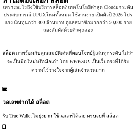
ทำไมต้องเลือก
สล็อต
เพราะอะไรถึงใช้บริการสล็อต? เทคโนโลยีล่าสุด Cloudยกระดับ
ประสบการณ์ UI/UXใหม่ทั้งหมด ใช้งานง่าย เปิดตัวปี 2026 โปร
แรง เงินทุนกว่า 300 ล้านบาท ดูแลสมาชิกมากกว่า 50,000 ราย
ลองสัมผัสด้วยตัวคุณเอง
สล็อต
มาพร้อมกับคุณสมบัติเด่นที่ตอบโจทย์ผู้เล่นทุกระดับ ไม่ว่า
จะเป็นมือใหม่หรือมือเก๋า โดย
WWWSOL
เป็นเว็บตรงที่ได้รับ
ความไว้วางใจจากผู้เล่นจำนวนมาก
วอเลทฝากได้ สล็อต
รับ True Wallet ไม่ยุ่งยาก ใช้วอเลทได้เลย ครบจบที่ สล็อต