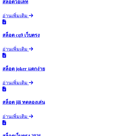
สล็อตวอเลท
อ่านเพิ่มเติม
สล็อต cq9 เว็บตรง
อ่านเพิ่มเติม
สล็อต joker แตกง่าย
อ่านเพิ่มเติม
สล็อต jili ทดลองเล่น
อ่านเพิ่มเติม
สล็อตเว็บตรง 2026