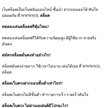
เว็บสล็อตเป็นเว็บพนันออนไลน์ ชั้นนำ ฝากถอนออโต้ ทันใจ
ปลอดภัย ที่ WWWSOL
สล็อต
ทดลองเล่นสล็อตฟรีคุ้มไหม?
ทดลองเล่นสล็อตฟรีได้รับความนิยมสูง มีผู้ใช้มาก จ่ายจริง
มั่นคง
สมัครสล็อตมั่นคงทำอย่างไร?
สล็อตมั่นคงง่ายมาก ใช้เวลาไม่นาน เล่นได้เลย ที่ WWWSOL
สล็อต
สล็อตเว็บตรงฝากถอนขั้นต่ำเท่าไหร่?
สล็อตเว็บตรงไม่มีขั้นต่ำ ทำรายการเร็ว รวดเร็วทันใจ
สล็อตเว็บตรง ไม่ผ่านเอเย่นต์มีโปรอะไร?