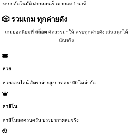
ระบบอัตโนมัติ ฝากถอนเร็วมากแค่ 1 นาที
🎲 รวมเกม
ทุกค่ายดัง
เกมยอดนิยมที่
สล็อต
คัดสรรมาให้ ครบทุกค่ายดัง เล่นสนุกได้
เงินจริง
หวย
หวยออนไลน์ อัตราจ่ายสูงบาทละ 900 ไม่จำกัด
คาสิโน
คาสิโนสดครบครัน บรรยากาศสมจริง