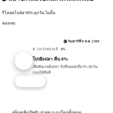
รีโหลดโบนัส 99% ทุกวัน ไม่อั้น
ลองเลย
วันเสาร์ที่ 8 ส.ค. 2569
8%
โปรโมชั่นวันนี้
โปรยิงปลา คืน 8%
เดิมพันเกมยิงปลา รับคืนยอดเสีย 8% ทุกวัน
ถอนได้ทันที
รับโปรนี้
สล็อตเพิ่งเปิดตัว ล่าสุด ระบบใหม่ทั้งหมด