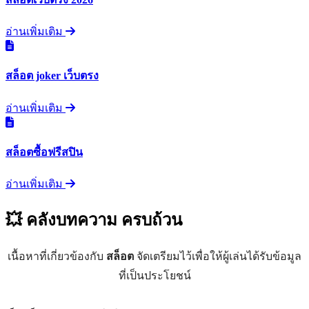
อ่านเพิ่มเติม
สล็อต joker เว็บตรง
อ่านเพิ่มเติม
สล็อตซื้อฟรีสปิน
อ่านเพิ่มเติม
💥 คลังบทความ
ครบถ้วน
เนื้อหาที่เกี่ยวข้องกับ
สล็อต
จัดเตรียมไว้เพื่อให้ผู้เล่นได้รับข้อมูล
ที่เป็นประโยชน์