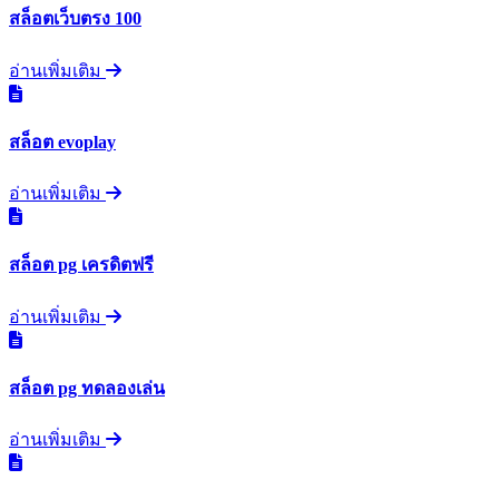
สล็อตเว็บตรง 100
อ่านเพิ่มเติม
สล็อต evoplay
อ่านเพิ่มเติม
สล็อต pg เครดิตฟรี
อ่านเพิ่มเติม
สล็อต pg ทดลองเล่น
อ่านเพิ่มเติม