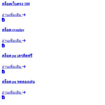
สล็อตเว็บตรง 100
อ่านเพิ่มเติม
สล็อต evoplay
อ่านเพิ่มเติม
สล็อต pg เครดิตฟรี
อ่านเพิ่มเติม
สล็อต pg ทดลองเล่น
อ่านเพิ่มเติม