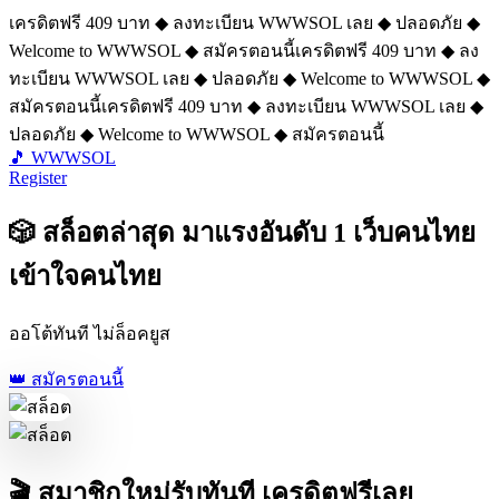
เครดิตฟรี 409 บาท ◆ ลงทะเบียน WWWSOL เลย ◆ ปลอดภัย ◆
Welcome to WWWSOL ◆ สมัครตอนนี้
เครดิตฟรี 409 บาท ◆ ลง
ทะเบียน WWWSOL เลย ◆ ปลอดภัย ◆ Welcome to WWWSOL ◆
สมัครตอนนี้
เครดิตฟรี 409 บาท ◆ ลงทะเบียน WWWSOL เลย ◆
ปลอดภัย ◆ Welcome to WWWSOL ◆ สมัครตอนนี้
🎵 WWWSOL
Register
🎲 สล็อตล่าสุด มาแรงอันดับ 1 เว็บคนไทย
เข้าใจคนไทย
ออโต้ทันที ไม่ล็อคยูส
👑 สมัครตอนนี้
🎬 สมาชิกใหม่รับทันที เครดิตฟรีเลย