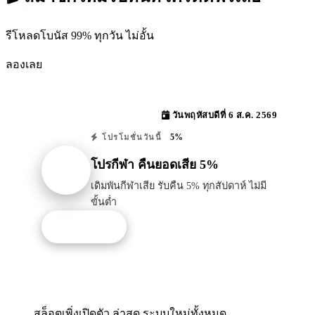
รีโหลดโบนัส 99% ทุกวัน ไม่อั้น
ลองเลย
วันพฤหัสบดีที่ 6 ส.ค. 2569
5%
โปรโมชั่นวันนี้
โปรกีฬา คืนยอดเสีย 5%
เดิมพันกีฬาเสีย รับคืน 5% ทุกสัปดาห์ ไม่มี
ขั้นต่ำ
รับโปรนี้
สล็อตเพิ่งเปิดตัว ล่าสุด ระบบใหม่ทั้งหมด