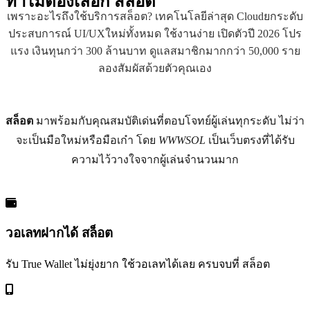
ทำไมต้องเลือก
สล็อต
เพราะอะไรถึงใช้บริการสล็อต? เทคโนโลยีล่าสุด Cloudยกระดับ
ประสบการณ์ UI/UXใหม่ทั้งหมด ใช้งานง่าย เปิดตัวปี 2026 โปร
แรง เงินทุนกว่า 300 ล้านบาท ดูแลสมาชิกมากกว่า 50,000 ราย
ลองสัมผัสด้วยตัวคุณเอง
สล็อต
มาพร้อมกับคุณสมบัติเด่นที่ตอบโจทย์ผู้เล่นทุกระดับ ไม่ว่า
จะเป็นมือใหม่หรือมือเก๋า โดย
WWWSOL
เป็นเว็บตรงที่ได้รับ
ความไว้วางใจจากผู้เล่นจำนวนมาก
วอเลทฝากได้ สล็อต
รับ True Wallet ไม่ยุ่งยาก ใช้วอเลทได้เลย ครบจบที่ สล็อต