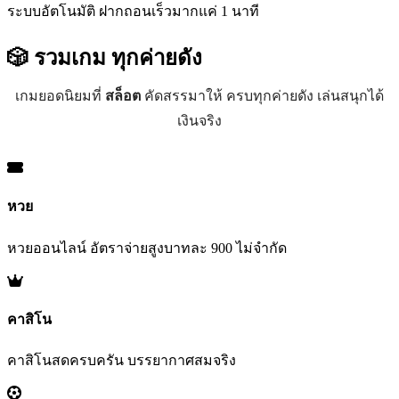
ระบบอัตโนมัติ ฝากถอนเร็วมากแค่ 1 นาที
🎲 รวมเกม
ทุกค่ายดัง
เกมยอดนิยมที่
สล็อต
คัดสรรมาให้ ครบทุกค่ายดัง เล่นสนุกได้
เงินจริง
หวย
หวยออนไลน์ อัตราจ่ายสูงบาทละ 900 ไม่จำกัด
คาสิโน
คาสิโนสดครบครัน บรรยากาศสมจริง