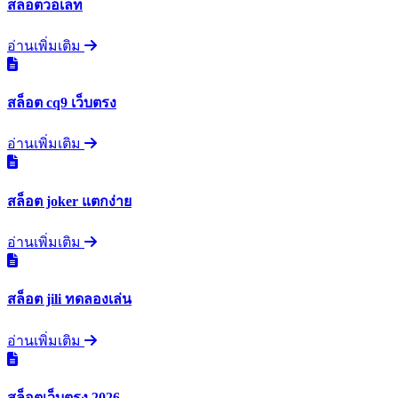
สล็อตวอเลท
อ่านเพิ่มเติม
สล็อต cq9 เว็บตรง
อ่านเพิ่มเติม
สล็อต joker แตกง่าย
อ่านเพิ่มเติม
สล็อต jili ทดลองเล่น
อ่านเพิ่มเติม
สล็อตเว็บตรง 2026