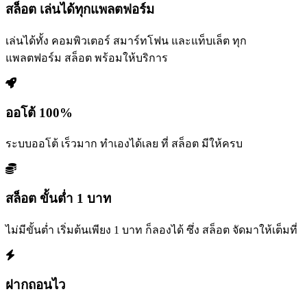
สล็อต เล่นได้ทุกแพลตฟอร์ม
เล่นได้ทั้ง คอมพิวเตอร์ สมาร์ทโฟน และแท็บเล็ต ทุก
แพลตฟอร์ม สล็อต พร้อมให้บริการ
ออโต้ 100%
ระบบออโต้ เร็วมาก ทำเองได้เลย ที่ สล็อต มีให้ครบ
สล็อต ขั้นต่ำ 1 บาท
ไม่มีขั้นต่ำ เริ่มต้นเพียง 1 บาท ก็ลองได้ ซึ่ง สล็อต จัดมาให้เต็มที่
ฝากถอนไว