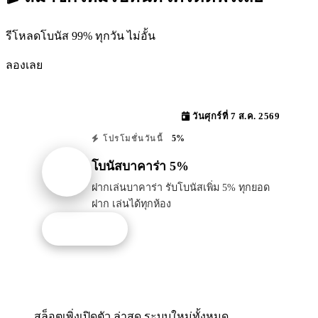
รีโหลดโบนัส 99% ทุกวัน ไม่อั้น
ลองเลย
วันศุกร์ที่ 7 ส.ค. 2569
5%
โปรโมชั่นวันนี้
โบนัสบาคาร่า 5%
ฝากเล่นบาคาร่า รับโบนัสเพิ่ม 5% ทุกยอด
ฝาก เล่นได้ทุกห้อง
รับโปรนี้
สล็อตเพิ่งเปิดตัว ล่าสุด ระบบใหม่ทั้งหมด