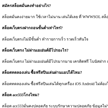
สมัครสล็อตมั่นคงทำอย่างไร?
สล็อตมั่นคงง่ายมาก ใช้เวลาไม่นาน เล่นได้เลย ที่ WWWSOL สล็
สล็อตเว็บตรงฝากถอนขั้นต่ำเท่าไหร่?
สล็อตเว็บตรงไม่มีขั้นต่ำ ทำรายการเร็ว รวดเร็วทันใจ
สล็อตเว็บตรง ไม่ผ่านเอเย่นต์มีโปรอะไร?
สล็อตเว็บตรง ไม่ผ่านเอเย่นต์มีโปรมากมาย เครดิตฟรี โบนัสฝาก
สล็อตทดลองเล่น ซื้อฟรีสปินเล่นผ่านแอปได้ไหม?
สล็อตทดลองเล่น ซื้อฟรีสปินเล่นได้ทุกเครื่อง iOS Android ไม่ต้อ
สล็อต ace333โกงไหม?
สล็อต ace333มั่นคงปลอดภัย ระบบรักษาความปลอดภัย ข้อมูลไม่