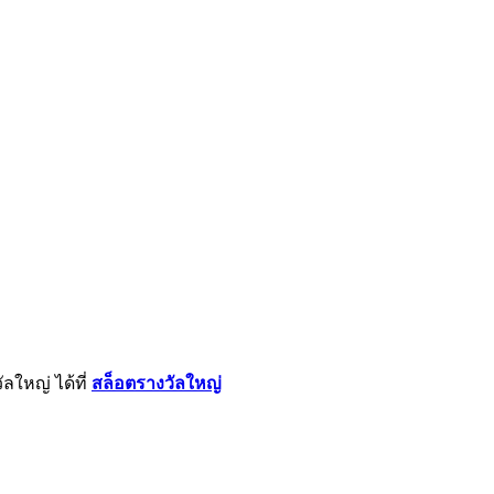
ลใหญ่ ได้ที่
สล็อตรางวัลใหญ่