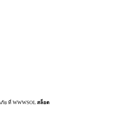
อดภัย ที่ WWWSOL
สล็อต