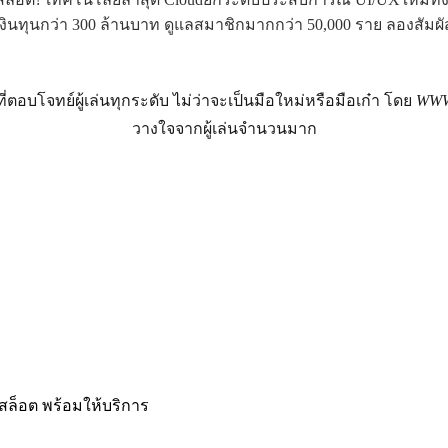
งินทุนกว่า 300 ล้านบาท ดูแลสมาชิกมากกว่า 50,000 ราย ลองสัมผั
่ตอบโจทย์ผู้เล่นทุกระดับ ไม่ว่าจะเป็นมือใหม่หรือมือเก๋า โดย
WW
วางใจจากผู้เล่นจำนวนมาก
สล็อต พร้อมให้บริการ