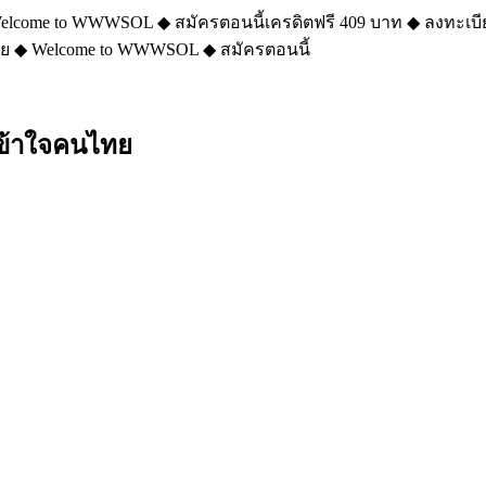
elcome to WWWSOL ◆ สมัครตอนนี้
เครดิตฟรี 409 บาท ◆ ลงทะ
ัย ◆ Welcome to WWWSOL ◆ สมัครตอนนี้
เข้าใจคนไทย