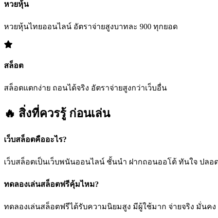
หวยหุ้น
หวยหุ้นไทยออนไลน์ อัตราจ่ายสูงบาทละ 900 ทุกยอด
สล็อต
สล็อตแตกง่าย ถอนได้จริง อัตราจ่ายสูงกว่าเว็บอื่น
🔥 สิ่งที่ควรรู้
ก่อนเล่น
เว็บสล็อตคืออะไร?
เว็บสล็อตเป็นเว็บพนันออนไลน์ ชั้นนำ ฝากถอนออโต้ ทันใจ ปล
ทดลองเล่นสล็อตฟรีคุ้มไหม?
ทดลองเล่นสล็อตฟรีได้รับความนิยมสูง มีผู้ใช้มาก จ่ายจริง มั่นคง