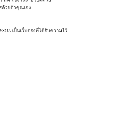
สด้วยตัวคุณเอง
WSOL
เป็นเว็บตรงที่ได้รับความไว้